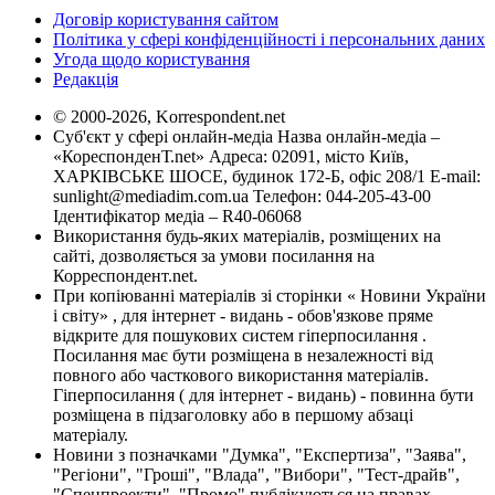
Договір користування сайтом
Політика у сфері конфіденційності і персональних даних
Угода щодо користування
Редакція
© 2000-2026, Korrespondent.net
Суб'єкт у сфері онлайн-медіа Назва онлайн-медіа –
«КореспонденТ.net» Адреса: 02091, місто Київ,
ХАРКІВСЬКЕ ШОСЕ, будинок 172-Б, офіс 208/1 E-mail:
sunlight@mediadim.com.ua
Телефон: 044-205-43-00
Ідентифікатор медіа – R40-06068
Використання будь-яких матеріалів, розміщених на
сайті, дозволяється за умови посилання на
Корреспондент.net.
При копіюванні матеріалів зі сторінки « Новини України
і світу» , для інтернет - видань - обов'язкове пряме
відкрите для пошукових систем гіперпосилання .
Посилання має бути розміщена в незалежності від
повного або часткового використання матеріалів.
Гіперпосилання ( для інтернет - видань) - повинна бути
розміщена в підзаголовку або в першому абзаці
матеріалу.
Новини з позначками "Думка", "Експертиза", "Заява",
"Регіони", "Гроші", "Влада", "Вибори", "Тест-драйв",
"Спецпроекти", "Промо" публікуються на правах