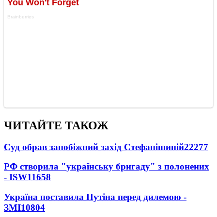
ЧИТАЙТЕ ТАКОЖ
Суд обрав запобіжний захід Стефанішиній
22277
РФ створила "українську бригаду" з полонених
- ISW
11658
Україна поставила Путіна перед дилемою -
ЗМІ
10804