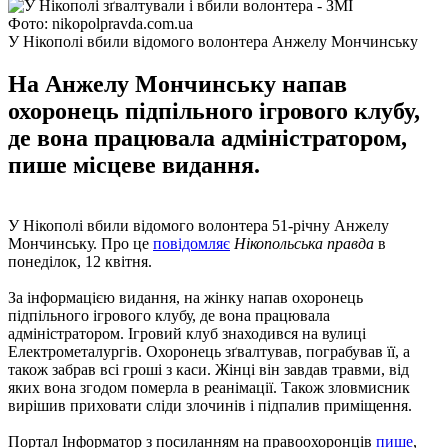
Фото: nikopolpravda.com.ua
У Нікополі вбили відомого волонтера Анжелу Мончинську
На Анжелу Мончинську напав
охоронець підпільного ігрового клубу,
де вона працювала адміністратором,
пише місцеве видання.
У Нікополі вбили відомого волонтера 51-річну Анжелу
Мончинську. Про це
повідомляє
Нікопольська правда
в
понеділок, 12 квітня.
За інформацією видання, на жінку напав охоронець
підпільного ігрового клубу, де вона працювала
адміністратором. Ігровий клуб знаходився на вулиці
Електрометалургів. Охоронець зґвалтував, пограбував її, а
також забрав всі гроші з каси. Жінці він завдав травми, від
яких вона згодом померла в реанімації. Також зловмисник
вирішив приховати сліди злочинів і підпалив приміщення.
Портал Інформатор з посиланням на правоохоронців
пише
,