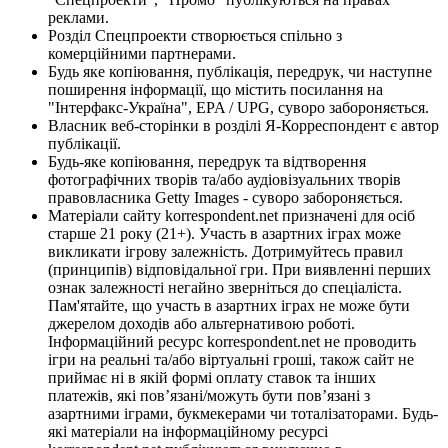
реклами.
Розділ Спецпроекти створюється спільно з
комерційними партнерами.
Будь яке копіювання, публікація, передрук, чи наступне
поширення інформації, що містить посилання на
"Інтерфакс-Україна", EPA / UPG, суворо забороняється.
Власник веб-сторінки в розділі Я-Корреспондент є автор
публікації.
Будь-яке копіювання, передрук та відтворення
фотографічних творів та/або аудіовізуальних творів
правовласника Getty Images - суворо забороняється.
Матеріали сайту korrespondent.net призначені для осіб
старше 21 року (21+). Участь в азартних іграх може
викликати ігрову залежність. Дотримуйтесь правил
(принципів) відповідальної гри. При виявленні перших
ознак залежності негайно зверніться до спеціаліста.
Пам'ятайте, що участь в азартних іграх не може бути
джерелом доходів або альтернативою роботі.
Інформаційний ресурс korrespondent.net не проводить
ігри на реальні та/або віртуальні гроші, також сайт не
приймає ні в якій формі оплату ставок та інших
платежів, які пов’язані/можуть бути пов’язані з
азартними іграми, букмекерами чи тоталізаторами. Будь-
які матеріали на інформаційному ресурсі