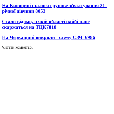
На Київщині сталося групове зґвалтування 21-
річної дівчини
8053
Стало відомо, в якій області найбільше
скаржаться на ТЦК
7818
На Черкащині викрили "схему СЗЧ"
6986
Читати коментарі