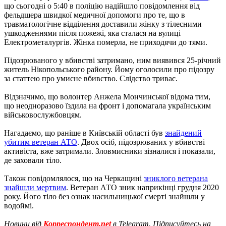
що сьогодні о 5:40 в поліцію надійшло повідомлення від
фельдшера швидкої медичної допомоги про те, що в
травматологічне відділення доставили жінку з тілесними
ушкодженнями після пожежі, яка сталася на вулиці
Електрометалургів. Жінка померла, не приходячи до тями.
Підозрюваного у вбивстві затримано, ним виявився 25-річний
житель Нікопольського району. Йому оголосили про підозру
за статтею про умисне вбивство. Слідство триває.
Відзначимо, що волонтер Анжела Мончинської відома тим,
що неодноразово їздила на фронт і допомагала українським
військовослужбовцям.
Нагадаємо, що раніше в Київській області був
знайдений
убитим ветеран АТО
. Двох осіб, підозрюваних у вбивстві
активіста, вже затримали. Зловмисники зізналися і показали,
де заховали тіло.
Також повідомлялося, що на Черкащині
зниклого ветерана
знайшли мертвим
. Ветеран АТО зник наприкінці грудня 2020
року. Його тіло без ознак насильницької смерті знайшли у
водоймі.
Новини від
Корреспондент.net
в Telegram. Підписуйтесь на