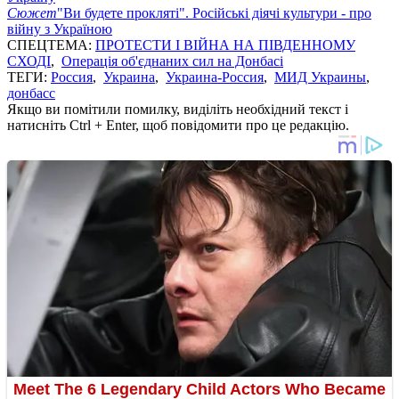
Сюжет
"Ви будете прокляті". Російські діячі культури - про
війну з Україною
СПЕЦТЕМА:
ПРОТЕСТИ І ВІЙНА НА ПІВДЕННОМУ
СХОДІ
,
Операція об'єднаних сил на Донбасі
ТЕГИ:
Россия
,
Украина
,
Украина-Россия
,
МИД Украины
,
донбасс
Якщо ви помітили помилку, виділіть необхідний текст і
натисніть Ctrl + Enter, щоб повідомити про це редакцію.