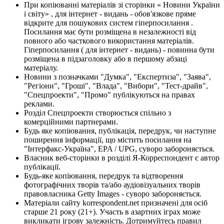
При копіюванні матеріалів зі сторінки « Новини України
і світу» , для інтернет - видань - обов'язкове пряме
відкрите для пошукових систем гіперпосилання .
Посилання має бути розміщена в незалежності від
повного або часткового використання матеріалів.
Гіперпосилання ( для інтернет - видань) - повинна бути
розміщена в підзаголовку або в першому абзаці
матеріалу.
Новини з позначками "Думка", "Експертиза", "Заява",
"Регіони", "Гроші", "Влада", "Вибори", "Тест-драйв",
"Спецпроекти", "Промо" публікуються на правах
реклами.
Розділ Спецпроекти створюється спільно з
комерційними партнерами.
Будь яке копіювання, публікація, передрук, чи наступне
поширення інформації, що містить посилання на
"Інтерфакс-Україна", EPA / UPG, суворо забороняється.
Власник веб-сторінки в розділі Я-Корреспондент є автор
публікації.
Будь-яке копіювання, передрук та відтворення
фотографічних творів та/або аудіовізуальних творів
правовласника Getty Images - суворо забороняється.
Матеріали сайту korrespondent.net призначені для осіб
старше 21 року (21+). Участь в азартних іграх може
викликати ігрову залежність. Дотримуйтесь правил