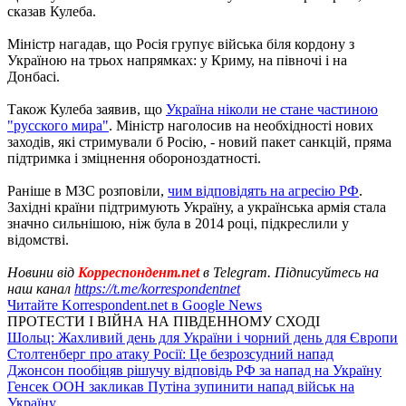
сказав Кулеба.
Міністр нагадав, що Росія групує війська біля кордону з
Україною на трьох напрямках: у Криму, на півночі і на
Донбасі.
Також Кулеба заявив, що
Україна ніколи не стане частиною
"русского мира"
. Міністр наголосив на необхідності нових
заходів, які стримували б Росію, - новий пакет санкцій, пряма
підтримка і зміцнення обороноздатності.
Раніше в МЗС розповіли,
чим відповідять на агресію РФ
.
Західні країни підтримують Україну, а українська армія стала
значно сильнішою, ніж була в 2014 році, підкреслили у
відомстві.
Новини від
Корреспондент.net
в Telegram. Підписуйтесь на
наш канал
https://t.me/korrespondentnet
Читайте Korrespondent.net в Google News
ПРОТЕСТИ І ВІЙНА НА ПІВДЕННОМУ СХОДІ
Шольц: Жахливий день для України і чорний день для Європи
Столтенберг про атаку Росії: Це безрозсудний напад
Джонсон пообіцяв рішучу відповідь РФ за напад на Україну
Генсек ООН закликав Путіна зупинити напад військ на
Україну