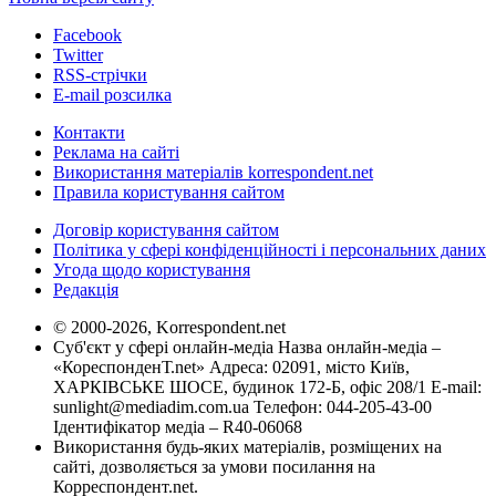
Facebook
Twitter
RSS-стрічки
E-mail розсилка
Контакти
Реклама на сайті
Використання матеріалів korrespondent.net
Правила користування сайтом
Договір користування сайтом
Політика у сфері конфіденційності і персональних даних
Угода щодо користування
Редакція
© 2000-2026, Korrespondent.net
Суб'єкт у сфері онлайн-медіа Назва онлайн-медіа –
«КореспонденТ.net» Адреса: 02091, місто Київ,
ХАРКІВСЬКЕ ШОСЕ, будинок 172-Б, офіс 208/1 E-mail:
sunlight@mediadim.com.ua
Телефон: 044-205-43-00
Ідентифікатор медіа – R40-06068
Використання будь-яких матеріалів, розміщених на
сайті, дозволяється за умови посилання на
Корреспондент.net.