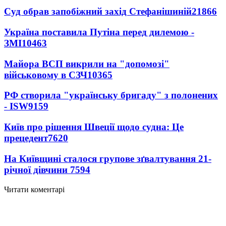
Суд обрав запобіжний захід Стефанішиній
21866
Україна поставила Путіна перед дилемою -
ЗМІ
10463
Майора ВСП викрили на "допомозі"
військовому в СЗЧ
10365
РФ створила "українську бригаду" з полонених
- ISW
9159
Київ про рішення Швеції щодо судна: Це
прецедент
7620
На Київщині сталося групове зґвалтування 21-
річної дівчини
7594
Читати коментарі