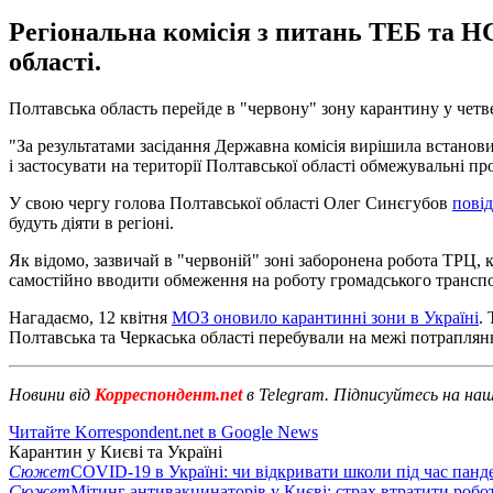
Регіональна комісія з питань ТЕБ та НС
області.
Полтавська область перейде в "червону" зону карантину у четве
"За результатами засідання Державна комісія вирішила встанови
і застосувати на території Полтавської області обмежувальні про
У свою чергу голова Полтавської області Олег Синєгубов
пові
будуть діяти в регіоні.
Як відомо, зазвичай в "червоній" зоні заборонена робота ТРЦ,
самостійно вводити обмеження на роботу громадського транспо
Нагадаємо, 12 квітня
МОЗ оновило карантинні зони в Україні
.
Полтавська та Черкаська області перебували на межі потраплянн
Новини від
Корреспондент.net
в Telegram. Підписуйтесь на на
Читайте Korrespondent.net в Google News
Карантин у Києві та Україні
Сюжет
COVID-19 в Україні: чи відкривати школи під час панде
Сюжет
Мітинг антивакцинаторів у Києві: страх втратити робо