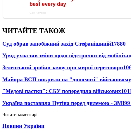
ЧИТАЙТЕ ТАКОЖ
Суд обрав запобіжний захід Стефанішиній
17880
Уряд ухвалив зміни щодо відстрочки від мобілізац
Зеленський зробив заяву про мирні переговори
10
Майора ВСП викрили на "допомозі" військовому
"Медові пастки": СБУ попередила військових
101
Україна поставила Путіна перед дилемою - ЗМІ
99
Читати коментарі
Новини України