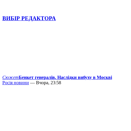
ВИБІР РЕДАКТОРА
Сюжет
Бенкет генералів. Наслідки вибуху в Москві
Росія новини
— Вчора, 23:58