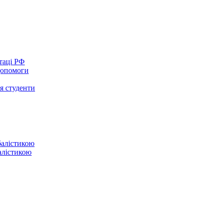
таці РФ
 допомоги
ся студенти
балістикою