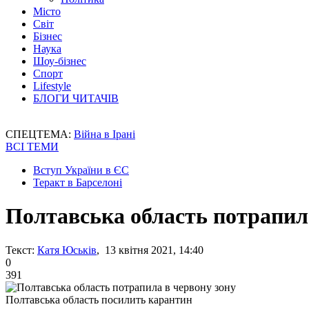
Місто
Світ
Бізнес
Наука
Шоу-бізнес
Спорт
Lifestyle
БЛОГИ ЧИТАЧІВ
СПЕЦТЕМА:
Війна в Ірані
ВСІ ТЕМИ
Вступ України в ЄС
Теракт в Барселоні
Полтавська область потрапил
Текст:
Катя Юськів
, 13 квітня 2021, 14:40
0
391
Полтавська область посилить карантин