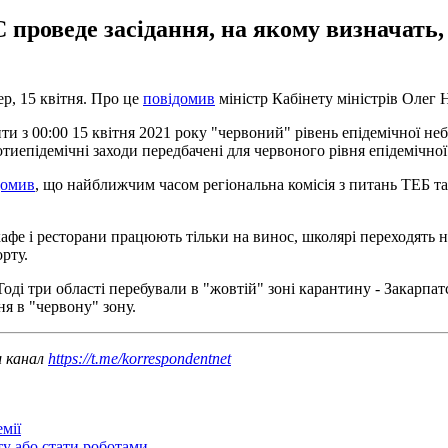
 проведе засідання, на якому визначать,
р, 15 квітня. Про це
повідомив
міністр Кабінету міністрів Олег Н
ти з 00:00 15 квітня 2021 року "червоний" рівень епідемічної н
тиепідемічні заходи передбачені для червоного рівня епідемічної 
домив
, що найближчим часом регіональна комісія з питань ТЕБ ​​т
 кафе і ресторани працюють тільки на винос, школярі переходять
рту.
 Тоді три області перебували в "жовтій" зоні карантину - Закарпа
я в "червону" зону.
ш канал
https://t.me/korrespondentnet
мії
ту або стати роботами