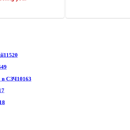
ії
11520
649
 в СЗЧ
10163
17
18