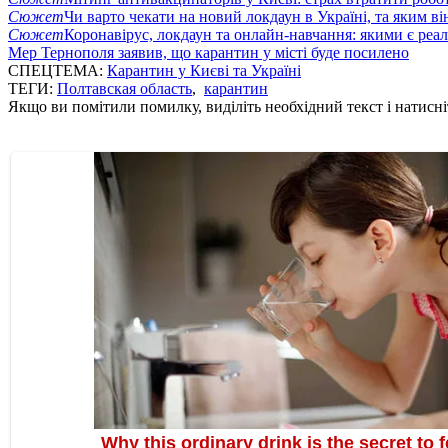
Сюжет
Чи варто чекати на новий локдаун в Україні, та яким ві
Сюжет
Коронавірус, локдаун та онлайн-навчання: якими є реал
Мер Тернополя заявив, що карантин у місті буде посилено
СПЕЦТЕМА:
Карантин у Києві та Україні
ТЕГИ:
Полтавская область
,
карантин
Якщо ви помітили помилку, виділіть необхідний текст і натисніт