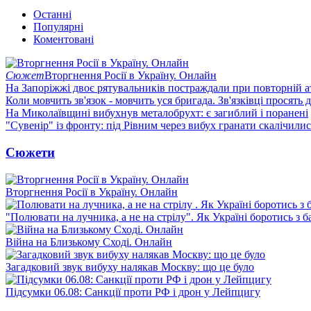
Останні
Популярні
Коментовані
Сюжет
Вторгнення Росії в Україну. Онлайн
На Запоріжжі двоє рятувальників постраждали при повторній а
Коли мовчить зв'язок - мовчить уся бригада. Зв'язківці просять
На Миколаївщині вибухнув металобрухт: є загиблий і поранені
"Сувенір" із фронту: під Рівним через вибух гранати скалічили
Сюжети
Вторгнення Росії в Україну. Онлайн
"Полювати на лучника, а не на стрілу". Як Україні боротись з 
Війна на Близькому Сході. Онлайн
Загадковий звук вибуху налякав Москву: що це було
Підсумки 06.08: Санкції проти РФ і дрон у Лейпцигу