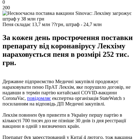
0
200
Пеня складає 13,7 млн ??грн, штраф - 24,7 млн
За кожен день прострочення поставки
препарату від коронавірусу Лекхіму
нараховується пеня в розмірі 252 тис.
грн.
Державне підприємство Медичні закупівлі продовжує
нараховувати пеню ПрАТ Лекхім, яке порушило договір, не
надавши в термін партію китайської COVID-вакцини
CoronaVac,
повідомляє
експертна організація StateWatch з
посиланням на відповідь ДП Медичні закупівлі.
Лекхім повинен був привезти в Україну першу партію в
кількості 700 тисяч доз не пізніше 30 днів із дня реєстрації
вакцини в одній з визначених країн.
Препарат був зареєстрований у Китаї 4 лютого, тож вакцина