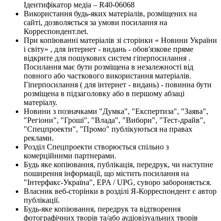
Ідентифікатор медіа – R40-06068
Використання будь-яких матеріалів, розміщених на
сайті, дозволяється за умови посилання на
Корреспондент.net.
При копіюванні матеріалів зі сторінки « Новини України
і світу» , для інтернет - видань - обов'язкове пряме
відкрите для пошукових систем гіперпосилання .
Посилання має бути розміщена в незалежності від
повного або часткового використання матеріалів.
Гіперпосилання ( для інтернет - видань) - повинна бути
розміщена в підзаголовку або в першому абзаці
матеріалу.
Новини з позначками "Думка", "Експертиза", "Заява",
"Регіони", "Гроші", "Влада", "Вибори", "Тест-драйв",
"Спецпроекти", "Промо" публікуються на правах
реклами.
Розділ Спецпроекти створюється спільно з
комерційними партнерами.
Будь яке копіювання, публікація, передрук, чи наступне
поширення інформації, що містить посилання на
"Інтерфакс-Україна", EPA / UPG, суворо забороняється.
Власник веб-сторінки в розділі Я-Корреспондент є автор
публікації.
Будь-яке копіювання, передрук та відтворення
фотографічних творів та/або аудіовізуальних творів