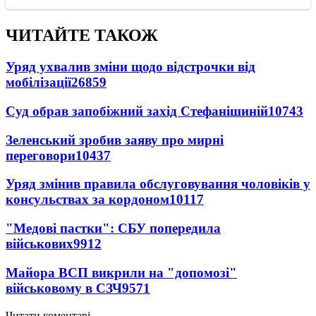
ЧИТАЙТЕ ТАКОЖ
Уряд ухвалив зміни щодо відстрочки від
мобілізації
26859
Суд обрав запобіжний захід Стефанішиній
10743
Зеленський зробив заяву про мирні
переговори
10437
Уряд змінив правила обслуговування чоловіків у
консульствах за кордоном
10117
"Медові пастки": СБУ попередила
військових
9912
Майора ВСП викрили на "допомозі"
військовому в СЗЧ
9571
Читати коментарі