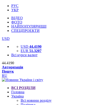
РУС
УКР
ВІДЕО
ФОТО
НАЙПОПУЛЯРНІШІ
СПЕЦПРОЕКТИ
USD
USD
44.4190
EUR
51.3207
Всі курси валют
44.4190
Авторизація
Пошук
RU
ВСІ РОЗДІЛИ
Головна
Україна
Всі новини розділу
Політика