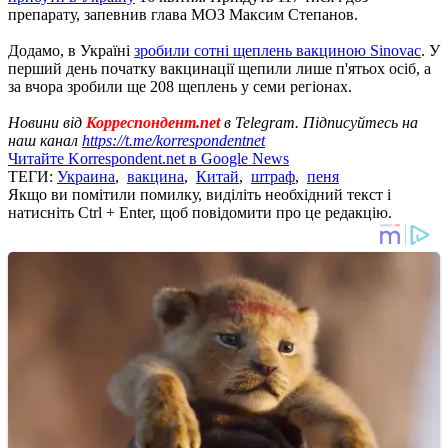
препарату, запевнив глава МОЗ Максим Степанов.
Додамо, в Україні
зробили сотні щеплень вакциною Sinovac
. У
перший день початку вакцинації щепили лише п'ятьох осіб, а
за вчора зробили ще 208 щеплень у семи регіонах.
Новини від
Корреспондент.net
в Telegram. Підписуйтесь на
наш канал
https://t.me/korrespondentnet
Читайте Korrespondent.net в Google News
ТЕГИ:
Украина
,
вакцина
,
Китай
,
штраф
,
пеня
Якщо ви помітили помилку, виділіть необхідний текст і
натисніть Ctrl + Enter, щоб повідомити про це редакцію.