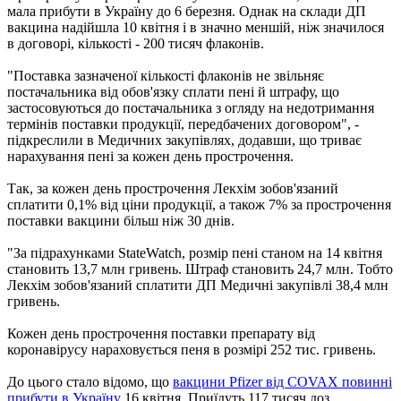
мала прибути в Україну до 6 березня. Однак на склади ДП
вакцина надійшла 10 квітня і в значно меншій, ніж значилося
в договорі, кількості - 200 тисяч флаконів.
"Поставка зазначеної кількості флаконів не звільняє
постачальника від обов'язку сплати пені й штрафу, що
застосовуються до постачальника з огляду на недотримання
термінів поставки продукції, передбачених договором", -
підкреслили в Медичних закупівлях, додавши, що триває
нарахування пені за кожен день прострочення.
Так, за кожен день прострочення Лекхім зобов'язаний
сплатити 0,1% від ціни продукції, а також 7% за прострочення
поставки вакцини більш ніж 30 днів.
"За підрахунками StateWatch, розмір пені станом на 14 квітня
становить 13,7 млн ​​гривень. Штраф становить 24,7 млн. Тобто
Лекхім зобов'язаний сплатити ДП Медичні закупівлі 38,4 млн
гривень.
Кожен день прострочення поставки препарату від
коронавірусу нараховується пеня в розмірі 252 тис. гривень.
До цього стало відомо, що
вакцини Pfizer від COVAX повинні
прибути в Україну
16 квітня. Приїдуть 117 тисяч доз