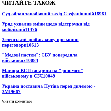
ЧИТАЙТЕ ТАКОЖ
Суд обрав запобіжний захід Стефанішиній
16961
Уряд ухвалив зміни щодо відстрочки від
мобілізації
11476
Зеленський зробив заяву про мирні
переговори
10613
"Медові пастки": СБУ попередила
військових
10084
Майора ВСП викрили на "допомозі"
військовому в СЗЧ
10049
Україна поставила Путіна перед дилемою -
ЗМІ
9667
Читати коментарі