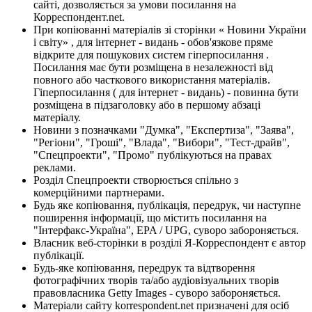
сайті, дозволяється за умови посилання на
Корреспондент.net.
При копіюванні матеріалів зі сторінки « Новини України
і світу» , для інтернет - видань - обов'язкове пряме
відкрите для пошукових систем гіперпосилання .
Посилання має бути розміщена в незалежності від
повного або часткового використання матеріалів.
Гіперпосилання ( для інтернет - видань) - повинна бути
розміщена в підзаголовку або в першому абзаці
матеріалу.
Новини з позначками "Думка", "Експертиза", "Заява",
"Регіони", "Гроші", "Влада", "Вибори", "Тест-драйв",
"Спецпроекти", "Промо" публікуються на правах
реклами.
Розділ Спецпроекти створюється спільно з
комерційними партнерами.
Будь яке копіювання, публікація, передрук, чи наступне
поширення інформації, що містить посилання на
"Інтерфакс-Україна", EPA / UPG, суворо забороняється.
Власник веб-сторінки в розділі Я-Корреспондент є автор
публікації.
Будь-яке копіювання, передрук та відтворення
фотографічних творів та/або аудіовізуальних творів
правовласника Getty Images - суворо забороняється.
Матеріали сайту korrespondent.net призначені для осіб