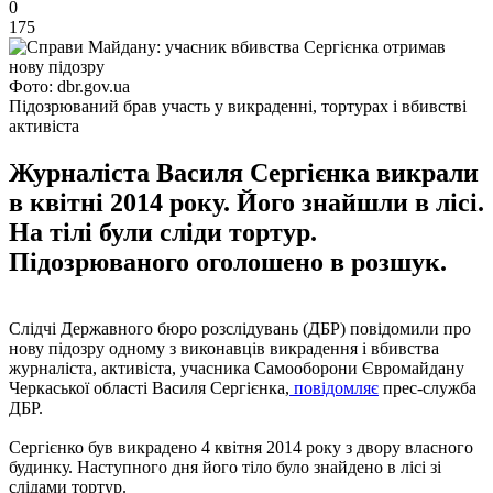
0
175
Фото: dbr.gov.ua
Підозрюваний брав участь у викраденні, тортурах і вбивстві
активіста
Журналіста Василя Сергієнка викрали
в квітні 2014 року. Його знайшли в лісі.
На тілі були сліди тортур.
Підозрюваного оголошено в розшук.
Слідчі Державного бюро розслідувань (ДБР) повідомили про
нову підозру одному з виконавців викрадення і вбивства
журналіста, активіста, учасника Самооборони Євромайдану
Черкаської області Василя Сергієнка,
повідомляє
прес-служба
ДБР.
Сергієнко був викрадено 4 квітня 2014 року з двору власного
будинку. Наступного дня його тіло було знайдено в лісі зі
слідами тортур.