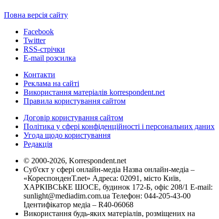
Повна версія сайту
Facebook
Twitter
RSS-стрічки
E-mail розсилка
Контакти
Реклама на сайті
Використання матеріалів korrespondent.net
Правила користування сайтом
Договір користування сайтом
Політика у сфері конфіденційності і персональних даних
Угода щодо користування
Редакція
© 2000-2026, Korrespondent.net
Суб'єкт у сфері онлайн-медіа Назва онлайн-медіа –
«КореспонденТ.net» Адреса: 02091, місто Київ,
ХАРКІВСЬКЕ ШОСЕ, будинок 172-Б, офіс 208/1 E-mail:
sunlight@mediadim.com.ua
Телефон: 044-205-43-00
Ідентифікатор медіа – R40-06068
Використання будь-яких матеріалів, розміщених на