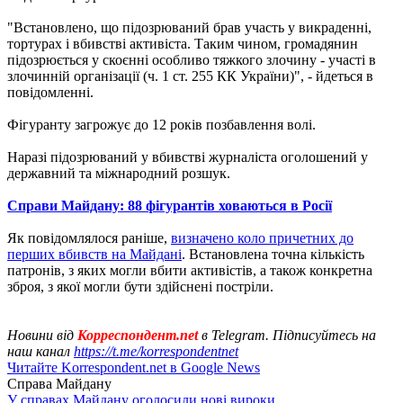
"Встановлено, що підозрюваний брав участь у викраденні,
тортурах і вбивстві активіста. Таким чином, громадянин
підозрюється у скоєнні особливо тяжкого злочину - участі в
злочинній організації (ч. 1 ст. 255 КК України)", - йдеться в
повідомленні.
Фігуранту загрожує до 12 років позбавлення волі.
Наразі підозрюваний у вбивстві журналіста оголошений у
державний та міжнародний розшук.
Справи Майдану: 88 фігурантів ховаються в Росії
Як повідомлялося раніше,
визначено коло причетних до
перших вбивств на Майдані
. Встановлена ​​точна кількість
патронів, з яких могли вбити активістів, а також конкретна
зброя, з якої могли бути здійснені постріли.
Новини від
Корреспондент.net
в Telegram. Підписуйтесь на
наш канал
https://t.me/korrespondentnet
Читайте Korrespondent.net в Google News
Справа Майдану
У справах Майдану оголосили нові вироки