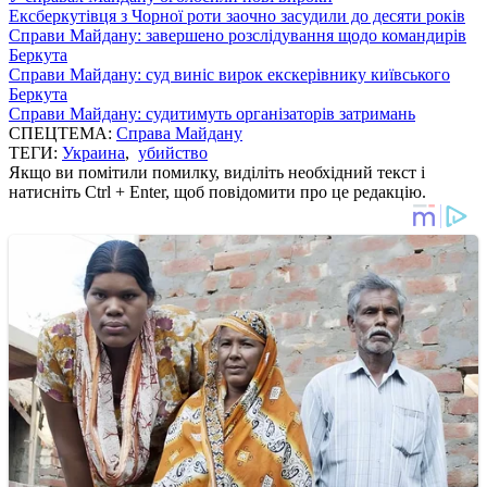
Ексберкутівця з Чорної роти заочно засудили до десяти років
Справи Майдану: завершено розслідування щодо командирів
Беркута
Справи Майдану: суд виніс вирок екскерівнику київського
Беркута
Справи Майдану: судитимуть організаторів затримань
СПЕЦТЕМА:
Справа Майдану
ТЕГИ:
Украина
,
убийство
Якщо ви помітили помилку, виділіть необхідний текст і
натисніть Ctrl + Enter, щоб повідомити про це редакцію.