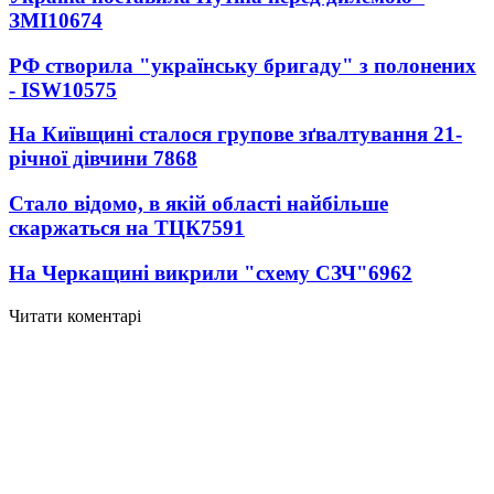
ЗМІ
10674
РФ створила "українську бригаду" з полонених
- ISW
10575
На Київщині сталося групове зґвалтування 21-
річної дівчини
7868
Стало відомо, в якій області найбільше
скаржаться на ТЦК
7591
На Черкащині викрили "схему СЗЧ"
6962
Читати коментарі