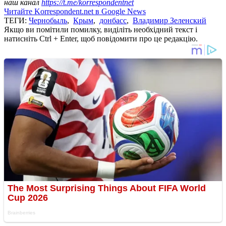
наш канал
https://t.me/korrespondentnet
Читайте Korrespondent.net в Google News
ТЕГИ:
Чернобыль
,
Крым
,
донбасс
,
Владимир Зеленский
Якщо ви помітили помилку, виділіть необхідний текст і
натисніть Ctrl + Enter, щоб повідомити про це редакцію.