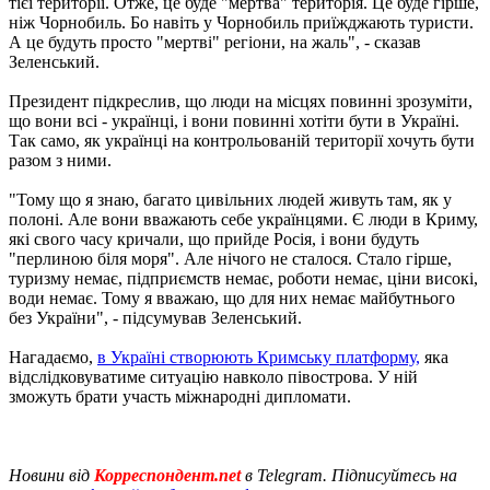
тієї території. Отже, це буде "мертва" територія. Це буде гірше,
ніж Чорнобиль. Бо навіть у Чорнобиль приїжджають туристи.
А це будуть просто "мертві" регіони, на жаль", - сказав
Зеленський.
Президент підкреслив, що люди на місцях повинні зрозуміти,
що вони всі - українці, і вони повинні хотіти бути в Україні.
Так само, як українці на контрольованій території хочуть бути
разом з ними.
"Тому що я знаю, багато цивільних людей живуть там, як у
полоні. Але вони вважають себе українцями. Є люди в Криму,
які свого часу кричали, що прийде Росія, і вони будуть
"перлиною біля моря". Але нічого не сталося. Стало гірше,
туризму немає, підприємств немає, роботи немає, ціни високі,
води немає. Тому я вважаю, що для них немає майбутнього
без України", - підсумував Зеленський.
Нагадаємо,
в Україні створюють Кримську платформу,
яка
відслідковуватиме ситуацію навколо півострова. У ній
зможуть брати участь міжнародні дипломати.
Новини від
Корреспондент.net
в Telegram. Підписуйтесь на