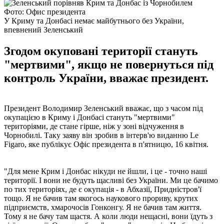
Фото: Офис президента
У Криму та Донбасі немає майбутнього без України,
впевнений Зеленський
Згодом окуповані території стануть
"мертвими", якщо не повернуться під
контроль України, вважає президент.
Президент Володимир Зеленський вважає, що з часом під
окупацією в Криму і Донбасі стануть "мертвими"
територіями, де стане гірше, ніж у зоні відчуження в
Чорнобилі. Таку заяву він зробив в інтерв'ю виданню Le
Figaro, яке публікує Офіс президента в п'ятницю, 16 квітня.
"Для мене Крим і Донбас нікуди не йшли, і це - точно наші
території. І вони не будуть щасливі без України. Ми це бачимо
по тих територіях, де є окупація - в Абхазії, Придністров'ї
тощо. Я не бачив там якогось наукового прориву, крутих
підприємств, хмарочосів Гонконгу. Я не бачив там життя.
Тому я не бачу там щастя. А коли люди нещасні, вони їдуть з