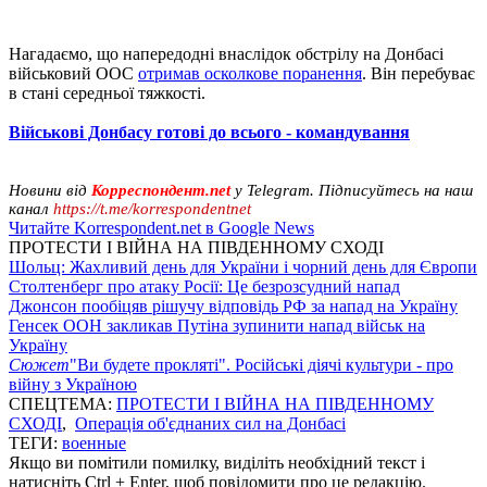
Нагадаємо, що напередодні внаслідок обстрілу на Донбасі
військовий ООС
отримав осколкове поранення
. Він перебуває
в стані середньої тяжкості.
Військові Донбасу готові до всього - командування
Новини від
Корреспондент.net
у Telegram. Підписуйтесь на наш
канал
https://t.me/korrespondentnet
Читайте Korrespondent.net в Google News
ПРОТЕСТИ І ВІЙНА НА ПІВДЕННОМУ СХОДІ
Шольц: Жахливий день для України і чорний день для Європи
Столтенберг про атаку Росії: Це безрозсудний напад
Джонсон пообіцяв рішучу відповідь РФ за напад на Україну
Генсек ООН закликав Путіна зупинити напад військ на
Україну
Сюжет
"Ви будете прокляті". Російські діячі культури - про
війну з Україною
СПЕЦТЕМА:
ПРОТЕСТИ І ВІЙНА НА ПІВДЕННОМУ
СХОДІ
,
Операція об'єднаних сил на Донбасі
ТЕГИ:
военные
Якщо ви помітили помилку, виділіть необхідний текст і
натисніть Ctrl + Enter, щоб повідомити про це редакцію.