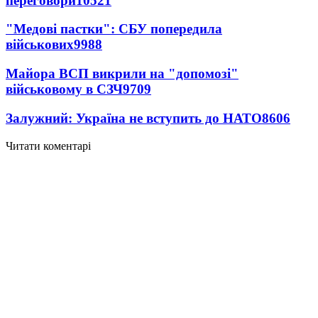
переговори
10521
"Медові пастки": СБУ попередила
військових
9988
Майора ВСП викрили на "допомозі"
військовому в СЗЧ
9709
Залужний: Україна не вступить до НАТО
8606
Читати коментарі