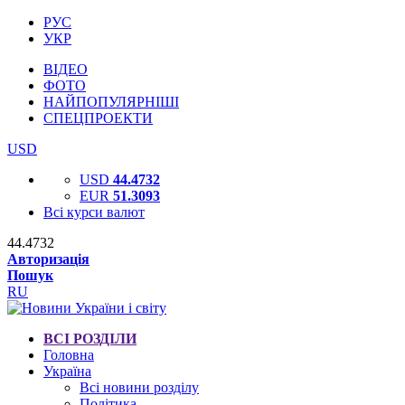
РУС
УКР
ВІДЕО
ФОТО
НАЙПОПУЛЯРНІШІ
СПЕЦПРОЕКТИ
USD
USD
44.4732
EUR
51.3093
Всі курси валют
44.4732
Авторизація
Пошук
RU
ВСІ РОЗДІЛИ
Головна
Україна
Всі новини розділу
Політика