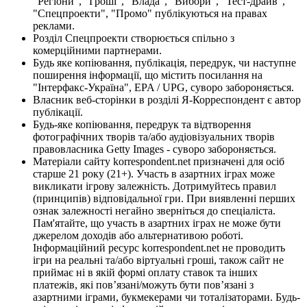
"Регіони", "Гроші", "Влада", "Вибори", "Тест-драйв",
"Спецпроекти", "Промо" публікуються на правах
реклами.
Розділ Спецпроекти створюється спільно з
комерційними партнерами.
Будь яке копіювання, публікація, передрук, чи наступне
поширення інформації, що містить посилання на
"Інтерфакс-Україна", EPA / UPG, суворо забороняється.
Власник веб-сторінки в розділі Я-Корреспондент є автор
публікації.
Будь-яке копіювання, передрук та відтворення
фотографічних творів та/або аудіовізуальних творів
правовласника Getty Images - суворо забороняється.
Матеріали сайту korrespondent.net призначені для осіб
старше 21 року (21+). Участь в азартних іграх може
викликати ігрову залежність. Дотримуйтесь правил
(принципів) відповідальної гри. При виявленні перших
ознак залежності негайно зверніться до спеціаліста.
Пам'ятайте, що участь в азартних іграх не може бути
джерелом доходів або альтернативою роботі.
Інформаційний ресурс korrespondent.net не проводить
ігри на реальні та/або віртуальні гроші, також сайт не
приймає ні в якій формі оплату ставок та інших
платежів, які пов’язані/можуть бути пов’язані з
азартними іграми, букмекерами чи тоталізаторами. Будь-