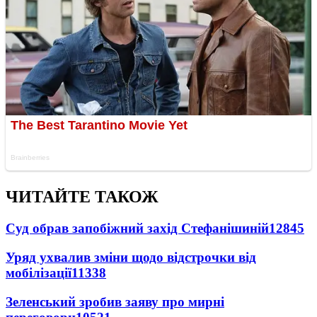
ЧИТАЙТЕ ТАКОЖ
Суд обрав запобіжний захід Стефанішиній
12845
Уряд ухвалив зміни щодо відстрочки від
мобілізації
11338
Зеленський зробив заяву про мирні