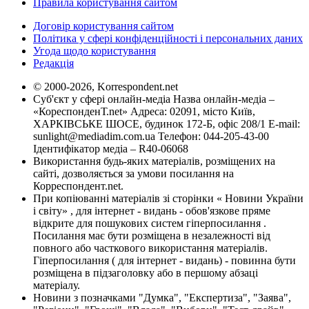
Правила користування сайтом
Договір користування сайтом
Політика у сфері конфіденційності і персональних даних
Угода щодо користування
Редакція
© 2000-2026, Korrespondent.net
Суб'єкт у сфері онлайн-медіа Назва онлайн-медіа –
«КореспонденТ.net» Адреса: 02091, місто Київ,
ХАРКІВСЬКЕ ШОСЕ, будинок 172-Б, офіс 208/1 E-mail:
sunlight@mediadim.com.ua
Телефон: 044-205-43-00
Ідентифікатор медіа – R40-06068
Використання будь-яких матеріалів, розміщених на
сайті, дозволяється за умови посилання на
Корреспондент.net.
При копіюванні матеріалів зі сторінки « Новини України
і світу» , для інтернет - видань - обов'язкове пряме
відкрите для пошукових систем гіперпосилання .
Посилання має бути розміщена в незалежності від
повного або часткового використання матеріалів.
Гіперпосилання ( для інтернет - видань) - повинна бути
розміщена в підзаголовку або в першому абзаці
матеріалу.
Новини з позначками "Думка", "Експертиза", "Заява",