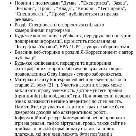
Новини з позначками "Думка", "Експертиза", "Заява",
"Регіони", "Гроші", "Влада", "Вибори", "Тест-драйв",
"Спецпроекти", "Промо" публікуються на правах
реклами.
Розділ Спецпроекти створюється спільно з
комерційними партнерами.
Будь яке копіювання, публікація, передрук, чи наступне
поширення інформації, що містить посилання на
"Інтерфакс-Україна", EPA / UPG, суворо забороняється.
Власник веб-сторінки в розділі Я-Корреспондент є автор
публікації.
Будь-яке копіювання, передрук та відтворення
фотографічних творів та/або аудіовізуальних творів
правовласника Getty Images - суворо забороняється.
Матеріали сайту korrespondent.net призначені для осіб
старше 21 року (21+). Участь в азартних іграх може
викликати ігрову залежність. Дотримуйтесь правил
(принципів) відповідальної гри. При виявленні перших
ознак залежності негайно зверніться до спеціаліста.
Пам'ятайте, що участь в азартних іграх не може бути
джерелом доходів або альтернативою роботі.
Інформаційний ресурс korrespondent.net не проводить
ігри на реальні та/або віртуальні гроші, також сайт не
приймає ні в якій формі оплату ставок та інших
платежів, які пов’язані/можуть бути пов’язані з