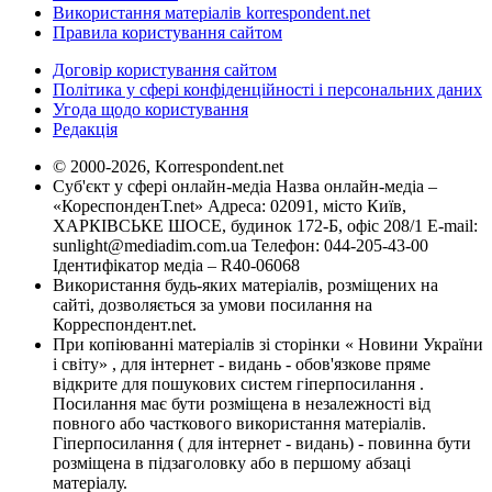
Використання матеріалів korrespondent.net
Правила користування сайтом
Договір користування сайтом
Політика у сфері конфіденційності і персональних даних
Угода щодо користування
Редакція
© 2000-2026, Korrespondent.net
Суб'єкт у сфері онлайн-медіа Назва онлайн-медіа –
«КореспонденТ.net» Адреса: 02091, місто Київ,
ХАРКІВСЬКЕ ШОСЕ, будинок 172-Б, офіс 208/1 E-mail:
sunlight@mediadim.com.ua
Телефон: 044-205-43-00
Ідентифікатор медіа – R40-06068
Використання будь-яких матеріалів, розміщених на
сайті, дозволяється за умови посилання на
Корреспондент.net.
При копіюванні матеріалів зі сторінки « Новини України
і світу» , для інтернет - видань - обов'язкове пряме
відкрите для пошукових систем гіперпосилання .
Посилання має бути розміщена в незалежності від
повного або часткового використання матеріалів.
Гіперпосилання ( для інтернет - видань) - повинна бути
розміщена в підзаголовку або в першому абзаці
матеріалу.