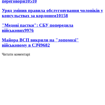
переговори
10510
Уряд змінив правила обслуговування чоловіків у
консульствах за кордоном
10158
"Медові пастки": СБУ попередила
військових
9976
Майора ВСП викрили на "допомозі"
військовому в СЗЧ
9682
Читати коментарі