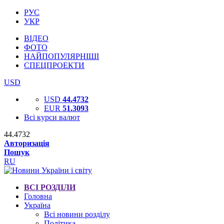
РУС
УКР
ВІДЕО
ФОТО
НАЙПОПУЛЯРНІШІ
СПЕЦПРОЕКТИ
USD
USD
44.4732
EUR
51.3093
Всі курси валют
44.4732
Авторизація
Пошук
RU
ВСІ РОЗДІЛИ
Головна
Україна
Всі новини розділу
Політика