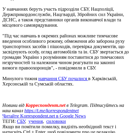
У навчаннях беруть участь підрозділи СБУ, Нацполіції,
Держприкордонслужби, Нацгвардії, Збройних сил України,
ДСНС, а також представники органів виконавчої влади та
місцевого самоврядування.
"Під час навчань в окремих районах можливе тимчасове
введення особливого режиму, обмеження або заборона руху
транспортних засобів і пішоходів, перевірка документів, що
засвідчують особу, огляд автомобілів та ін. СБУ звертається до
громадян України з розумінням поставитися до тимчасових
незручностей та належним чином реагувати на законні
вимоги правоохоронців", - повідомили в СБУ.
Минулого тижня
навчання СБУ почалися
в Харківській,
Херсонській та Сумській областях.
Новини від
Корреспондент.net
в Telegram. Підписуйтесь на
наш канал
https://t.me/korrespondentnet
Читайте Korrespondent.net в Google News
ТЕГИ:
СБУ
,
учения
,
силовики
Якщо ви помітили помилку, виділіть необхідний текст і
натисніть Ctrl + Enter, щоб повідомити про це редакцію.