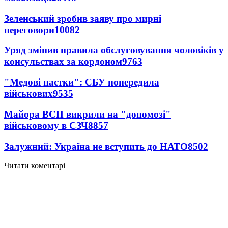
Зеленський зробив заяву про мирні
переговори
10082
Уряд змінив правила обслуговування чоловіків у
консульствах за кордоном
9763
"Медові пастки": СБУ попередила
військових
9535
Майора ВСП викрили на "допомозі"
військовому в СЗЧ
8857
Залужний: Україна не вступить до НАТО
8502
Читати коментарі