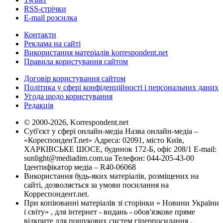
RSS-стрічки
E-mail розсилка
Контакти
Реклама на сайті
Використання матеріалів korrespondent.net
Правила користування сайтом
Договір користування сайтом
Політика у сфері конфіденційності і персональних даних
Угода щодо користування
Редакція
© 2000-2026, Korrespondent.net
Суб'єкт у сфері онлайн-медіа Назва онлайн-медіа –
«КореспонденТ.net» Адреса: 02091, місто Київ,
ХАРКІВСЬКЕ ШОСЕ, будинок 172-Б, офіс 208/1 E-mail:
sunlight@mediadim.com.ua
Телефон: 044-205-43-00
Ідентифікатор медіа – R40-06068
Використання будь-яких матеріалів, розміщених на
сайті, дозволяється за умови посилання на
Корреспондент.net.
При копіюванні матеріалів зі сторінки « Новини України
і світу» , для інтернет - видань - обов'язкове пряме
відкрите для пошукових систем гіперпосилання .