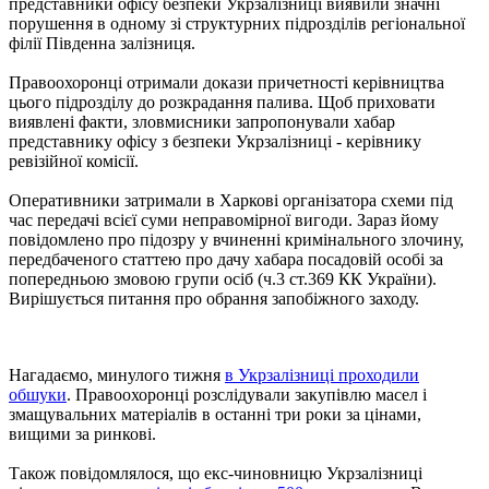
представники офісу безпеки Укрзалізниці виявили значні
порушення в одному зі структурних підрозділів регіональної
філії Південна залізниця.
Правоохоронці отримали докази причетності керівництва
цього підрозділу до розкрадання палива. Щоб приховати
виявлені факти, зловмисники запропонували хабар
представнику офісу з безпеки Укрзалізниці - керівнику
ревізійної комісії.
Оперативники затримали в Харкові організатора схеми під
час передачі всієї суми неправомірної вигоди. Зараз йому
повідомлено про підозру у вчиненні кримінального злочину,
передбаченого статтею про дачу хабара посадовій особі за
попередньою змовою групи осіб (ч.3 ст.369 КК України).
Вирішується питання про обрання запобіжного заходу.
Нагадаємо, минулого тижня
в Укрзалізниці проходили
обшуки
. Правоохоронці розслідували закупівлю масел і
змащувальних матеріалів в останні три роки за цінами,
вищими за ринкові.
Також повідомлялося, що екс-чиновницю Укрзалізниці