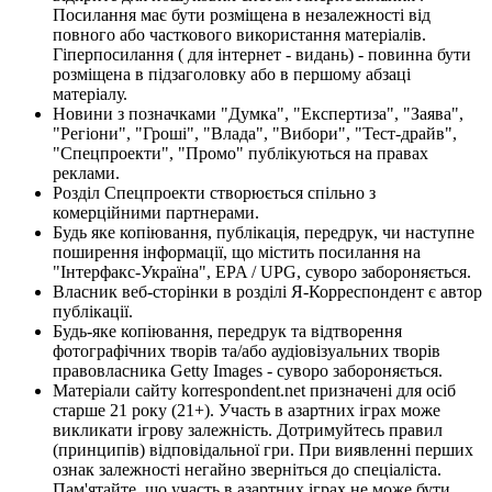
Посилання має бути розміщена в незалежності від
повного або часткового використання матеріалів.
Гіперпосилання ( для інтернет - видань) - повинна бути
розміщена в підзаголовку або в першому абзаці
матеріалу.
Новини з позначками "Думка", "Експертиза", "Заява",
"Регіони", "Гроші", "Влада", "Вибори", "Тест-драйв",
"Спецпроекти", "Промо" публікуються на правах
реклами.
Розділ Спецпроекти створюється спільно з
комерційними партнерами.
Будь яке копіювання, публікація, передрук, чи наступне
поширення інформації, що містить посилання на
"Інтерфакс-Україна", EPA / UPG, суворо забороняється.
Власник веб-сторінки в розділі Я-Корреспондент є автор
публікації.
Будь-яке копіювання, передрук та відтворення
фотографічних творів та/або аудіовізуальних творів
правовласника Getty Images - суворо забороняється.
Матеріали сайту korrespondent.net призначені для осіб
старше 21 року (21+). Участь в азартних іграх може
викликати ігрову залежність. Дотримуйтесь правил
(принципів) відповідальної гри. При виявленні перших
ознак залежності негайно зверніться до спеціаліста.
Пам'ятайте, що участь в азартних іграх не може бути