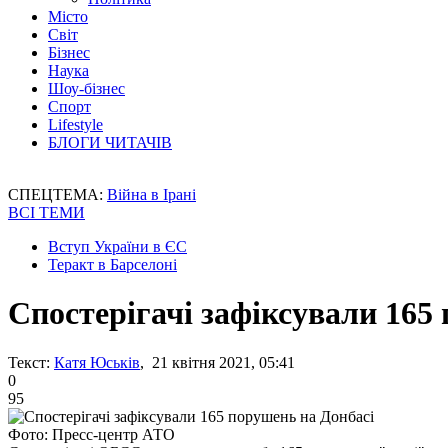
Місто
Світ
Бізнес
Наука
Шоу-бізнес
Спорт
Lifestyle
БЛОГИ ЧИТАЧІВ
СПЕЦТЕМА:
Війна в Ірані
ВСІ ТЕМИ
Вступ України в ЄС
Теракт в Барселоні
Спостерігачі зафіксували 165
Текст:
Катя Юськів
, 21 квітня 2021, 05:41
0
95
Фото: Пресс-центр АТО