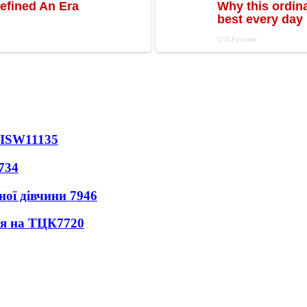
 ISW
11135
734
ної дівчини
7946
ся на ТЦК
7720