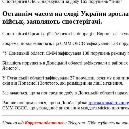
Спостерігачі ОБСЄ нарахували за добу 165 порушень "тиші"
Останнім часом на сході України зросл
військ, заявляють спостерігачі.
Спостерігачі Організації з безпеки і співпраці в Європі зафікс
Зокрема, повідомляється, що СММ ОБСЄ зафіксували 138 поруш
"У Донецькій області СММ зафіксувала 138 порушень режиму прип
Більшість порушень в Донецькій області зафіксували в районах 
Ясного".
У Луганській області зафіксували 27 порушень режиму припинен
схід від Попасної і Золотого, які розміщені на лінії зіткнення.
Зазначається, що за попередню добу в Донецькій області нарах
Раніше повідомлялося, що на Донбасі різко
зросла кількість по
СММ ОБСЄ, що ускладнює виконання мандата місією протягом 
Новини від
Корреспондент.net
в Telegram. Підписуйтесь на на