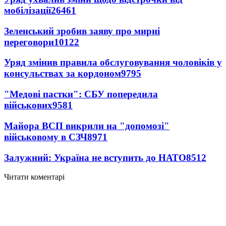
мобілізації
26461
Зеленський зробив заяву про мирні
переговори
10122
Уряд змінив правила обслуговування чоловіків у
консульствах за кордоном
9795
"Медові пастки": СБУ попередила
військових
9581
Майора ВСП викрили на "допомозі"
військовому в СЗЧ
8971
Залужний: Україна не вступить до НАТО
8512
Читати коментарі