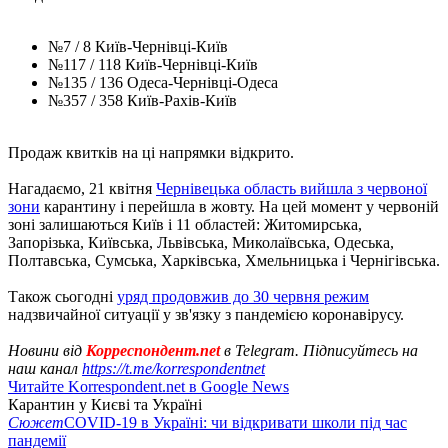
№7 / 8 Київ-Чернівці-Київ
№117 / 118 Київ-Чернівці-Київ
№135 / 136 Одеса-Чернівці-Одеса
№357 / 358 Київ-Рахів-Київ
Продаж квитків на ці напрямки відкрито.
Нагадаємо, 21 квітня
Чернівецька область вийшла з червоної
зони
карантину і перейшла в жовту. На цей момент у червоній
зоні залишаються Київ і 11 областей: Житомирська,
Запорізька, Київська, Львівська, Миколаївська, Одеська,
Полтавська, Сумська, Харківська, Хмельницька і Чернігівська.
Також сьогодні
уряд продовжив до 30 червня режим
надзвичайної ситуації у зв'язку з пандемією коронавірусу.
Новини від
Корреспондент.net
в Telegram. Підписуйтесь на
наш канал
https://t.me/korrespondentnet
Читайте Korrespondent.net в Google News
Карантин у Києві та Україні
Сюжет
COVID-19 в Україні: чи відкривати школи під час
пандемії