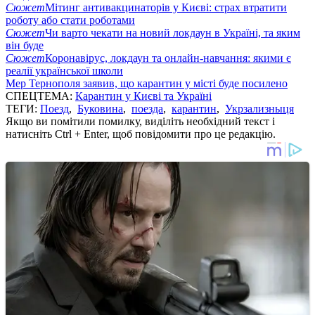
Сюжет
Мітинг антивакцинаторів у Києві: страх втратити
роботу або стати роботами
Сюжет
Чи варто чекати на новий локдаун в Україні, та яким
він буде
Сюжет
Коронавірус, локдаун та онлайн-навчання: якими є
реалії української школи
Мер Тернополя заявив, що карантин у місті буде посилено
СПЕЦТЕМА:
Карантин у Києві та Україні
ТЕГИ:
Поезд
,
Буковина
,
поезда
,
карантин
,
Укрзализныця
Якщо ви помітили помилку, виділіть необхідний текст і
натисніть Ctrl + Enter, щоб повідомити про це редакцію.