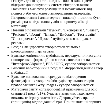
і світу» , для інтернет - видань - обов'язкове пряме
відкрите для пошукових систем гіперпосилання .
Посилання має бути розміщена в незалежності від
повного або часткового використання матеріалів.
Гіперпосилання ( для інтернет - видань) - повинна бути
розміщена в підзаголовку або в першому абзаці
матеріалу.
Новини з позначками "Думка", "Експертиза", "Заява",
"Регіони", "Гроші", "Влада", "Вибори", "Тест-драйв",
"Спецпроекти", "Промо" публікуються на правах
реклами.
Розділ Спецпроекти створюється спільно з
комерційними партнерами.
Будь яке копіювання, публікація, передрук, чи наступне
поширення інформації, що містить посилання на
"Інтерфакс-Україна", EPA / UPG, суворо забороняється.
Власник веб-сторінки в розділі Я-Корреспондент є автор
публікації.
Будь-яке копіювання, передрук та відтворення
фотографічних творів та/або аудіовізуальних творів
правовласника Getty Images - суворо забороняється.
Матеріали сайту korrespondent.net призначені для осіб
старше 21 року (21+). Участь в азартних іграх може
викликати ігрову залежність. Дотримуйтесь правил
(принципів) відповідальної гри. При виявленні перших