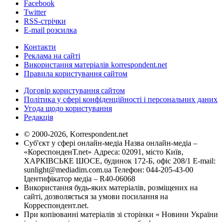
Facebook
Twitter
RSS-стрічки
E-mail розсилка
Контакти
Реклама на сайті
Використання матеріалів korrespondent.net
Правила користування сайтом
Договір користування сайтом
Політика у сфері конфіденційності і персональних даних
Угода щодо користування
Редакція
© 2000-2026, Korrespondent.net
Суб'єкт у сфері онлайн-медіа Назва онлайн-медіа –
«КореспонденТ.net» Адреса: 02091, місто Київ,
ХАРКІВСЬКЕ ШОСЕ, будинок 172-Б, офіс 208/1 E-mail:
sunlight@mediadim.com.ua
Телефон: 044-205-43-00
Ідентифікатор медіа – R40-06068
Використання будь-яких матеріалів, розміщених на
сайті, дозволяється за умови посилання на
Корреспондент.net.
При копіюванні матеріалів зі сторінки « Новини України