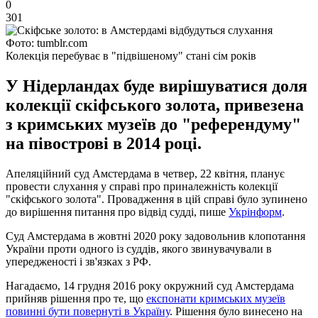
0
301
Фото: tumblr.com
Колекція перебуває в "підвішеному" стані сім років
У Нідерландах буде вирішуватися доля
колекції скіфського золота, привезена
з кримських музеїв до "референдуму"
на півострові в 2014 році.
Апеляційний суд Амстердама в четвер, 22 квітня, планує
провести слухання у справі про приналежність колекції
"скіфського золота". Провадження в цій справі було зупинено
до вирішення питання про відвід судді, пише
Укрінформ
.
Суд Амстердама в жовтні 2020 року задовольнив клопотання
України проти одного із суддів, якого звинувачували в
упередженості і зв'язках з РФ.
Нагадаємо, 14 грудня 2016 року окружний суд Амстердама
прийняв рішення про те, що
експонати кримських музеїв
повинні бути повернуті в Україну
. Рішення було винесено на