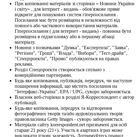
При копіюванні матеріалів зі сторінки « Новини України
і світу» , для інтернет - видань - обов'язкове пряме
відкрите для пошукових систем гіперпосилання .
Посилання має бути розміщена в незалежності від
повного або часткового використання матеріалів.
Гіперпосилання ( для інтернет - видань) - повинна бути
розміщена в підзаголовку або в першому абзаці
матеріалу.
Новини з позначками "Думка", "Експертиза", "Заява",
"Регіони", "Гроші", "Влада", "Вибори", "Тест-драйв",
"Спецпроекти", "Промо" публікуються на правах
реклами.
Розділ Спецпроекти створюється спільно з
комерційними партнерами.
Будь яке копіювання, публікація, передрук, чи наступне
поширення інформації, що містить посилання на
"Інтерфакс-Україна", EPA / UPG, суворо забороняється.
Власник веб-сторінки в розділі Я-Корреспондент є автор
публікації.
Будь-яке копіювання, передрук та відтворення
фотографічних творів та/або аудіовізуальних творів
правовласника Getty Images - суворо забороняється.
Матеріали сайту korrespondent.net призначені для осіб
старше 21 року (21+). Участь в азартних іграх може
викликати ігрову залежність. Дотримуйтесь правил