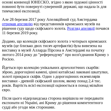
основі конвенції ЮНЕСКО, згідно з якою художні цінності
повинні бути повернуті суверенній державі, що надала їх для
тимчасової експозиції.
Але 28 березня 2017 року Апеляційний суд Амстердама
отримав апеляцію
від представників кримських музеїв на
рішення суду щодо скіфського золота.
Розгляд апеляції
почався
11 березня 2019 року.
Додамо, що колекція скіфського золота з чотирьох кримських
музеїв (це близько двох тисяч артефактів) була вивезена на
виставку в музей Алларда Пірсона в Амстердамі на початку
лютого 2014 року до "референдуму" про возз'єднання Криму з
Росією.
Йдеться про колекцію унікальних археологічних скарбів:
зброю, дорогоцінні камені, цінні китайські лаковані шкатулки,
золоті прикраси скіфів. Один з дорогоцінних екземплярів
виставки - древній скіфський шолом, якому понад 2,4 тис.
років. Вартість всієї експозиції оцінюється в понад мільйон
євро.
Після цього нідерландська сторона вирішила не передавати
експонати ні Україні, ані Криму до рішення компетентного
судді або угоди між сторонами.