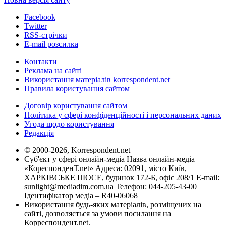
Facebook
Twitter
RSS-стрічки
E-mail розсилка
Контакти
Реклама на сайті
Використання матеріалів korrespondent.net
Правила користування сайтом
Договір користування сайтом
Політика у сфері конфіденційності і персональних даних
Угода щодо користування
Редакція
© 2000-2026, Korrespondent.net
Суб'єкт у сфері онлайн-медіа Назва онлайн-медіа –
«КореспонденТ.net» Адреса: 02091, місто Київ,
ХАРКІВСЬКЕ ШОСЕ, будинок 172-Б, офіс 208/1 E-mail:
sunlight@mediadim.com.ua
Телефон: 044-205-43-00
Ідентифікатор медіа – R40-06068
Використання будь-яких матеріалів, розміщених на
сайті, дозволяється за умови посилання на
Корреспондент.net.