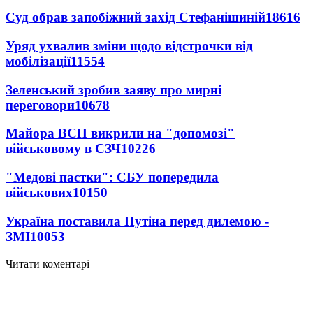
Суд обрав запобіжний захід Стефанішиній
18616
Уряд ухвалив зміни щодо відстрочки від
мобілізації
11554
Зеленський зробив заяву про мирні
переговори
10678
Майора ВСП викрили на "допомозі"
військовому в СЗЧ
10226
"Медові пастки": СБУ попередила
військових
10150
Україна поставила Путіна перед дилемою -
ЗМІ
10053
Читати коментарі