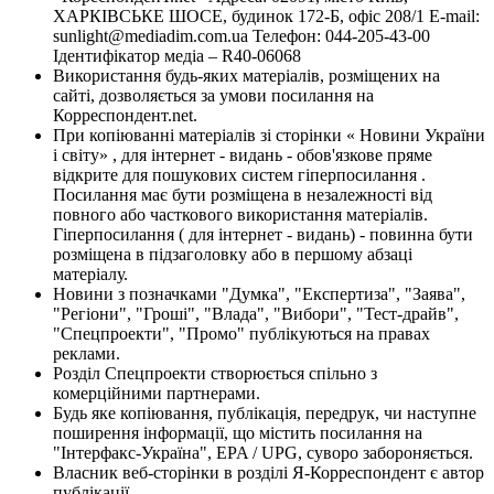
ХАРКІВСЬКЕ ШОСЕ, будинок 172-Б, офіс 208/1 E-mail:
sunlight@mediadim.com.ua
Телефон: 044-205-43-00
Ідентифікатор медіа – R40-06068
Використання будь-яких матеріалів, розміщених на
сайті, дозволяється за умови посилання на
Корреспондент.net.
При копіюванні матеріалів зі сторінки « Новини України
і світу» , для інтернет - видань - обов'язкове пряме
відкрите для пошукових систем гіперпосилання .
Посилання має бути розміщена в незалежності від
повного або часткового використання матеріалів.
Гіперпосилання ( для інтернет - видань) - повинна бути
розміщена в підзаголовку або в першому абзаці
матеріалу.
Новини з позначками "Думка", "Експертиза", "Заява",
"Регіони", "Гроші", "Влада", "Вибори", "Тест-драйв",
"Спецпроекти", "Промо" публікуються на правах
реклами.
Розділ Спецпроекти створюється спільно з
комерційними партнерами.
Будь яке копіювання, публікація, передрук, чи наступне
поширення інформації, що містить посилання на
"Інтерфакс-Україна", EPA / UPG, суворо забороняється.
Власник веб-сторінки в розділі Я-Корреспондент є автор
публікації.