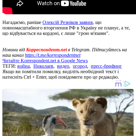
Нагадаємо, раніше
Олексій Резніков заявив
, що
повномасштабного вторгнення РФ в Україну не планує, а те,
що відбувається на кордоні, є лише "грою м'язами".
Новини від
Корреспондент.net
в Telegram. Підписуйтесь на
наш канал
https://t.me/korrespondentnet
Читайте Korrespondent.net в Google News
ТЕГИ:
война
,
Николаев
,
видео
,
огород
,
пресс-брифинг
Якщо ви помітили помилку, виділіть необхідний текст і
натисніть Ctrl + Enter, щоб повідомити про це редакцію.