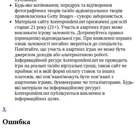
Будь-яке копіювання, передрук та відтворення
фотографічних творів та/або аудіовізуальних творів
правовласника Getty Images - суворо забороняється.
Матеріали сайту korrespondent.net призначені для осіб
старше 21 року (21+). Участь в азартних іграх може
викликати ігрову залежність. Дотримуйтесь правил
(принципів) відповідальної гри. При виявленні перших
ознак залежності негайно зверніться до спеціаліста.
Пам'ятайте, що участь в азартних іграх не може бути
джерелом доходів або альтернативою роботі.
Інформаційний ресурс korrespondent.net не проводить
ігри на реальні та/або віртуальні гроші, також сайт не
приймає ні в якій формі оплату ставок та інших
платежів, які пов’язані/можуть бути пов’язані з
азартними іграми, букмекерами чи тоталізаторами. Будь-
які матеріали на інформаційному ресурсі
korrespondent.net публікуються виключно в
інформаційних цілях.
X
Ошибка