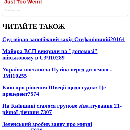
ЧИТАЙТЕ ТАКОЖ
Суд обрав запобіжний захід Стефанішиній
20164
Майора ВСП викрили на "допомозі"
військовому в СЗЧ
10289
Україна поставила Путіна перед дилемою -
ЗМІ
10255
Київ про рішення Швеції щодо судна: Це
прецедент
7574
На Київщині сталося групове зґвалтування 21-
річної дівчини
7307
Зеленський зробив заяву про мирні