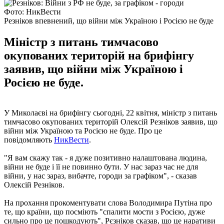
Фото: НикВести
Резніков впевнений, що війни між Україною і Росією не буде
Міністр з питань тимчасово
окупованих територій на брифінгу
заявив, що війни між Україною і
Росією не буде.
У Миколаєві на брифінгу сьогодні, 22 квітня, міністр з питань
тимчасово окупованих територій Олексій Резніков заявив, що
війни між Україною та Росією не буде. Про це
повідомляють
НикВести
.
"Я вам скажу так - я дуже позитивно налаштована людина,
війни не буде і її не повинно бути. У нас зараз час не для
війни, у нас зараз, вибачте, городи за графіком", - сказав
Олексій Резніков.
На прохання прокоментувати слова Володимира Путіна про
те, що країни, що посміють "спалити мости з Росією, дуже
сильно про це пошкодують", Рєзніков сказав, що це наративи