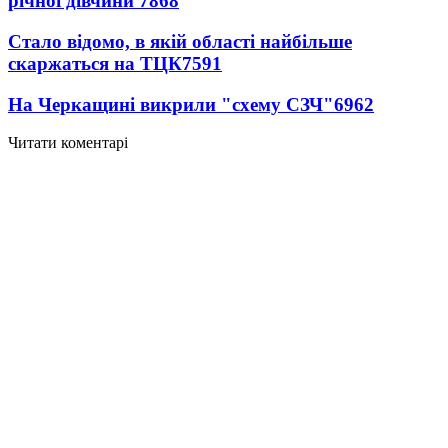
річної дівчини
7868
Стало відомо, в якій області найбільше
скаржаться на ТЦК
7591
На Черкащині викрили "схему СЗЧ"
6962
Читати коментарі