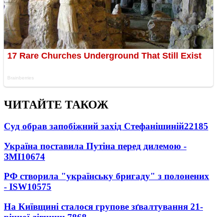
ЧИТАЙТЕ ТАКОЖ
Суд обрав запобіжний захід Стефанішиній
22185
Україна поставила Путіна перед дилемою -
ЗМІ
10674
РФ створила "українську бригаду" з полонених
- ISW
10575
На Київщині сталося групове зґвалтування 21-