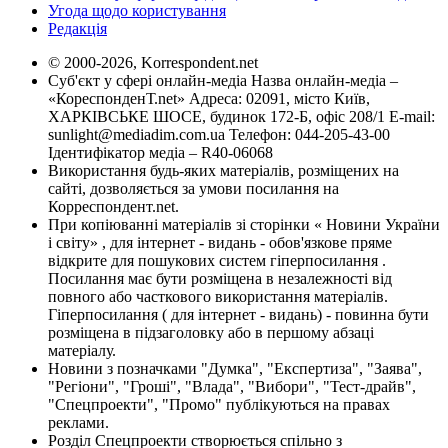
Угода щодо користування
Редакція
© 2000-2026, Korrespondent.net
Суб'єкт у сфері онлайн-медіа Назва онлайн-медіа –
«КореспонденТ.net» Адреса: 02091, місто Київ,
ХАРКІВСЬКЕ ШОСЕ, будинок 172-Б, офіс 208/1 E-mail:
sunlight@mediadim.com.ua
Телефон: 044-205-43-00
Ідентифікатор медіа – R40-06068
Використання будь-яких матеріалів, розміщених на
сайті, дозволяється за умови посилання на
Корреспондент.net.
При копіюванні матеріалів зі сторінки « Новини України
і світу» , для інтернет - видань - обов'язкове пряме
відкрите для пошукових систем гіперпосилання .
Посилання має бути розміщена в незалежності від
повного або часткового використання матеріалів.
Гіперпосилання ( для інтернет - видань) - повинна бути
розміщена в підзаголовку або в першому абзаці
матеріалу.
Новини з позначками "Думка", "Експертиза", "Заява",
"Регіони", "Гроші", "Влада", "Вибори", "Тест-драйв",
"Спецпроекти", "Промо" публікуються на правах
реклами.
Розділ Спецпроекти створюється спільно з