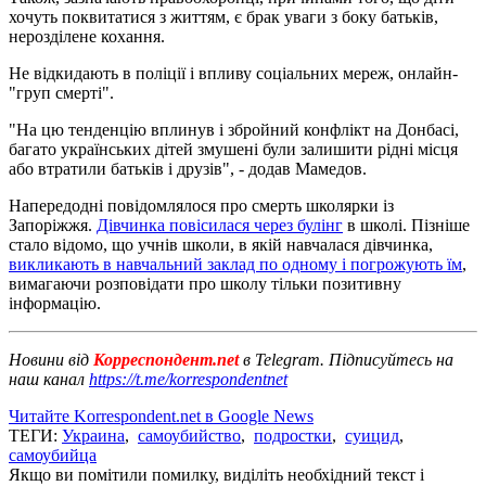
хочуть поквитатися з життям, є брак уваги з боку батьків,
нерозділене кохання.
Не відкидають в поліції і впливу соціальних мереж, онлайн-
"груп смерті".
"На цю тенденцію вплинув і збройний конфлікт на Донбасі,
багато українських дітей змушені були залишити рідні місця
або втратили батьків і друзів", - додав Мамедов.
Напередодні повідомлялося про смерть школярки із
Запоріжжя.
Дівчинка повісилася через булінг
в школі. Пізніше
стало відомо, що учнів школи, в якій навчалася дівчинка,
викликають в навчальний заклад по одному і погрожують їм
,
вимагаючи розповідати про школу тільки позитивну
інформацію.
Новини від
Корреспондент.net
в Telegram. Підписуйтесь на
наш канал
https://t.me/korrespondentnet
Читайте Korrespondent.net в Google News
ТЕГИ:
Украина
,
самоубийство
,
подростки
,
суицид
,
самоубийца
Якщо ви помітили помилку, виділіть необхідний текст і