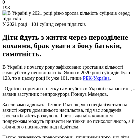
0
198
У 2021 році - 101 суїцид серед підлітків
Діти йдуть з життя через нерозділене
кохання, брак уваги з боку батьків,
самотність.
В Україні з початку року зафіксовано зростання кількості
самогубств у неповнолітніх. Якщо в 2020 році суїцидів було
123, то в цьому році їх уже 101, пише
РБК-Україна
.
"Однією з причин сплеску самогубств в Україні є карантин", -
заявив заступник генпрокурора Гюндуз Мамедов.
За словами адвоката Тетяни Гнатюк, яка спеціалізується на
захисті жертв домашнього насильства, під час локдаунів
зросла кількість розлучень. І розгляди між колишнім
подружжям можуть привести не тільки до психологічного, а й
фізичного насильства над підлітком.
Також, зазначають правоохоронці, причинами того, що діти