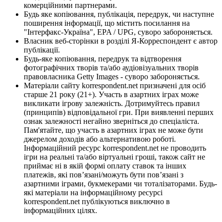
комерційними партнерами.
Будь яке копіювання, публікація, передрук, чи наступне
поширення інформації, що містить посилання на
"Інтерфакс-Україна", EPA / UPG, суворо забороняється.
Власник веб-сторінки в розділі Я-Корреспондент є автор
публікації.
Будь-яке копіювання, передрук та відтворення
фотографічних творів та/або аудіовізуальних творів
правовласника Getty Images - суворо забороняється.
Матеріали сайту korrespondent.net призначені для осіб
старше 21 року (21+). Участь в азартних іграх може
викликати ігрову залежність. Дотримуйтесь правил
(принципів) відповідальної гри. При виявленні перших
ознак залежності негайно зверніться до спеціаліста.
Пам'ятайте, що участь в азартних іграх не може бути
джерелом доходів або альтернативою роботі.
Інформаційний ресурс korrespondent.net не проводить
ігри на реальні та/або віртуальні гроші, також сайт не
приймає ні в якій формі оплату ставок та інших
платежів, які пов’язані/можуть бути пов’язані з
азартними іграми, букмекерами чи тоталізаторами. Будь-
які матеріали на інформаційному ресурсі
korrespondent.net публікуються виключно в
інформаційних цілях.