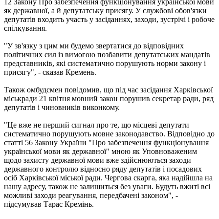
12 Закону Про забезпечення функціонування української мови
як державної, а й депутатську присягу. У службові обов'язки
депутатів входить участь у засіданнях, заходи, зустрічі і робоче
спілкування.
"У зв'язку з цим ми будемо звертатися до відповідних
політичних сил із вимогою позбавити депутатських мандатів
представників, які систематично порушують норми закону і
присягу", - сказав Кремень.
Також омбудсмен повідомив, що під час засідання Харківської
міськради 21 квітня мовний закон порушив секретар ради, ряд
депутатів і чиновників виконкому.
"Це вже не перший сигнал про те, що місцеві депутати
систематично порушують мовне законодавство. Відповідно до
статті 56 Закону України "Про забезпечення функціонування
української мови як державної" мною як Уповноваженим
щодо захисту державної мови вже здійснюються заходи
державного контролю відносно ряду депутатів і посадових
осіб Харківської міської ради. Чергова скарга, яка надійшла на
нашу адресу, також не залишиться без уваги. Будуть вжиті всі
можливі заходи реагування, передбачені законом", -
підсумував Тарас Кремінь.