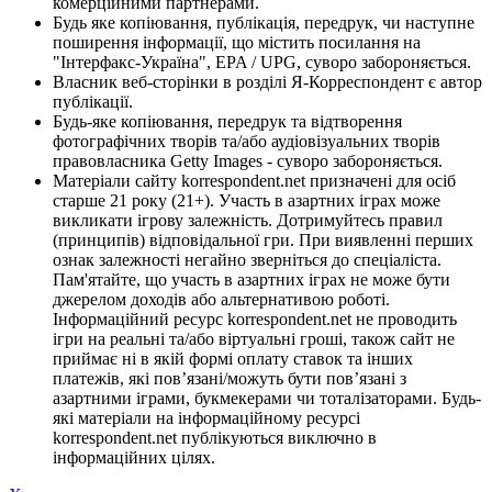
комерційними партнерами.
Будь яке копіювання, публікація, передрук, чи наступне
поширення інформації, що містить посилання на
"Інтерфакс-Україна", EPA / UPG, суворо забороняється.
Власник веб-сторінки в розділі Я-Корреспондент є автор
публікації.
Будь-яке копіювання, передрук та відтворення
фотографічних творів та/або аудіовізуальних творів
правовласника Getty Images - суворо забороняється.
Матеріали сайту korrespondent.net призначені для осіб
старше 21 року (21+). Участь в азартних іграх може
викликати ігрову залежність. Дотримуйтесь правил
(принципів) відповідальної гри. При виявленні перших
ознак залежності негайно зверніться до спеціаліста.
Пам'ятайте, що участь в азартних іграх не може бути
джерелом доходів або альтернативою роботі.
Інформаційний ресурс korrespondent.net не проводить
ігри на реальні та/або віртуальні гроші, також сайт не
приймає ні в якій формі оплату ставок та інших
платежів, які пов’язані/можуть бути пов’язані з
азартними іграми, букмекерами чи тоталізаторами. Будь-
які матеріали на інформаційному ресурсі
korrespondent.net публікуються виключно в
інформаційних цілях.