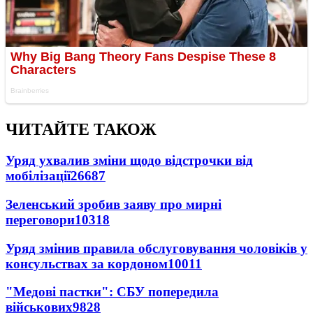
ЧИТАЙТЕ ТАКОЖ
Уряд ухвалив зміни щодо відстрочки від
мобілізації
26687
Зеленський зробив заяву про мирні
переговори
10318
Уряд змінив правила обслуговування чоловіків у
консульствах за кордоном
10011
"Медові пастки": СБУ попередила
військових
9828