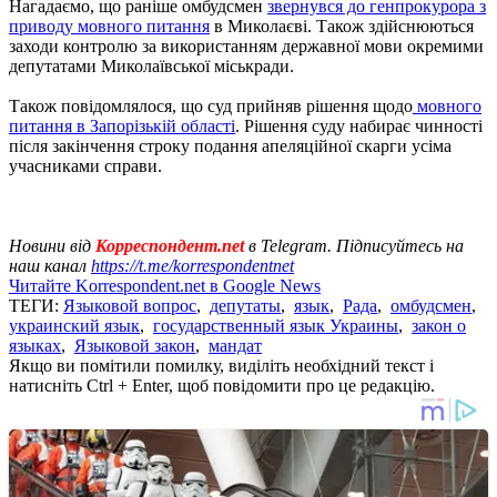
Нагадаємо, що раніше омбудсмен
звернувся до генпрокурора з
приводу мовного питання
в Миколаєві. Також здійснюються
заходи контролю за використанням державної мови окремими
депутатами Миколаївської міськради.
Також повідомлялося, що суд прийняв рішення щодо
мовного
питання в Запорізькій області
. Рішення суду набирає чинності
після закінчення строку подання апеляційної скарги усіма
учасниками справи.
Новини від
Корреспондент.net
в Telegram. Підписуйтесь на
наш канал
https://t.me/korrespondentnet
Читайте Korrespondent.net в Google News
ТЕГИ:
Языковой вопрос
,
депутаты
,
язык
,
Рада
,
омбудсмен
,
украинский язык
,
государственный язык Украины
,
закон о
языках
,
Языковой закон
,
мандат
Якщо ви помітили помилку, виділіть необхідний текст і
натисніть Ctrl + Enter, щоб повідомити про це редакцію.