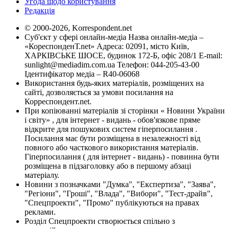
Угода щодо користування
Редакція
© 2000-2026, Korrespondent.net
Суб'єкт у сфері онлайн-медіа Назва онлайн-медіа –
«КореспонденТ.net» Адреса: 02091, місто Київ,
ХАРКІВСЬКЕ ШОСЕ, будинок 172-Б, офіс 208/1 E-mail:
sunlight@mediadim.com.ua
Телефон: 044-205-43-00
Ідентифікатор медіа – R40-06068
Використання будь-яких матеріалів, розміщених на
сайті, дозволяється за умови посилання на
Корреспондент.net.
При копіюванні матеріалів зі сторінки « Новини України
і світу» , для інтернет - видань - обов'язкове пряме
відкрите для пошукових систем гіперпосилання .
Посилання має бути розміщена в незалежності від
повного або часткового використання матеріалів.
Гіперпосилання ( для інтернет - видань) - повинна бути
розміщена в підзаголовку або в першому абзаці
матеріалу.
Новини з позначками "Думка", "Експертиза", "Заява",
"Регіони", "Гроші", "Влада", "Вибори", "Тест-драйв",
"Спецпроекти", "Промо" публікуються на правах
реклами.
Розділ Спецпроекти створюється спільно з