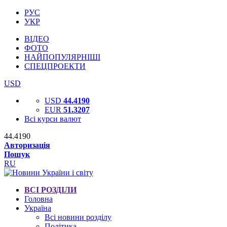
РУС
УКР
ВІДЕО
ФОТО
НАЙПОПУЛЯРНІШІ
СПЕЦПРОЕКТИ
USD
USD
44.4190
EUR
51.3207
Всі курси валют
44.4190
Авторизація
Пошук
RU
ВСІ РОЗДІЛИ
Головна
Україна
Всі новини розділу
Політика