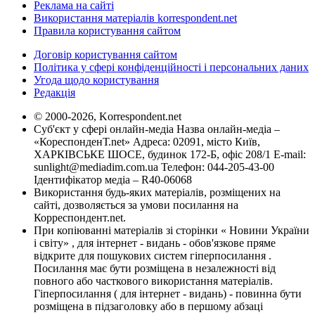
Реклама на сайті
Використання матеріалів korrespondent.net
Правила користування сайтом
Договір користування сайтом
Політика у сфері конфіденційності і персональних даних
Угода щодо користування
Редакція
© 2000-2026, Korrespondent.net
Суб'єкт у сфері онлайн-медіа Назва онлайн-медіа –
«КореспонденТ.net» Адреса: 02091, місто Київ,
ХАРКІВСЬКЕ ШОСЕ, будинок 172-Б, офіс 208/1 E-mail:
sunlight@mediadim.com.ua
Телефон: 044-205-43-00
Ідентифікатор медіа – R40-06068
Використання будь-яких матеріалів, розміщених на
сайті, дозволяється за умови посилання на
Корреспондент.net.
При копіюванні матеріалів зі сторінки « Новини України
і світу» , для інтернет - видань - обов'язкове пряме
відкрите для пошукових систем гіперпосилання .
Посилання має бути розміщена в незалежності від
повного або часткового використання матеріалів.
Гіперпосилання ( для інтернет - видань) - повинна бути
розміщена в підзаголовку або в першому абзаці