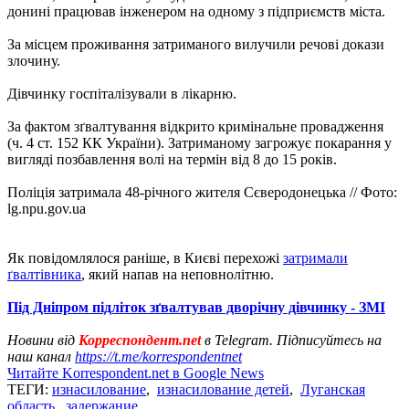
донині працював інженером на одному з підприємств міста.
За місцем проживання затриманого вилучили речові докази
злочину.
Дівчинку госпіталізували в лікарню.
За фактом зґвалтування відкрито кримінальне провадження
(ч. 4 ст. 152 КК України). Затриманому загрожує покарання у
вигляді позбавлення волі на термін від 8 до 15 років.
Поліція затримала 48-річного жителя Сєверодонецька // Фото:
lg.npu.gov.ua
Як повідомлялося раніше, в Києві перехожі
затримали
ґвалтівника
, який напав на неповнолітню.
Під Дніпром підліток зґвалтував дворічну дівчинку - ЗМІ
Новини від
Корреспондент.net
в Telegram. Підписуйтесь на
наш канал
https://t.me/korrespondentnet
Читайте Korrespondent.net в Google News
ТЕГИ:
изнасилование
,
изнасилование детей
,
Луганская
область
,
задержание