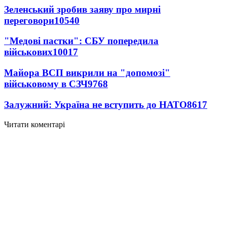
Зеленський зробив заяву про мирні
переговори
10540
"Медові пастки": СБУ попередила
військових
10017
Майора ВСП викрили на "допомозі"
військовому в СЗЧ
9768
Залужний: Україна не вступить до НАТО
8617
Читати коментарі