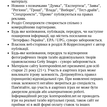
матеріалу.
Новини з позначками "Думка", "Експертиза", "Заява",
"Регіони", "Гроші", "Влада", "Вибори", "Тест-драйв",
"Спецпроекти", "Промо" публікуються на правах
реклами.
Розділ Спецпроекти створюється спільно з
комерційними партнерами.
Будь яке копіювання, публікація, передрук, чи наступне
поширення інформації, що містить посилання на
"Інтерфакс-Україна", EPA / UPG, суворо забороняється.
Власник веб-сторінки в розділі Я-Корреспондент є автор
публікації.
Будь-яке копіювання, передрук та відтворення
фотографічних творів та/або аудіовізуальних творів
правовласника Getty Images - суворо забороняється.
Матеріали сайту korrespondent.net призначені для осіб
старше 21 року (21+). Участь в азартних іграх може
викликати ігрову залежність. Дотримуйтесь правил
(принципів) відповідальної гри. При виявленні перших
ознак залежності негайно зверніться до спеціаліста.
Пам'ятайте, що участь в азартних іграх не може бути
джерелом доходів або альтернативою роботі.
Інформаційний ресурс korrespondent.net не проводить
ігри на реальні та/або віртуальні гроші, також сайт не
приймає ні в якій формі оплату ставок та інших