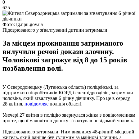
0
625
Фото: lg.npu.gov.ua
Підозрюваного у зґвалтуванні дитини затримали
За місцем проживання затриманого
вилучили речові докази злочину.
Чоловікові загрожує від 8 до 15 років
позбавлення волі.
У Сєверодонецьку (Луганська область) поліцейські, за
підтримки співробітників КОРД і спецпідрозділів, затримали
чоловіка, який зґвалтував 6-річну дівчинку. Про це в середу,
28 квітня,
повідомляє
поліція області.
Увечері 27 квітня в поліцію звернулася жінка з повідомленням
про те, що її малолітню доньку зґвалтував невідомий чоловік.
Підозрюваного затримали. Ним виявився 48-річний місцевий
житель, який раніше був судимим за майнові злочини, а