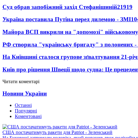
Суд обрав запобіжний захід Стефанішиній
21919
Україна поставила Путіна перед дилемою - ЗМІ
10
Майора ВСП викрили на "допомозі" військовому
РФ створила "українську бригаду" з полонених -
На Київщині сталося групове зґвалтування 21-річ
Київ про рішення Швеції щодо судна: Це прецеден
Читати коментарі
Новини України
Останні
Популярні
Коментовані
США постачатимуть ракети для Patriot - Зеленський
На Буковині затримали чоловіка, який поранив двох поліцейсь