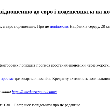
відношенню до євро і подешевшала на ко
є, а євро подешевшає. Про це
повідомляє
Нацбанк в середу, 28 кв
Центробанк погіршив прогноз зростання економіки через жорстк
 зростає
три квартали поспіль. Кредитну активність позичальни
.
ш канал
https://t.me/korrespondentnet
ь Ctrl + Enter, щоб повідомити про це редакцію.