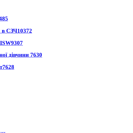
485
 в СЗЧ
10372
 ISW
9307
ної дівчини
7630
т
7628
ких