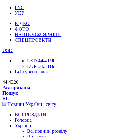
РУС
УКР
ВІДЕО
ФОТО
НАЙПОПУЛЯРНІШІ
СПЕЦПРОЕКТИ
USD
USD
44.4320
EUR
51.3316
Всі курси валют
44.4320
Авторизація
Пошук
RU
ВСІ РОЗДІЛИ
Головна
Україна
Всі новини розділу
Політика