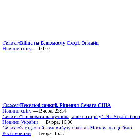
Сюжет
Війна на Близькому Сході. Онлайн
Новини світу
— 00:07
Сюжет
Пекельні санкції. Рішення Сената США
Новини світу
— Вчора, 23:14
Сюжет
"Полювати на лучника, а не на стрілу". Як Україні бор
Новини України
— Вчора, 16:36
Сюжет
Загадковий звук вибуху налякав Москву: що це було
Росія новини
— Вчора, 15:27