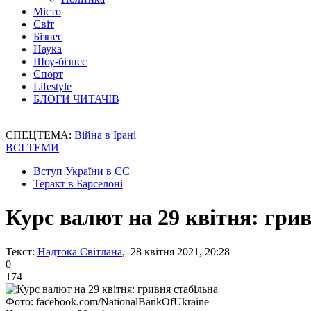
Місто
Світ
Бізнес
Наука
Шоу-бізнес
Спорт
Lifestyle
БЛОГИ ЧИТАЧІВ
СПЕЦТЕМА:
Війна в Ірані
ВСІ ТЕМИ
Вступ України в ЄС
Теракт в Барселоні
Курс валют на 29 квітня: гри
Текст:
Надтока Світлана
, 28 квітня 2021, 20:28
0
174
Фото: facebook.com/NationalBankOfUkraine