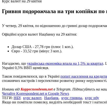
Курс валют на 29 квітня
Гривня подорожчала на три копійки по 
У четвер, 29 квітня, по відношенню до гривні долар подорожча
Офіційні курси валют Нацбанку на 29 квітня:
Долар США - 27,78 грн (плюс 1 коп.).
Євро - 33,52 грн (мінус 3 коп.).
Нагадаємо, що
українська економіка впала на 1,5% за квартал
. 
Україні 0,5% ВВП щомісяця.
Також повідомлялося, що в Україні
попит населення на кредити
споживчих настроїв і перспективи розвитку ринку нерухомості
Новини від
Корреспондент.net
в Telegram. Підписуйтесь на на
Читайте Korrespondent.net в Google News
ТЕГИ:
НБУ
,
курс валют
,
Нацбанк
,
курс гривны
,
курс нбу
Якщо ви помітили помилку, виділіть необхідний текст і натисніт