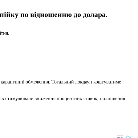
пійку по відношенню до долара.
ітня.
і карантинні обмеження. Тотальний локдаун коштуватиме
ків стимулювали зниження процентних ставок, поліпшення