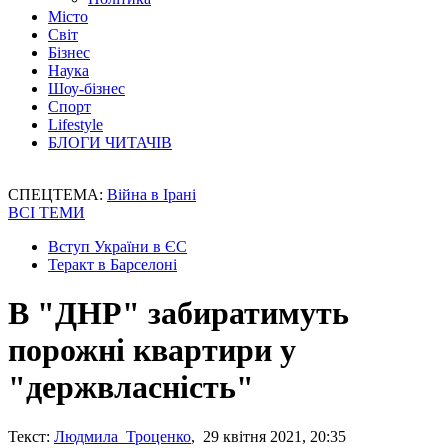
Місто
Світ
Бізнес
Наука
Шоу-бізнес
Спорт
Lifestyle
БЛОГИ ЧИТАЧІВ
СПЕЦТЕМА:
Війна в Ірані
ВСІ ТЕМИ
Вступ України в ЄС
Теракт в Барселоні
В "ДНР" забиратимуть
порожні квартири у
"держвласність"
Текст:
Людмила Троценко
, 29 квітня 2021, 20:35