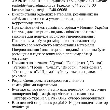
ХАРКІВСЬКЕ ШОСЕ, будинок 172-Б, офіс 208/1 E-mail:
sunlight@mediadim.com.ua
Телефон: 044-205-43-00
Ідентифікатор медіа – R40-06068
Використання будь-яких матеріалів, розміщених на
сайті, дозволяється за умови посилання на
Корреспондент.net.
При копіюванні матеріалів зі сторінки « Новини України
і світу» , для інтернет - видань - обов'язкове пряме
відкрите для пошукових систем гіперпосилання .
Посилання має бути розміщена в незалежності від
повного або часткового використання матеріалів.
Гіперпосилання ( для інтернет - видань) - повинна бути
розміщена в підзаголовку або в першому абзаці
матеріалу.
Новини з позначками "Думка", "Експертиза", "Заява",
"Регіони", "Гроші", "Влада", "Вибори", "Тест-драйв",
"Спецпроекти", "Промо" публікуються на правах
реклами.
Розділ Спецпроекти створюється спільно з
комерційними партнерами.
Будь яке копіювання, публікація, передрук, чи наступне
поширення інформації, що містить посилання на
"Інтерфакс-Україна", EPA / UPG, суворо забороняється.
Власник веб-сторінки в розділі Я-Корреспондент є автор
публікації.