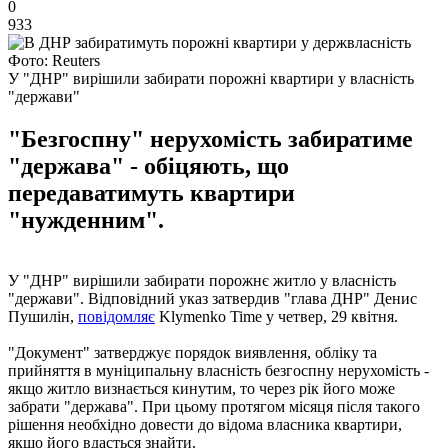
0
933
Фото: Reuters
У "ДНР" вирішили забирати порожні квартири у власність
"держави"
"Безгоспну" нерухомість забиратиме
"держава" - обіцяють, що
передаватимуть квартири
"нужденним".
У "ДНР" вирішили забирати порожнє житло у власність
"держави". Відповідний указ затвердив "глава ДНР" Денис
Пушилін,
повідомляє
Klymenko Time у четвер, 29 квітня.
"Документ" затверджує порядок виявлення, обліку та
прийняття в муніципальну власність безгоспну нерухомість -
якщо житло визнається кинутим, то через рік його може
забрати "держава". При цьому протягом місяця після такого
рішення необхідно довести до відома власника квартири,
якщо його вдасться знайти.