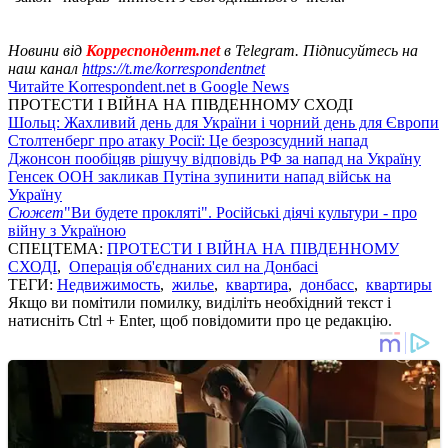
Новини від
Корреспондент.net
в Telegram. Підписуйтесь на
наш канал
https://t.me/korrespondentnet
Читайте Korrespondent.net в Google News
ПРОТЕСТИ І ВІЙНА НА ПІВДЕННОМУ СХОДІ
Шольц: Жахливий день для України і чорний день для Європи
Столтенберг про атаку Росії: Це безрозсудний напад
Джонсон пообіцяв рішучу відповідь РФ за напад на Україну
Генсек ООН закликав Путіна зупинити напад військ на
Україну
Сюжет
"Ви будете прокляті". Російські діячі культури - про
війну з Україною
СПЕЦТЕМА:
ПРОТЕСТИ І ВІЙНА НА ПІВДЕННОМУ
СХОДІ
,
Операція об'єднаних сил на Донбасі
ТЕГИ:
Недвижимость
,
жилье
,
квартира
,
донбасс
,
квартиры
Якщо ви помітили помилку, виділіть необхідний текст і
натисніть Ctrl + Enter, щоб повідомити про це редакцію.