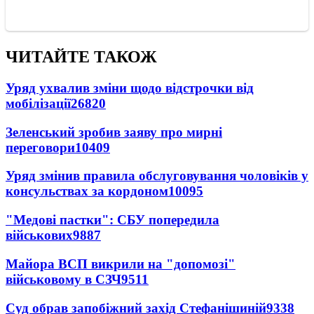
ЧИТАЙТЕ ТАКОЖ
Уряд ухвалив зміни щодо відстрочки від
мобілізації
26820
Зеленський зробив заяву про мирні
переговори
10409
Уряд змінив правила обслуговування чоловіків у
консульствах за кордоном
10095
"Медові пастки": СБУ попередила
військових
9887
Майора ВСП викрили на "допомозі"
військовому в СЗЧ
9511
Суд обрав запобіжний захід Стефанішиній
9338