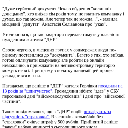
"Дуже серйозний документ. Чекаю обурення "колишніх
донецьких", хто виїхав сім років тому, не платить комуналку і
думає, що так можна. Але тепер так не можна...", - заявила
місцевий "депутат" Анастасія Селіванова про "указ".
Уточнюється, що такі квартири передаватимуть у власність
нужденним жителям "ДНР".
Своєю чергою, в місцевих групах у соцмережах люди по-
різному поставилися до "документа". Багато з тих, хто виїхав,
готові оплачувати комуналку, але робити це онлайн
неможливо, а приїжджати на непідконтрольну територію
можуть не всі. При цьому з початку пандемії цей процес
ускладнився в рази.
Нагадаємо, що раніше в "ДНР" жителя Горлівки
посадили на
13 років за "шпигунство".
Громадянин нібито "здав" у СБУ
персональні дані "військовослужбовців" і дані про "військової
частини".
Також повідомлялося, що в "ДНР" водіїв
штрафують за
відсутність "страховки".
Власників автомобілів без
"страховки" очікує штраф у 500 рублів. Прийнятий раніше
"закон" набрав чинності з сьогоднішнього числа.