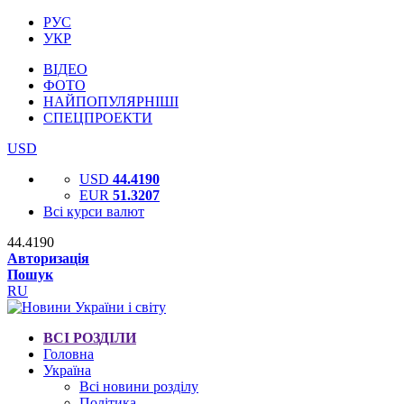
РУС
УКР
ВІДЕО
ФОТО
НАЙПОПУЛЯРНІШІ
СПЕЦПРОЕКТИ
USD
USD
44.4190
EUR
51.3207
Всі курси валют
44.4190
Авторизація
Пошук
RU
ВСІ РОЗДІЛИ
Головна
Україна
Всі новини розділу
Політика