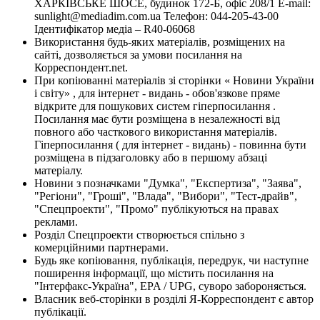
ХАРКІВСЬКЕ ШОСЕ, будинок 172-Б, офіс 208/1 E-mail:
sunlight@mediadim.com.ua
Телефон: 044-205-43-00
Ідентифікатор медіа – R40-06068
Використання будь-яких матеріалів, розміщених на
сайті, дозволяється за умови посилання на
Корреспондент.net.
При копіюванні матеріалів зі сторінки « Новини України
і світу» , для інтернет - видань - обов'язкове пряме
відкрите для пошукових систем гіперпосилання .
Посилання має бути розміщена в незалежності від
повного або часткового використання матеріалів.
Гіперпосилання ( для інтернет - видань) - повинна бути
розміщена в підзаголовку або в першому абзаці
матеріалу.
Новини з позначками "Думка", "Експертиза", "Заява",
"Регіони", "Гроші", "Влада", "Вибори", "Тест-драйв",
"Спецпроекти", "Промо" публікуються на правах
реклами.
Розділ Спецпроекти створюється спільно з
комерційними партнерами.
Будь яке копіювання, публікація, передрук, чи наступне
поширення інформації, що містить посилання на
"Інтерфакс-Україна", EPA / UPG, суворо забороняється.
Власник веб-сторінки в розділі Я-Корреспондент є автор
публікації.