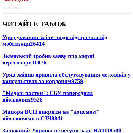
ЧИТАЙТЕ ТАКОЖ
Уряд ухвалив зміни щодо відстрочки від
мобілізації
26414
Зеленський зробив заяву про мирні
переговори
10076
Уряд змінив правила обслуговування чоловіків у
консульствах за кордоном
9759
"Медові пастки": СБУ попередила
військових
9528
Майора ВСП викрили на "допомозі"
військовому в СЗЧ
8841
Залужний: Україна не вступить до НАТО
8500