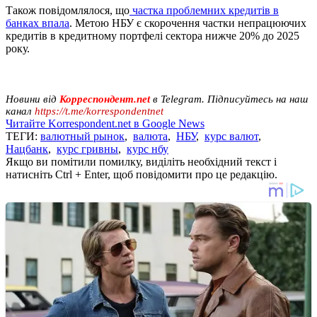
Також повідомлялося, що
частка проблемних кредитів в
банках впала
. Метою НБУ є скорочення частки непрацюючих
кредитів в кредитному портфелі сектора нижче 20% до 2025
року.
Новини від
Корреспондент.net
в Telegram. Підписуйтесь на наш
канал
https://t.me/korrespondentnet
Читайте Korrespondent.net в Google News
ТЕГИ:
валютный рынок
,
валюта
,
НБУ
,
курс валют
,
Нацбанк
,
курс гривны
,
курс нбу
Якщо ви помітили помилку, виділіть необхідний текст і
натисніть Ctrl + Enter, щоб повідомити про це редакцію.