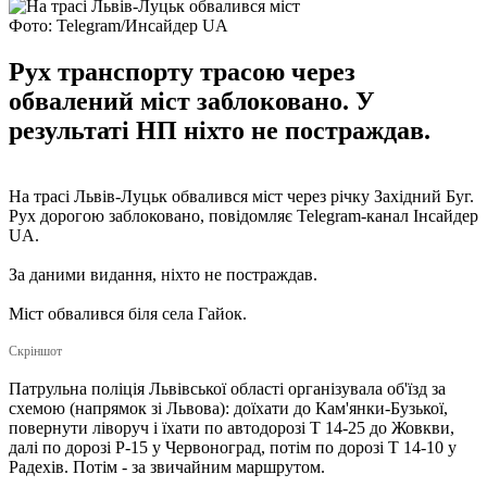
Фото: Telegram/Инсайдер UA
Рух транспорту трасою через
обвалений міст заблоковано. У
результаті НП ніхто не постраждав.
На трасі Львів-Луцьк обвалився міст через річку Західний Буг.
Рух дорогою заблоковано, повідомляє Telegram-канал Інсайдер
UA.
За даними видання, ніхто не постраждав.
Міст обвалився біля села Гайок.
Скріншот
Патрульна поліція Львівської області організувала об'їзд за
схемою (напрямок зі Львова): доїхати до Кам'янки-Бузької,
повернути ліворуч і їхати по автодорозі Т 14-25 до Жовкви,
далі по дорозі Р-15 у Червоноград, потім по дорозі Т 14-10 у
Радехів. Потім - за звичайним маршрутом.