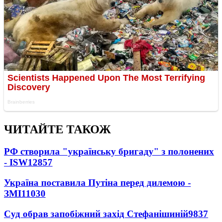
ЧИТАЙТЕ ТАКОЖ
РФ створила "українську бригаду" з полонених
- ISW
12857
Україна поставила Путіна перед дилемою -
ЗМІ
11030
Суд обрав запобіжний захід Стефанішиній
9837