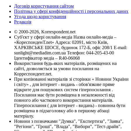
Договір користування сайтом
Політика у сфері конфіденційності і персональних даних
Угода щодо користування
Редакція
© 2000-2026, Korrespondent.net
Суб'єкт у сфері онлайн-медіа Назва онлайн-медіа –
«КореспонденТ.net» Адреса: 02091, місто Київ,
ХАРКІВСЬКЕ ШОСЕ, будинок 172-Б, офіс 208/1 E-mail:
sunlight@mediadim.com.ua
Телефон: 044-205-43-00
Ідентифікатор медіа – R40-06068
Використання будь-яких матеріалів, розміщених на
сайті, дозволяється за умови посилання на
Корреспондент.net.
При копіюванні матеріалів зі сторінки « Новини України
і світу» , для інтернет - видань - обов'язкове пряме
відкрите для пошукових систем гіперпосилання .
Посилання має бути розміщена в незалежності від
повного або часткового використання матеріалів.
Гіперпосилання ( для інтернет - видань) - повинна бути
розміщена в підзаголовку або в першому абзаці
матеріалу.
Новини з позначками "Думка", "Експертиза", "Заява",
"Регіони", "Гроші", "Влада", "Вибори", "Тест-драйв",