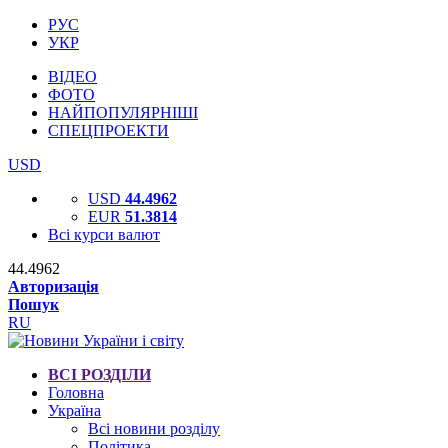
РУС
УКР
ВІДЕО
ФОТО
НАЙПОПУЛЯРНІШІ
СПЕЦПРОЕКТИ
USD
USD
44.4962
EUR
51.3814
Всі курси валют
44.4962
Авторизація
Пошук
RU
ВСІ РОЗДІЛИ
Головна
Україна
Всі новини розділу
Політика