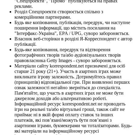
"Спецпроекти", "Промо" публікуються на правах
реклами.
Розділ Спецпроекти створюється спільно з
комерційними партнерами.
Будь яке копіювання, публікація, передрук, чи наступне
поширення інформації, що містить посилання на
"Інтерфакс-Україна", EPA / UPG, суворо забороняється.
Власник веб-сторінки в розділі Я-Корреспондент є автор
публікації.
Будь-яке копіювання, передрук та відтворення
фотографічних творів та/або аудіовізуальних творів
правовласника Getty Images - суворо забороняється.
Матеріали сайту korrespondent.net призначені для осіб
старше 21 року (21+). Участь в азартних іграх може
викликати ігрову залежність. Дотримуйтесь правил
(принципів) відповідальної гри. При виявленні перших
ознак залежності негайно зверніться до спеціаліста.
Пам'ятайте, що участь в азартних іграх не може бути
джерелом доходів або альтернативою роботі.
Інформаційний ресурс korrespondent.net не проводить
ігри на реальні та/або віртуальні гроші, також сайт не
приймає ні в якій формі оплату ставок та інших
платежів, які пов’язані/можуть бути пов’язані з
азартними іграми, букмекерами чи тоталізаторами. Будь-
які матеріали на інформаційному ресурсі