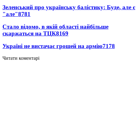
Зеленський про українську балістику: Буде, але є
"але"
8781
Стало відомо, в якій області найбільше
скаржаться на ТЦК
8169
Україні не вистачає грошей на армію
7178
Читати коментарі