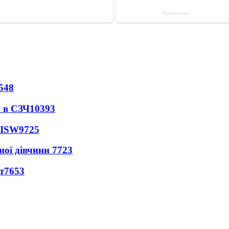
548
 в СЗЧ
10393
 ISW
9725
ної дівчини
7723
т
7653