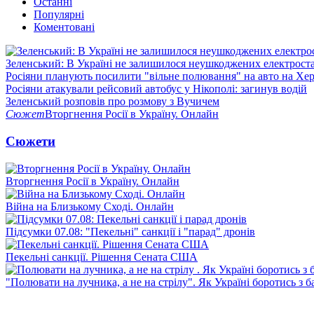
Останні
Популярні
Коментовані
Зеленський: В Україні не залишилося неушкоджених електрост
Росіяни планують посилити "вільне полювання" на авто на Хе
Росіяни атакували рейсовий автобус у Нікополі: загинув водій
Зеленський розповів про розмову з Вучичем
Сюжет
Вторгнення Росії в Україну. Онлайн
Сюжети
Вторгнення Росії в Україну. Онлайн
Війна на Близькому Сході. Онлайн
Підсумки 07.08: "Пекельні" санкції і "парад" дронів
Пекельні санкції. Рішення Сената США
"Полювати на лучника, а не на стрілу". Як Україні боротись з 