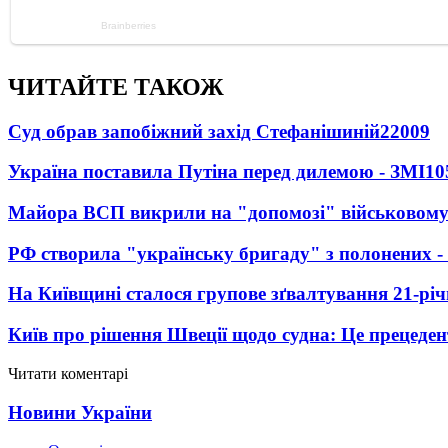
ЧИТАЙТЕ ТАКОЖ
Суд обрав запобіжний захід Стефанішиній
22009
Україна поставила Путіна перед дилемою - ЗМІ
10
Майора ВСП викрили на "допомозі" військовому
РФ створила "українську бригаду" з полонених -
На Київщині сталося групове зґвалтування 21-річ
Київ про рішення Швеції щодо судна: Це прецеден
Читати коментарі
Новини України