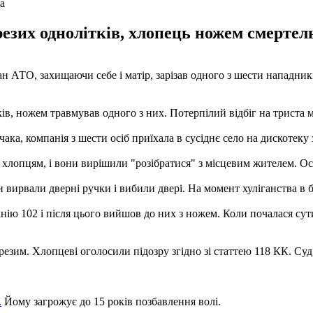
а
езих однолітків, хлопець ножем смертель
ран АТО, захищаючи себе і матір, зарізав одного з шести нападни
, ножем травмував одного з них. Потерпілий відбіг на триста мет
ака, компанія з шести осіб приїхала в сусіднє село на дискотеку 
хлопцям, і вони вирішили "розібратися" з місцевим жителем. Ост
и вирвали дверні ручки і вибили двері. На момент хуліганства в 
нію 102 і після цього вийшов до них з ножем. Коли почалася су
резим. Хлопцеві оголосили підозру згідно зі статтею 118 КК. Су
.
Йому загрожує до 15 років позбавлення волі.