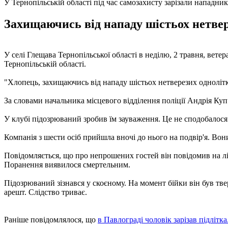
У Тернопільській області під час самозахисту зарізали нападник
Захищаючись від нападу шістьох нетвер
У селі Глещава Тернопільської області в неділю, 2 травня, вете
Тернопільській області.
"Хлопець, захищаючись від нападу шістьох нетверезих однолітків
За словами начальника місцевого відділення поліції Андрія Купч
У клубі підозрюваний зробив їм зауваження. Це не сподобалося 
Компанія з шести осіб прийшла вночі до нього на подвір'я. Вон
Повідомляється, що про непрошених гостей він повідомив на лі
Поранення виявилося смертельним.
Підозрюваний зізнався у скоєному. На момент бійки він був тве
арешт. Слідство триває.
Раніше повідомлялося, що
в Павлограді чоловік зарізав підлітка