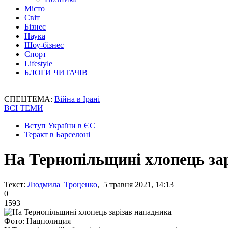
Місто
Світ
Бізнес
Наука
Шоу-бізнес
Спорт
Lifestyle
БЛОГИ ЧИТАЧІВ
СПЕЦТЕМА:
Війна в Ірані
ВСІ ТЕМИ
Вступ України в ЄС
Теракт в Барселоні
На Тернопільщині хлопець за
Текст:
Людмила Троценко
, 5 травня 2021, 14:13
0
1593
Фото: Нацполиция