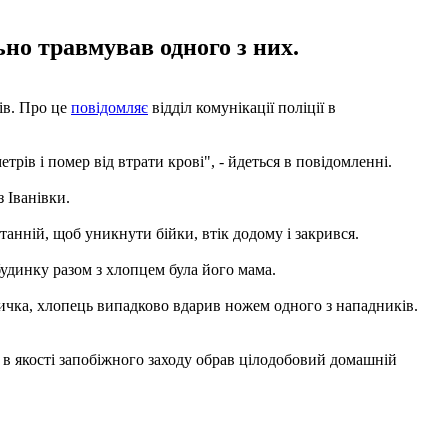
но травмував одного з них.
ків. Про це
повідомляє
відділ комунікації поліції в
рів і помер від втрати крові", - йдеться в повідомленні.
з Іванівки.
анній, щоб уникнути бійки, втік додому і закрився.
будинку разом з хлопцем була його мама.
тичка, хлопець випадково вдарив ножем одного з нападників.
д в якості запобіжного заходу обрав цілодобовий домашній