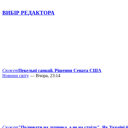
ВИБІР РЕДАКТОРА
Сюжет
Пекельні санкції. Рішення Сената США
Новини світу
— Вчора, 23:14
Сюжет
"Полювати на лучника, а не на стрілу". Як Україні 