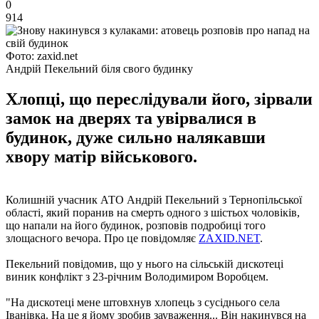
0
914
Фото: zaxid.net
Андрій Пекельний біля свого будинку
Хлопці, що переслідували його, зірвали
замок на дверях та увірвалися в
будинок, дуже сильно налякавши
хвору матір військового.
Колишній учасник АТО Андрій Пекельний з Тернопільської
області, який поранив на смерть одного з шістьох чоловіків,
що напали на його будинок, розповів подробиці того
злощасного вечора. Про це повідомляє
ZAXID.NET
.
Пекельний повідомив, що у нього на сільській дискотеці
виник конфлікт з 23-річним Володимиром Воробцем.
"На дискотеці мене штовхнув хлопець з сусіднього села
Іванівка. На це я йому зробив зауваження... Він накинувся на