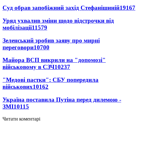
Суд обрав запобіжний захід Стефанішиній
19167
Уряд ухвалив зміни щодо відстрочки від
мобілізації
11579
Зеленський зробив заяву про мирні
переговори
10700
Майора ВСП викрили на "допомозі"
військовому в СЗЧ
10237
"Медові пастки": СБУ попередила
військових
10162
Україна поставила Путіна перед дилемою -
ЗМІ
10115
Читати коментарі