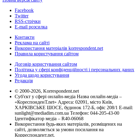
Facebook
Twitter
RSS-стрічки
E-mail розсилка
Контакти
Реклама на сайті
Використання матеріалів korrespondent.net
Правила користування сайтом
Договір користування сайтом
Політика у сфері конфіденційності і персональних даних
Угода щодо користування
Редакція
© 2000-2026, Korrespondent.net
Суб'єкт у сфері онлайн-медіа Назва онлайн-медіа –
«КореспонденТ.net» Адреса: 02091, місто Київ,
ХАРКІВСЬКЕ ШОСЕ, будинок 172-Б, офіс 208/1 E-mail:
sunlight@mediadim.com.ua
Телефон: 044-205-43-00
Ідентифікатор медіа – R40-06068
Використання будь-яких матеріалів, розміщених на
сайті, дозволяється за умови посилання на
Корреспондент.net.