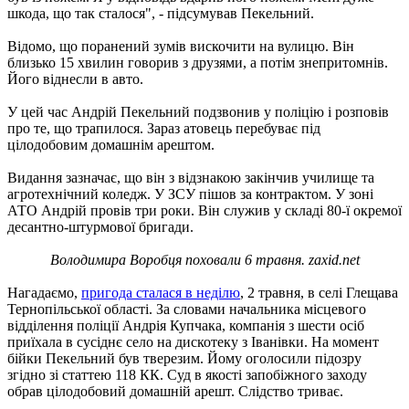
шкода, що так сталося", - підсумував Пекельний.
Відомо, що поранений зумів вискочити на вулицю. Він
близько 15 хвилин говорив з друзями, а потім знепритомнів.
Його віднесли в авто.
У цей час Андрій Пекельний подзвонив у поліцію і розповів
про те, що трапилося. Зараз атовець перебуває під
цілодобовим домашнім арештом.
Видання зазначає, що він з відзнакою закінчив училище та
агротехнічний коледж. У ЗСУ пішов за контрактом. У зоні
АТО Андрій провів три роки. Він служив у складі 80-ї окремої
десантно-штурмової бригади.
Володимира Воробця поховали 6 травня. zaxid.net
Нагадаємо,
пригода сталася в неділю
, 2 травня, в селі Глещава
Тернопільської області. За словами начальника місцевого
відділення поліції Андрія Купчака, компанія з шести осіб
приїхала в сусіднє село на дискотеку з Іванівки. На момент
бійки Пекельний був тверезим. Йому оголосили підозру
згідно зі статтею 118 КК. Суд в якості запобіжного заходу
обрав цілодобовий домашній арешт. Слідство триває.