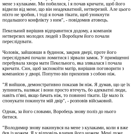
мене з кулаками. Ми побилися, і я почав кричати, щоб його
відвели від мене, що він неадекватний, нетверезий. Але цього
ніхто не зробив, і тоді я почав тікати, щоб уникнути
подальшого конфлікту з ним", - повідомив атовець.
Пекельний вирішив відправитися додому, а компанія
нетверезих молодих людей з Воробцем його почали
переслідувати.
Чоловік, зайшовши в будинок, закрив двері, проте його
переслідувачі почали ломитися і зірвали замок. У приміщенні
перебувала хвора мати Пекельного, яка злякалася і почала
кричати. Син, щоб заспокоїти матір, вирішив поговорити з
компанією у дворі. Попутно він прихопив з собою ніж.
"Я вийшов, демонстративно показав їм ніж. Я думав, що це їх
зупинить, налякає і вони просто втечуть, бо адекватні люди,
навіть п'яні, якщо бачать ніж, то повинні тікати. Це мало їх
спонукати покинути мій двір", - розповів військовий.
Однак, за його словами, Воробець знову поліз до нього
битися.
"Володимир знову накинувся на мене з кулаками, коли я вже
був із ножем. Я у відповідь вдарив його ножем. Мені дуже