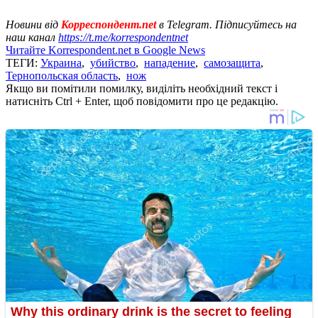
Новини від
Корреспондент.net
в Telegram. Підписуйтесь на
наш канал
https://t.me/korrespondentnet
Читайте Korrespondent.net в Google News
ТЕГИ:
Украина
,
убийство
,
нападение
,
самозащита
,
Тернопольская область
,
нож
Якщо ви помітили помилку, виділіть необхідний текст і
натисніть Ctrl + Enter, щоб повідомити про це редакцію.