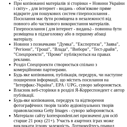
При копіюванні матеріалів зі сторінки « Новини України
і світу» , для інтернет - видань - обов'язкове пряме
відкрите для пошукових систем гіперпосилання .
Посилання має бути розміщена в незалежності від
повного або часткового використання матеріалів.
Гіперпосилання ( для інтернет - видань) - повинна бути
розміщена в підзаголовку або в першому абзаці
матеріалу.
Новини з позначками "Думка", "Експертиза", "Заява",
"Регіони", "Гроші", "Влада", "Вибори", "Тест-драйв",
"Спецпроекти", "Промо" публікуються на правах
реклами.
Розділ Спецпроекти створюється спільно з
комерційними партнерами.
Будь яке копіювання, публікація, передрук, чи наступне
поширення інформації, що містить посилання на
"Інтерфакс-Україна", EPA / UPG, суворо забороняється.
Власник веб-сторінки в розділі Я-Корреспондент є автор
публікації.
Будь-яке копіювання, передрук та відтворення
фотографічних творів та/або аудіовізуальних творів
правовласника Getty Images - суворо забороняється.
Матеріали сайту korrespondent.net призначені для осіб
старше 21 року (21+). Участь в азартних іграх може
викликати ігрову залежність. Дотримуйтесь правил