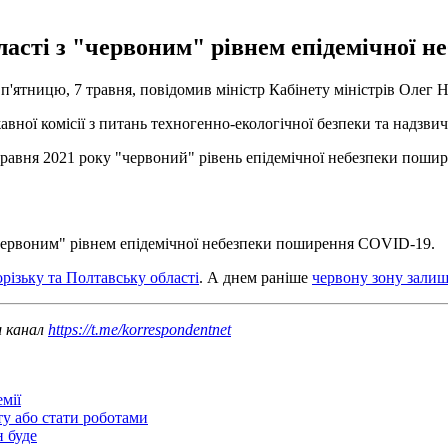
області з "червоним" рівнем епідемічної
п'ятницю, 7 травня, повідомив міністр Кабінету міністрів Олег 
авної комісії з питань техногенно-екологічної безпеки та надзви
травня 2021 року "червоний" рівень епідемічної небезпеки пошир
 "червоним" рівнем епідемічної небезпеки поширення COVID-19.
ізьку та Полтавську області
. А днем ​​раніше
червону зону зали
ш канал
https://t.me/korrespondentnet
мії
ту або стати роботами
н буде