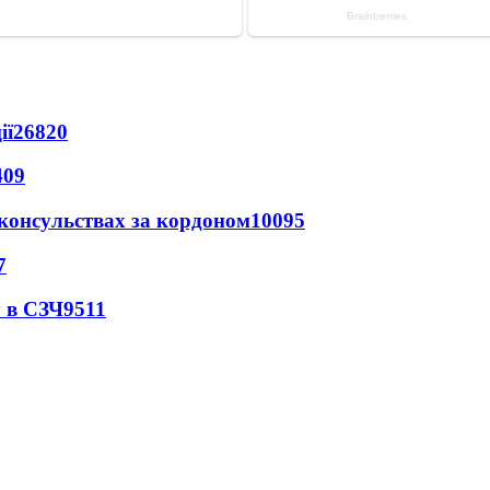
ії
26820
409
 консульствах за кордоном
10095
7
 в СЗЧ
9511