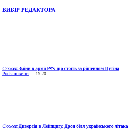
ВИБІР РЕДАКТОРА
Сюжет
Зміни в армії РФ: що стоїть за рішенням Путіна
Росія новини
— 15:20
Сюжет
Диверсія в Лейпцигу. Дрон біля українського літака