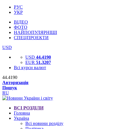
РУС
УКР
ВІДЕО
ФОТО
НАЙПОПУЛЯРНІШІ
СПЕЦПРОЕКТИ
USD
USD
44.4190
EUR
51.3207
Всі курси валют
44.4190
Авторизація
Пошук
RU
ВСІ РОЗДІЛИ
Головна
Україна
Всі новини розділу
Політика