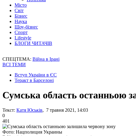
Місто
Світ
Бізнес
Наука
Шоу-бізнес
Спорт
Lifestyle
БЛОГИ ЧИТАЧІВ
СПЕЦТЕМА:
Війна в Ірані
ВСІ ТЕМИ
Вступ України в ЄС
Теракт в Барселоні
Сумська область останньою з
Текст:
Катя Юськів
, 7 травня 2021, 14:03
0
401
Фото: Нацполиция Украины