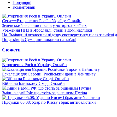
Популярні
Коментовані
Сюжет
Вторгнення Росії в Україну. Онлайн
Зеленський звільнив послів у чотирьох країнах
Ураження НПЗ в Ярославлі: стали відомі наслідки
На Львівщині оголосили підозру ексенергетику після загибелі 
Податківців Сумщини викрили на хабарі
Сюжети
Вторгнення Росії в Україну. Онлайн
Ескалація для Європи. Російський дрон в Лейпцигу
Війна на Близькому Сході. Онлайн
Зміни в армії РФ: що стоїть за рішенням Путіна
Підсумки 05.08: Удар по Києву і брак антибалістики