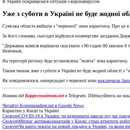
В Україні покращилася ситуація з коронавірусом
Уже з суботи в Україні не буде жодної 
Сумська область вийшла з "червоної" зони карантину. Про це в 
За його словами, сьогодні відбулося позачергове засідання Держ
"Державна комісія вирішила скасувати з 00 годин 00 хвилин 8 
Немчінов.
На території регіону буде встановлена ​​"жовта" зона карантину.
Таким чином, вже з суботи в Україні не буде жодної області з
Як повідомлялося, напередодні з червоної зони
виключили Запор
Новини від
Корреспондент.net
в Telegram. Підписуйтесь на на
Читайте Korrespondent.net в Google News
Карантин у Києві та Україні
Сюжет
COVID-19 в Україні: чи відкривати школи під час панде
Сюжет
Мітинг антивакцинаторів у Києві: страх втратити робо
Сюжет
Чи варто чекати на новий локдаун в Україні, та яким ві