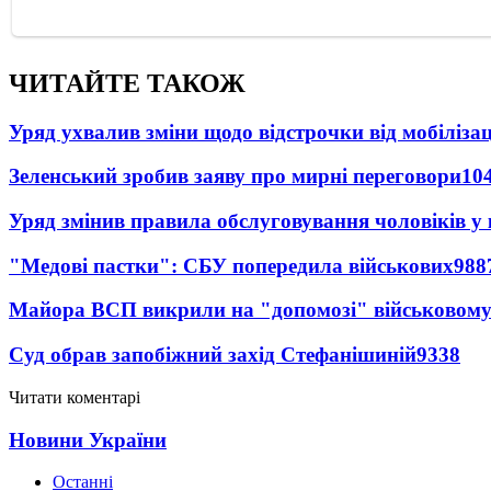
ЧИТАЙТЕ ТАКОЖ
Уряд ухвалив зміни щодо відстрочки від мобілізац
Зеленський зробив заяву про мирні переговори
10
Уряд змінив правила обслуговування чоловіків у
"Медові пастки": СБУ попередила військових
988
Майора ВСП викрили на "допомозі" військовому
Суд обрав запобіжний захід Стефанішиній
9338
Читати коментарі
Новини України
Останні