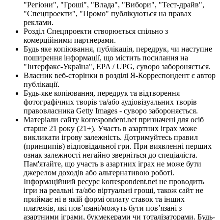
"Регіони", "Гроші", "Влада", "Вибори", "Тест-драйв",
"Спецпроекти", "Промо" публікуються на правах
реклами.
Розділ Спецпроекти створюється спільно з
комерційними партнерами.
Будь яке копіювання, публікація, передрук, чи наступне
поширення інформації, що містить посилання на
"Інтерфакс-Україна", EPA / UPG, суворо забороняється.
Власник веб-сторінки в розділі Я-Корреспондент є автор
публікації.
Будь-яке копіювання, передрук та відтворення
фотографічних творів та/або аудіовізуальних творів
правовласника Getty Images - суворо забороняється.
Матеріали сайту korrespondent.net призначені для осіб
старше 21 року (21+). Участь в азартних іграх може
викликати ігрову залежність. Дотримуйтесь правил
(принципів) відповідальної гри. При виявленні перших
ознак залежності негайно зверніться до спеціаліста.
Пам'ятайте, що участь в азартних іграх не може бути
джерелом доходів або альтернативою роботі.
Інформаційний ресурс korrespondent.net не проводить
ігри на реальні та/або віртуальні гроші, також сайт не
приймає ні в якій формі оплату ставок та інших
платежів, які пов’язані/можуть бути пов’язані з
азартними іграми, букмекерами чи тоталізаторами. Будь-