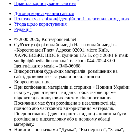
Правила користування сайтом
Договір користування сайтом
Політика у сфері конфіденційності і персональних даних
Угода щодо користування
Редакція
© 2000-2026, Korrespondent.net
Суб'єкт у сфері онлайн-медіа Назва онлайн-медіа –
«КореспонденТ.net» Адреса: 02091, місто Київ,
ХАРКІВСЬКЕ ШОСЕ, будинок 172-Б, офіс 208/1 E-mail:
sunlight@mediadim.com.ua
Телефон: 044-205-43-00
Ідентифікатор медіа – R40-06068
Використання будь-яких матеріалів, розміщених на
сайті, дозволяється за умови посилання на
Корреспондент.net.
При копіюванні матеріалів зі сторінки « Новини України
і світу» , для інтернет - видань - обов'язкове пряме
відкрите для пошукових систем гіперпосилання .
Посилання має бути розміщена в незалежності від
повного або часткового використання матеріалів.
Гіперпосилання ( для інтернет - видань) - повинна бути
розміщена в підзаголовку або в першому абзаці
матеріалу.
Новини з позначками "Думка", "Експертиза", "Заява",