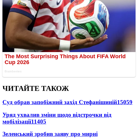
ЧИТАЙТЕ ТАКОЖ
Суд обрав запобіжний захід Стефанішиній
15059
Уряд ухвалив зміни щодо відстрочки від
мобілізації
11405
Зеленський зробив заяву про мирні