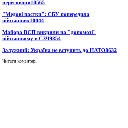
переговори
10565
"Медові пастки": СБУ попередила
військових
10044
Майора ВСП викрили на "допомозі"
військовому в СЗЧ
9854
Залужний: Україна не вступить до НАТО
8632
Читати коментарі