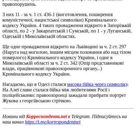
правопорушень.
З них 11 - за ч. 1 ст. 436-1 (виготовлення, поширення
комуністичної, нацистської символіки) Кримінального
кодексу України. 4 таких провадження відкрито в Запорізькій
області, по 2 - у Закарпатській і Сумській, по 1 - у Луганській,
Одеській і Миколаївській областях.
Ще одне провадження відкрито на Львівщині за ч. 2 ст. 297
(Наруга над могилою, іншим місцем поховання або над тілом
померлого) Кримінального кодексу України, і одне в
Миколаївській області за ч. 2 ст. 342 (Опір представникові
влади, працівникові правоохоронного органу...)
Кримінального кодексу України.
Нагадаємо, що в Одесі сталася
масова бійка через символіку
.
На Алеї слави сталася бійка між любителями Росії і
поліцейськими: правоохоронці зажадали прибрати портрет
Жукова з георгіївською стрічкою.
Новини від
Корреспондент.net
в Telegram. Підписуйтесь на
наш канал
https://t.me/korrespondentnet