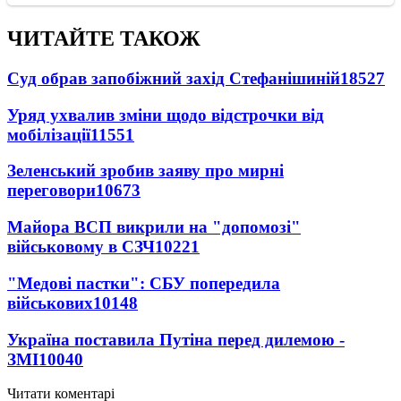
ЧИТАЙТЕ ТАКОЖ
Суд обрав запобіжний захід Стефанішиній
18527
Уряд ухвалив зміни щодо відстрочки від
мобілізації
11551
Зеленський зробив заяву про мирні
переговори
10673
Майора ВСП викрили на "допомозі"
військовому в СЗЧ
10221
"Медові пастки": СБУ попередила
військових
10148
Україна поставила Путіна перед дилемою -
ЗМІ
10040
Читати коментарі