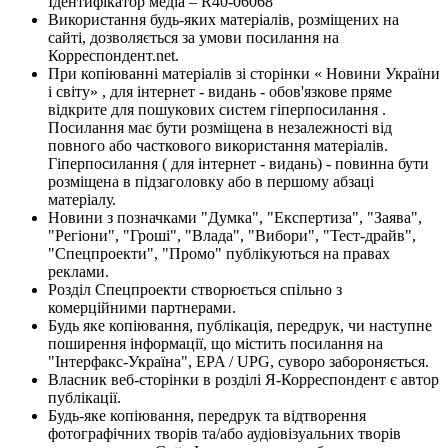
Ідентифікатор медіа – R40-06068
Використання будь-яких матеріалів, розміщених на
сайті, дозволяється за умови посилання на
Корреспондент.net.
При копіюванні матеріалів зі сторінки « Новини України
і світу» , для інтернет - видань - обов'язкове пряме
відкрите для пошукових систем гіперпосилання .
Посилання має бути розміщена в незалежності від
повного або часткового використання матеріалів.
Гіперпосилання ( для інтернет - видань) - повинна бути
розміщена в підзаголовку або в першому абзаці
матеріалу.
Новини з позначками "Думка", "Експертиза", "Заява",
"Регіони", "Гроші", "Влада", "Вибори", "Тест-драйв",
"Спецпроекти", "Промо" публікуються на правах
реклами.
Розділ Спецпроекти створюється спільно з
комерційними партнерами.
Будь яке копіювання, публікація, передрук, чи наступне
поширення інформації, що містить посилання на
"Інтерфакс-Україна", EPA / UPG, суворо забороняється.
Власник веб-сторінки в розділі Я-Корреспондент є автор
публікації.
Будь-яке копіювання, передрук та відтворення
фотографічних творів та/або аудіовізуальних творів