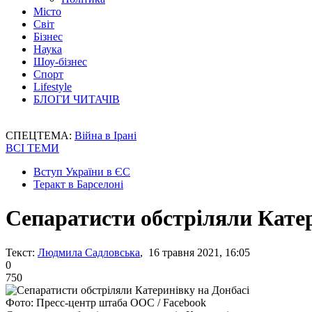
Місто
Світ
Бізнес
Наука
Шоу-бізнес
Спорт
Lifestyle
БЛОГИ ЧИТАЧІВ
СПЕЦТЕМА:
Війна в Ірані
ВСІ ТЕМИ
Вступ України в ЄС
Теракт в Барселоні
Сепаратисти обстріляли Катер
Текст:
Людмила Садловська
, 16 травня 2021, 16:05
0
750
Фото: Пресс-центр штаба ООС / Facebook