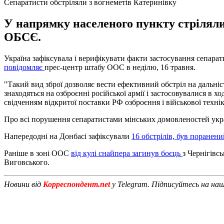
Сепаратисти обстріляли з вогнеметів Катеринівку
У напрямку населеного пункту стріляли
ОБСЄ.
Україна зафіксувала і верифікувати факти застосування сепара
повідомляє
прес-центр штабу ООС в неділю, 16 травня.
"Такий вид зброї дозволяє вести ефективний обстріл на дальніс
знаходяться на озброєнні російської армії і застосовувалися в х
свідченням відкритої поставки РФ озброєння і військової техні
Про всі порушення сепаратистами мінських домовленостей у
Напередодні на Донбасі зафіксували
16 обстрілів, був поранен
Раніше в зоні ООС
від кулі снайпера загинув боєць
з Чернігівс
Виговського.
Новини від
Корреспондент.net
у Telegram. Підписуйтесь на на