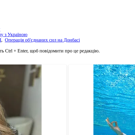
у
йну з Україною
І
,
Операція об'єднаних сил на Донбасі
ь Ctrl + Enter, щоб повідомити про це редакцію.