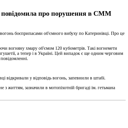
на повідомила про порушення в СММ
 вогонь боєприпасами об'ємного вибуху по Катеринівці. Про це
муючи вогняну хмару об'ємом 120 кубометрів. Такі вогнемети
Інгушетії, а тепер і в Україні. Цей випадок є ще одним черговим
 повідомленні.
вці відкривали у відповідь вогонь, запевнили в штабі.
е з життям, зазначили в мотопіхотній бригаді ім. гетьмана