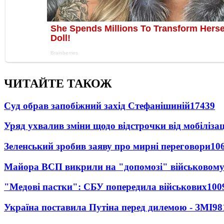
ЧИТАЙТЕ ТАКОЖ
Суд обрав запобіжний захід Стефанішиній
17439
Уряд ухвалив зміни щодо відстрочки від мобілізац
Зеленський зробив заяву про мирні переговори
10
Майора ВСП викрили на "допомозі" військовому
"Медові пастки": СБУ попередила військових
100
Україна поставила Путіна перед дилемою - ЗМІ
98