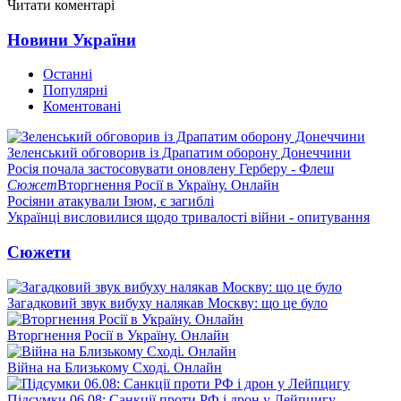
Читати коментарі
Новини України
Останні
Популярні
Коментовані
Зеленський обговорив із Драпатим оборону Донеччини
Росія почала застосовувати оновлену Герберу - Флеш
Сюжет
Вторгнення Росії в Україну. Онлайн
Росіяни атакували Ізюм, є загиблі
Українці висловилися щодо тривалості війни - опитування
Сюжети
Загадковий звук вибуху налякав Москву: що це було
Вторгнення Росії в Україну. Онлайн
Війна на Близькому Сході. Онлайн
Підсумки 06.08: Санкції проти РФ і дрон у Лейпцигу