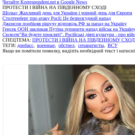
Читайте Korrespondent.net в Google News
ПРОТЕСТИ І ВІЙНА НА ПІВДЕННОМУ СХОДІ
Шольц: Жахливий день для України і чорний день для Європи
Столтенберг про атаку Росії: Це безрозсудний напад
Джонсон пообіцяв рішучу відповідь РФ за напад на Україну
Генсек ООН закликав Путіна зупинити напад військ на Україн
Сюжет
"Ви будете прокляті". Російські діячі культури - про ві
СПЕЦТЕМА:
ПРОТЕСТИ І ВІЙНА НА ПІВДЕННОМУ СХОД
ТЕГИ:
донбасс
,
военные
,
обстрел
,
сепаратисты
,
ВСУ
Якщо ви помітили помилку, виділіть необхідний текст і натисніт