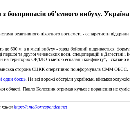
 з боєприпасів об'ємного вибуху. Украї
тистами реактивного піхотного вогнемета - сепаратисти відкрили
ть до 600 м, а в місці вибуху - заряд бойовий підривається, фор
оді першої та другої чеченських воєн, спецоперацій в Дагестані і 
ки на територію ОРДЛО з метою ескалації конфлікту", - сказано в
країнська сторона СЦКК оперативно поінформувала СММ ОБСЄ.
ий один боєць
. На всі ворожі обстріли українські військовослужбо
ької області. Павло Колесник отримав кульове поранення не сумісн
ш канал
https://t.me/korrespondentnet