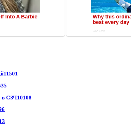
ії
11501
635
 в СЗЧ
10108
96
13