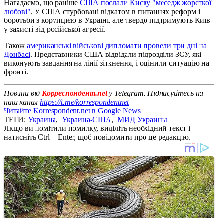
Нагадаємо, що раніше
США послали Києву "меседж жорсткої
любові"
. У США стурбовані відкатом в питаннях реформ і
боротьби з корупцією в Україні, але твердо підтримують Київ
у захисті від російської агресії.
Також
американські військові дипломати провели три дні на
Донбасі
. Представники США відвідали підрозділи ЗСУ, які
виконують завдання на лінії зіткнення, і оцінили ситуацію на
фронті.
Новини від
Корреспондент.net
у Telegram. Підписуйтесь на
наш канал
https://t.me/korrespondentnet
Читайте Korrespondent.net в Google News
ТЕГИ:
Украина
,
Украина-США
,
МИД Украины
Якщо ви помітили помилку, виділіть необхідний текст і
натисніть Ctrl + Enter, щоб повідомити про це редакцію.