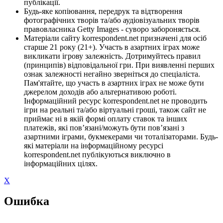
публікації.
Будь-яке копіювання, передрук та відтворення
фотографічних творів та/або аудіовізуальних творів
правовласника Getty Images - суворо забороняється.
Матеріали сайту korrespondent.net призначені для осіб
старше 21 року (21+). Участь в азартних іграх може
викликати ігрову залежність. Дотримуйтесь правил
(принципів) відповідальної гри. При виявленні перших
ознак залежності негайно зверніться до спеціаліста.
Пам'ятайте, що участь в азартних іграх не може бути
джерелом доходів або альтернативою роботі.
Інформаційний ресурс korrespondent.net не проводить
ігри на реальні та/або віртуальні гроші, також сайт не
приймає ні в якій формі оплату ставок та інших
платежів, які пов’язані/можуть бути пов’язані з
азартними іграми, букмекерами чи тоталізаторами. Будь-
які матеріали на інформаційному ресурсі
korrespondent.net публікуються виключно в
інформаційних цілях.
X
Ошибка