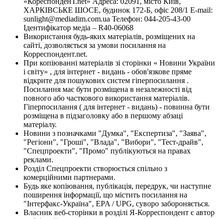
«КореспонденТ.net» Адреса: 02091, місто Київ,
ХАРКІВСЬКЕ ШОСЕ, будинок 172-Б, офіс 208/1 E-mail:
sunlight@mediadim.com.ua
Телефон: 044-205-43-00
Ідентифікатор медіа – R40-06068
Використання будь-яких матеріалів, розміщених на
сайті, дозволяється за умови посилання на
Корреспондент.net.
При копіюванні матеріалів зі сторінки « Новини України
і світу» , для інтернет - видань - обов'язкове пряме
відкрите для пошукових систем гіперпосилання .
Посилання має бути розміщена в незалежності від
повного або часткового використання матеріалів.
Гіперпосилання ( для інтернет - видань) - повинна бути
розміщена в підзаголовку або в першому абзаці
матеріалу.
Новини з позначками "Думка", "Експертиза", "Заява",
"Регіони", "Гроші", "Влада", "Вибори", "Тест-драйв",
"Спецпроекти", "Промо" публікуються на правах
реклами.
Розділ Спецпроекти створюється спільно з
комерційними партнерами.
Будь яке копіювання, публікація, передрук, чи наступне
поширення інформації, що містить посилання на
"Інтерфакс-Україна", EPA / UPG, суворо забороняється.
Власник веб-сторінки в розділі Я-Корреспондент є автор