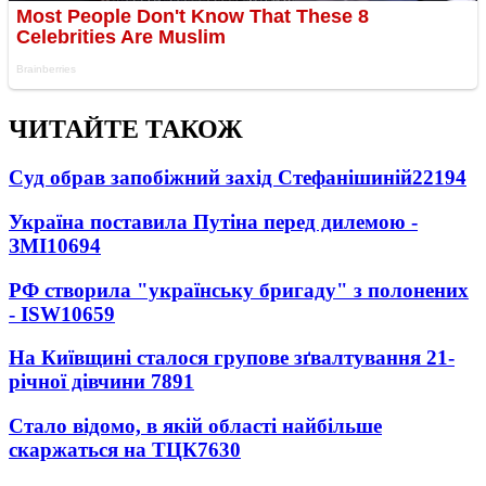
ЧИТАЙТЕ ТАКОЖ
Суд обрав запобіжний захід Стефанішиній
22194
Україна поставила Путіна перед дилемою -
ЗМІ
10694
РФ створила "українську бригаду" з полонених
- ISW
10659
На Київщині сталося групове зґвалтування 21-
річної дівчини
7891
Стало відомо, в якій області найбільше
скаржаться на ТЦК
7630