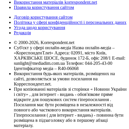
Використання матеріалів korrespondent.net
Правила користування сайтом
Договір користування сайтом
Політика у сфері конфіденційності і персональних даних
Угода щодо користування
Редакція
© 2000-2026, Korrespondent.net
Суб'єкт у сфері онлайн-медіа Назва онлайн-медіа –
«КореспонденТ.net» Адреса: 02091, місто Київ,
ХАРКІВСЬКЕ ШОСЕ, будинок 172-Б, офіс 208/1 E-mail:
sunlight@mediadim.com.ua
Телефон: 044-205-43-00
Ідентифікатор медіа – R40-06068
Використання будь-яких матеріалів, розміщених на
сайті, дозволяється за умови посилання на
Корреспондент.net.
При копіюванні матеріалів зі сторінки « Новини України
і світу» , для інтернет - видань - обов'язкове пряме
відкрите для пошукових систем гіперпосилання .
Посилання має бути розміщена в незалежності від
повного або часткового використання матеріалів.
Гіперпосилання ( для інтернет - видань) - повинна бути
розміщена в підзаголовку або в першому абзаці
матеріалу.