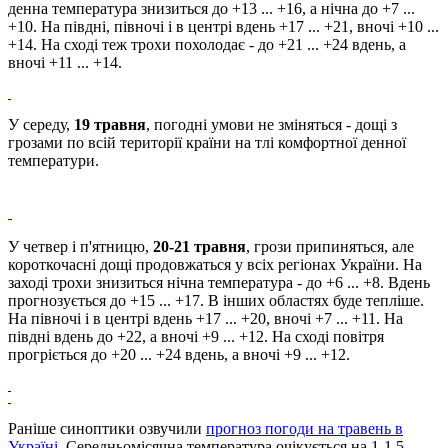
денна температура знизиться до +13 ... +16, а нічна до +7 ...
+10. На півдні, півночі і в центрі вдень +17 ... +21, вночі +10 ...
+14. На сході теж трохи похолодає - до +21 ... +24 вдень, а
вночі +11 ... +14.
У середу,
19 травня
, погодні умови не зміняться - дощі з
грозами по всій території країни на тлі комфортної денної
температури.
У четвер і п'ятницю,
20-21 травня
, грози припиняться, але
короткочасні дощі продовжаться у всіх регіонах України. На
заході трохи знизиться нічна температура - до +6 ... +8. Вдень
прогнозується до +15 ... +17. В інших областях буде тепліше.
На півночі і в центрі вдень +17 ... +20, вночі +7 ... +11. На
півдні вдень до +22, а вночі +9 ... +12. На сході повітря
прогріється до +20 ... +24 вдень, а вночі +9 ... +12.
Раніше синоптики озвучили
прогноз погоди на травень в
Україні
. Середньомісячна температура очікується на 1-1,5