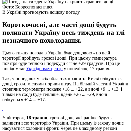
Фото: Корреспондент.net
В Україні прогнозують дощову погоду
Короткочасні, але часті дощі будуть
поливати Україну весь тиждень на тлі
незначного похолодання.
Цього тижня погода в Україні буде дощовою - по всій
території пройдуть грозові дощі. При цьому температура
повітря буде теплою і подекуди сягне +29 градусів. Про це
повідомляє
Укргідрометцентр
у понеділок, 17 травня.
Так, у понеділок у всіх областях країни та Києві очікуються
дощі, грози, місцями пориви вітру. На більшій частині України
стовпчик термометра покаже +18 ... +22, а вночі +9 ... +13. І
тільки на сході буде тепліше: вдень +26 ... +29, вночі
очікується +14 ... +17.
У вівторок,
18 травня
, грозові дощі як і раніше будуть
заливати всю територію України. При цьому із заходу почне
насуватися холодний фронт. Через це в західному регіоні