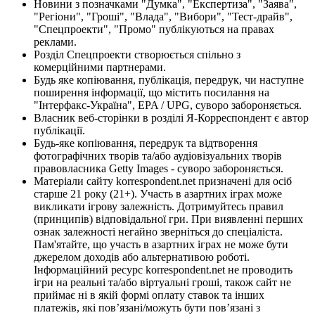
Новини з позначками "Думка", "Експертиза", "Заява",
"Регіони", "Гроші", "Влада", "Вибори", "Тест-драйв",
"Спецпроекти", "Промо" публікуються на правах
реклами.
Розділ Спецпроекти створюється спільно з
комерційними партнерами.
Будь яке копіювання, публікація, передрук, чи наступне
поширення інформації, що містить посилання на
"Інтерфакс-Україна", EPA / UPG, суворо забороняється.
Власник веб-сторінки в розділі Я-Корреспондент є автор
публікації.
Будь-яке копіювання, передрук та відтворення
фотографічних творів та/або аудіовізуальних творів
правовласника Getty Images - суворо забороняється.
Матеріали сайту korrespondent.net призначені для осіб
старше 21 року (21+). Участь в азартних іграх може
викликати ігрову залежність. Дотримуйтесь правил
(принципів) відповідальної гри. При виявленні перших
ознак залежності негайно зверніться до спеціаліста.
Пам'ятайте, що участь в азартних іграх не може бути
джерелом доходів або альтернативою роботі.
Інформаційний ресурс korrespondent.net не проводить
ігри на реальні та/або віртуальні гроші, також сайт не
приймає ні в якій формі оплату ставок та інших
платежів, які пов’язані/можуть бути пов’язані з