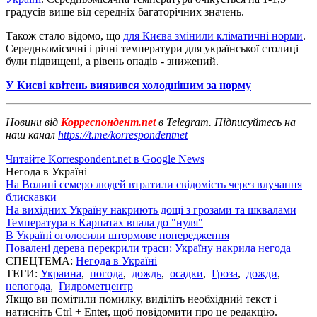
градусів вище від середніх багаторічних значень.
Також стало відомо, що
для Києва змінили кліматичні норми
.
Середньомісячні і річні температури для української столиці
були підвищені, а рівень опадів - знижений.
У Києві квітень виявився холоднішим за норму
Новини від
Корреспондент.net
в Telegram. Підписуйтесь на
наш канал
https://t.me/korrespondentnet
Читайте Korrespondent.net в Google News
Негода в Україні
На Волині семеро людей втратили свідомість через влучання
блискавки
На вихідних Україну накриють дощі з грозами та шквалами
Температура в Карпатах впала до "нуля"
В Україні оголосили штормове попередження
Повалені дерева перекрили траси: Україну накрила негода
СПЕЦТЕМА:
Негода в Україні
ТЕГИ:
Украина
,
погода
,
дождь
,
осадки
,
Гроза
,
дожди
,
непогода
,
Гидрометцентр
Якщо ви помітили помилку, виділіть необхідний текст і
натисніть Ctrl + Enter, щоб повідомити про це редакцію.