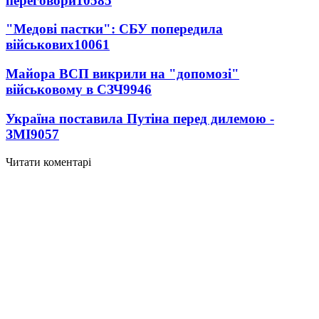
переговори
10585
"Медові пастки": СБУ попередила
військових
10061
Майора ВСП викрили на "допомозі"
військовому в СЗЧ
9946
Україна поставила Путіна перед дилемою -
ЗМІ
9057
Читати коментарі