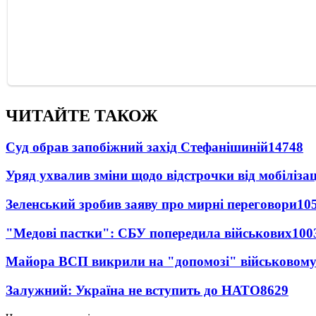
ЧИТАЙТЕ ТАКОЖ
Суд обрав запобіжний захід Стефанішиній
14748
Уряд ухвалив зміни щодо відстрочки від мобілізац
Зеленський зробив заяву про мирні переговори
10
"Медові пастки": СБУ попередила військових
100
Майора ВСП викрили на "допомозі" військовому
Залужний: Україна не вступить до НАТО
8629