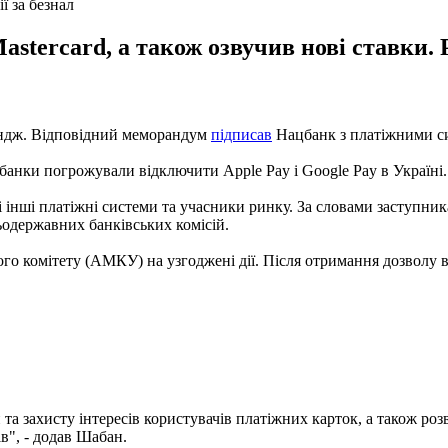
ї за безнал
astercard, а також озвучив нові ставки.
ейндж. Відповідний меморандум
підписав
Нацбанк з платіжними сис
 банки погрожували відключити Apple Pay і Google Pay в Україні.
 інші платіжні системи та учасники ринку. За словами заступни
одержавних банківських комісій.
ого комітету (АМКУ) на узгоджені дії. Після отримання дозволу
та захисту інтересів користувачів платіжних карток, а також р
в", - додав Шабан.