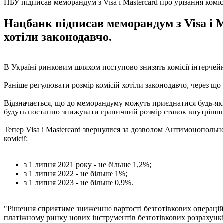
НБУ підписав меморандум з Visa і Mastercard про урізання комісі
Нацбанк підписав меморандум з Visa і M
хотіли законодавчо.
В Україні ринковим шляхом поступово знизять комісії інтерч
Раніше регулювати розмір комісій хотіли законодавчо, через що
Відзначається, що до меморандуму можуть приєднатися будь-які
будуть поетапно знижувати граничний розмір ставок внутрішнь
Тепер Visa і Mastercard звернулися за дозволом Антимонопольн
комісії:
з 1 липня 2021 року - не більше 1,2%;
з 1 липня 2022 - не більше 1%;
з 1 липня 2023 - не більше 0,9%.
"Рішення сприятиме зниженню вартості безготівкових операцій 
платіжному ринку нових інструментів безготівкових розрахункі