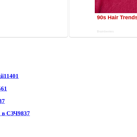
ії
11401
561
37
 в СЗЧ
9837