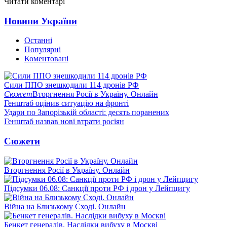
Читати коментарі
Новини України
Останні
Популярні
Коментовані
Сили ППО знешкодили 114 дронів РФ
Сюжет
Вторгнення Росії в Україну. Онлайн
Генштаб оцінив ситуацію на фронті
Удари по Запорізькій області: десять поранених
Генштаб назвав нові втрати росіян
Сюжети
Вторгнення Росії в Україну. Онлайн
Підсумки 06.08: Санкції проти РФ і дрон у Лейпцигу
Війна на Близькому Сході. Онлайн
Бенкет генералів. Наслідки вибуху в Москві