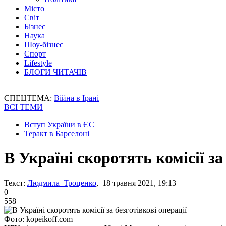
Місто
Світ
Бізнес
Наука
Шоу-бізнес
Спорт
Lifestyle
БЛОГИ ЧИТАЧІВ
СПЕЦТЕМА:
Війна в Ірані
ВСІ ТЕМИ
Вступ України в ЄС
Теракт в Барселоні
В Україні скоротять комісії за
Текст:
Людмила Троценко
, 18 травня 2021, 19:13
0
558
Фото: kopeikoff.com