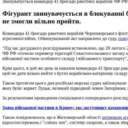
Звинувачується командир 41 бригади ракетних кораблів ЧФ РФ
Фігурант звинувачується в блокуванні б
не змогли вільно пройти.
Командира 41 бригади ракетних кораблів Чорноморського флоту 
агресивної війни. Обвинувальний акт направлено до суду,
пові
"Під час досудового розслідування встановлено, що 28 лютого 
ЧФ РФ оточили периметр території Севастопольського загону м
військової частини особового складу і військового транспорту",
Крім цього, в цей же день за наказом командира 41 бригади ра
щоб не дати вільно вийти з бухти корабельно-катерному складу
Також протягом цього дня російські морські судна заблокували
яких були: корвет Луцьк, великий підводний човен Запоріжжя,
За результатами проведення спеціального попереднього розслід
Здача військової частини в Криму: екс-заступнику командир
Також повідомлялося, що в Житомирській області
затримали аг
відеоспостережень і "сліпих зон", систему охорони, а також зби