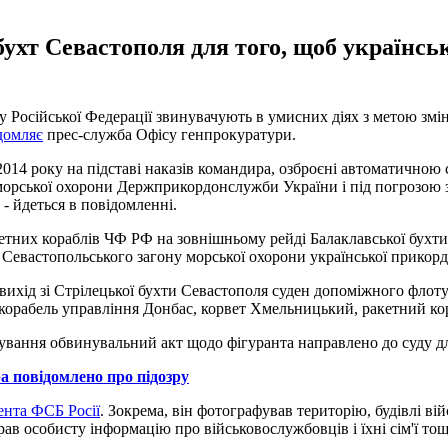
ухт Севастополя для того, щоб українськ
Російської Федерації звинувачують в умисних діях з метою змін
домляє
прес-служба Офісу генпрокуратури.
2014 року на підставі наказів командира, озброєні автоматичною
орської охорони Держприкордонслужби України і під погрозою з
 - йдеться в повідомленні.
кетних кораблів ЧФ РФ на зовнішньому рейді Балаклавської бухти
 Севастопольського загону морської охорони української прикор
 вихід зі Стрілецької бухти Севастополя суден допоміжного флот
 корабель управління Донбас, корвет Хмельницький, ракетний ко
ування обвинувальний акт щодо фігуранта направлено до суду для
а повідомлено про підозру
ента ФСБ Росії
. Зокрема, він фотографував територію, будівлі ві
рав особисту інформацію про військовослужбовців і їхні сім'ї тощ