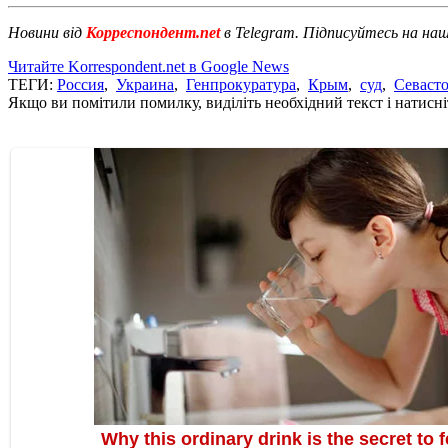
Новини від
Корреспондент.net
в Telegram. Підписуйтесь на на
Читайте Korrespondent.net в Google News
ТЕГИ:
Россия
,
Украина
,
Генпрокуратура
,
Крым
,
суд
,
Севаст
Якщо ви помітили помилку, виділіть необхідний текст і натисніт