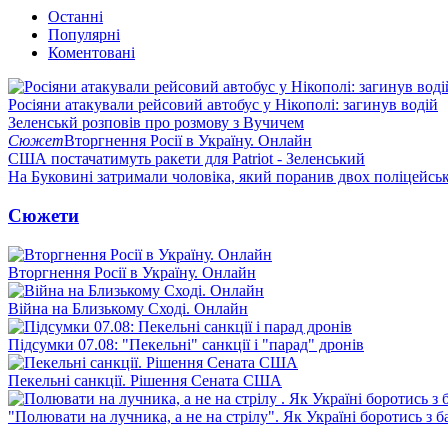
Останні
Популярні
Коментовані
Росіяни атакували рейсовий автобус у Нікополі: загинув водій
Зеленськй розповів про розмову з Вучичем
Сюжет
Вторгнення Росії в Україну. Онлайн
США постачатимуть ракети для Patriot - Зеленський
На Буковині затримали чоловіка, який поранив двох поліцейсь
Сюжети
Вторгнення Росії в Україну. Онлайн
Війна на Близькому Сході. Онлайн
Підсумки 07.08: "Пекельні" санкції і "парад" дронів
Пекельні санкції. Рішення Сената США
"Полювати на лучника, а не на стрілу". Як Україні боротись з 