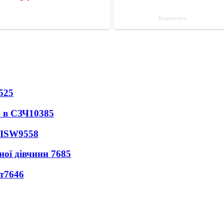
525
 в СЗЧ
10385
 ISW
9558
ної дівчини
7685
т
7646