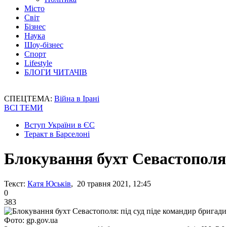
Місто
Світ
Бізнес
Наука
Шоу-бізнес
Спорт
Lifestyle
БЛОГИ ЧИТАЧІВ
СПЕЦТЕМА:
Війна в Ірані
ВСІ ТЕМИ
Вступ України в ЄС
Теракт в Барселоні
Блокування бухт Севастополя:
Текст:
Катя Юськів
, 20 травня 2021, 12:45
0
383
Фото: gp.gov.ua