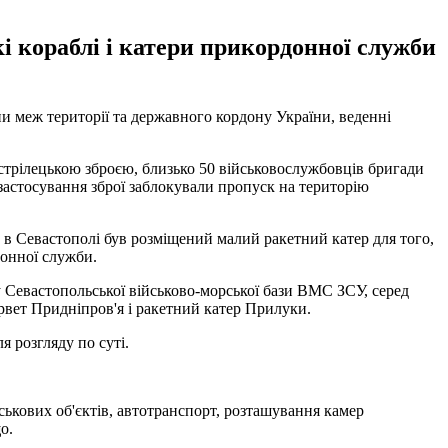
і кораблі і катери прикордонної служби
и меж території та державного кордону України, веденні
 стрілецькою зброєю, близько 50 військовослужбовців бригади
астосування зброї заблокували пропуск на територію
 в Севастополі був розміщений малий ракетний катер для того,
донної служби.
у Севастопольської військово-морської бази ВМС ЗСУ, серед
рвет Придніпров'я і ракетний катер Прилуки.
 розгляду по суті.
йськових об'єктів, автотранспорт, розташування камер
о.