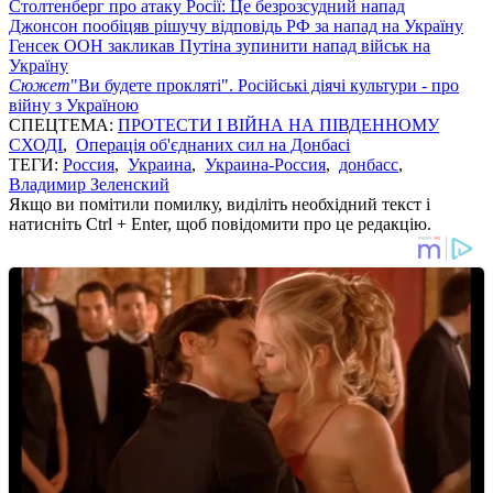
Столтенберг про атаку Росії: Це безрозсудний напад
Джонсон пообіцяв рішучу відповідь РФ за напад на Україну
Генсек ООН закликав Путіна зупинити напад військ на
Україну
Сюжет
"Ви будете прокляті". Російські діячі культури - про
війну з Україною
СПЕЦТЕМА:
ПРОТЕСТИ І ВІЙНА НА ПІВДЕННОМУ
СХОДІ
,
Операція об'єднаних сил на Донбасі
ТЕГИ:
Россия
,
Украина
,
Украина-Россия
,
донбасс
,
Владимир Зеленский
Якщо ви помітили помилку, виділіть необхідний текст і
натисніть Ctrl + Enter, щоб повідомити про це редакцію.