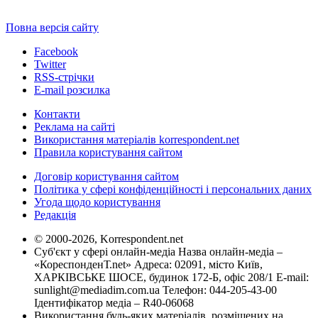
Повна версія сайту
Facebook
Twitter
RSS-стрічки
E-mail розсилка
Контакти
Реклама на сайті
Використання матеріалів korrespondent.net
Правила користування сайтом
Договір користування сайтом
Політика у сфері конфіденційності і персональних даних
Угода щодо користування
Редакція
© 2000-2026, Korrespondent.net
Суб'єкт у сфері онлайн-медіа Назва онлайн-медіа –
«КореспонденТ.net» Адреса: 02091, місто Київ,
ХАРКІВСЬКЕ ШОСЕ, будинок 172-Б, офіс 208/1 E-mail:
sunlight@mediadim.com.ua
Телефон: 044-205-43-00
Ідентифікатор медіа – R40-06068
Використання будь-яких матеріалів, розміщених на