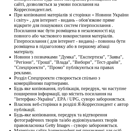
сайті, дозволяється за умови посилання на
Корреспондент.net.
При копіюванні матеріалів зі сторінки « Новини України
і світу» , для інтернет - видань - обов'язкове пряме
відкрите для пошукових систем гіперпосилання .
Посилання має бути розміщена в незалежності від
повного або часткового використання матеріалів.
Гіперпосилання ( для інтернет - видань) - повинна бути
розміщена в підзаголовку або в першому абзаці
матеріалу.
Новини з позначками "Думка", "Експертиза", "Заява",
"Регіони", "Гроші", "Влада", "Вибори", "Тест-драйв",
"Спецпроекти", "Промо" публікуються на правах
реклами.
Розділ Спецпроекти створюється спільно з
комерційними партнерами.
Будь яке копіювання, публікація, передрук, чи наступне
поширення інформації, що містить посилання на
"Інтерфакс-Україна", EPA / UPG, суворо забороняється.
Власник веб-сторінки в розділі Я-Корреспондент є автор
публікації.
Будь-яке копіювання, передрук та відтворення
фотографічних творів та/або аудіовізуальних творів
правовласника Getty Images - суворо забороняється.
Матеріали сайту korrespondent.net призначені для осіб