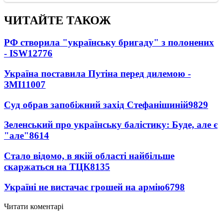
ЧИТАЙТЕ ТАКОЖ
РФ створила "українську бригаду" з полонених
- ISW
12776
Україна поставила Путіна перед дилемою -
ЗМІ
11007
Суд обрав запобіжний захід Стефанішиній
9829
Зеленський про українську балістику: Буде, але є
"але"
8614
Стало відомо, в якій області найбільше
скаржаться на ТЦК
8135
Україні не вистачає грошей на армію
6798
Читати коментарі