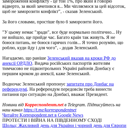
замороження конфлікту - це той 1%, про який я говорю
відверто, за який зачепився я... Ми чіпляємося за цей відсоток,
щоб не заморозити конфлікт", - сказав Зеленський.
За його словами, простіше було б заморозити його.
"У цьому немає "зради", все буде нормально політично... Ну
не вийшло, ще прийде час. Багато країн так живуть. Я не
боюся питань, не боюся гарячих голів... Я точно розумію, що
роблю, куди йду і для чого", - додав Зеленський.
Нагадаємо, що раніше
Зеленський вказав на кроки РФ до
анексії ОРДЛО
. Видача російських паспортів жителям
тимчасово не підконтрольних Україні районів Донбасу є
першим кроком до анексії, каже Зеленський.
Водночас Зеленський пропонує
запитати про Донбас на
референдумі
. На референдум передовсім треба винести
питання про ситуацію на Донбасі, вважає Президент.
Новини від
Корреспондент.net
в Telegram. Підписуйтесь на
наш канал
https://t.me/korrespondentnet
Читайте Korrespondent.net в Google News
ПРОТЕСТИ І ВІЙНА НА ПІВДЕННОМУ СХОДІ
Шольц: Жахливий день для України і чорний день для Європи