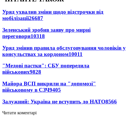
Уряд ухвалив зміни щодо відстрочки від
мобілізації
26687
Зеленський зробив заяву про мирні
переговори
10318
Уряд змінив правила обслуговування чоловіків у
консульствах за кордоном
10011
"Медові пастки": СБУ попередила
військових
9828
Майора ВСП викрили на "допомозі"
військовому в СЗЧ
9405
Залужний: Україна не вступить до НАТО
8566
Читати коментарі