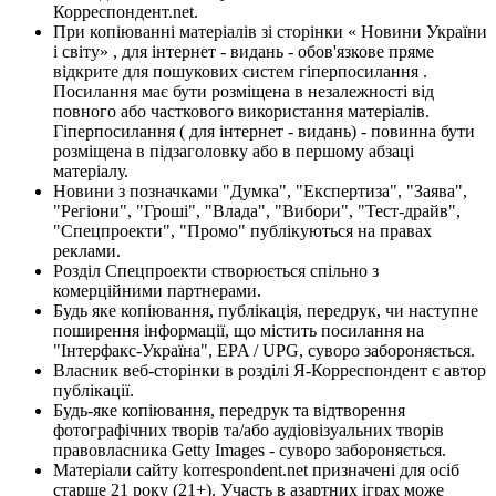
Корреспондент.net.
При копіюванні матеріалів зі сторінки « Новини України
і світу» , для інтернет - видань - обов'язкове пряме
відкрите для пошукових систем гіперпосилання .
Посилання має бути розміщена в незалежності від
повного або часткового використання матеріалів.
Гіперпосилання ( для інтернет - видань) - повинна бути
розміщена в підзаголовку або в першому абзаці
матеріалу.
Новини з позначками "Думка", "Експертиза", "Заява",
"Регіони", "Гроші", "Влада", "Вибори", "Тест-драйв",
"Спецпроекти", "Промо" публікуються на правах
реклами.
Розділ Спецпроекти створюється спільно з
комерційними партнерами.
Будь яке копіювання, публікація, передрук, чи наступне
поширення інформації, що містить посилання на
"Інтерфакс-Україна", EPA / UPG, суворо забороняється.
Власник веб-сторінки в розділі Я-Корреспондент є автор
публікації.
Будь-яке копіювання, передрук та відтворення
фотографічних творів та/або аудіовізуальних творів
правовласника Getty Images - суворо забороняється.
Матеріали сайту korrespondent.net призначені для осіб
старше 21 року (21+). Участь в азартних іграх може