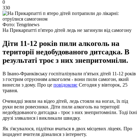
0
330
Фото: Tengrinews
На Прикарпатті п'ятеро дітей ледь не загинули від самогону
Діти 11-12 років пили алкоголь на
території недобудованого дитсадка. В
результаті троє з них знепритомніли.
В Івано-Франківську госпіталізували п'ятьох дітей 11-12 років
з гострим отруєнням алкоголем - вони пили самогон, який
винесли з дому. Про це
повідомляє
Сегодня у вівторок, 25
травня.
Очевидці зняли на відео дітей, ледь стояли на ногах, їх під
руки вели ровесники. Діти пили алкоголь на території
недобудованого дитсадка - троє з них знепритомніли. Тоді їхні
друзі злякалися і викликали швидку.
Як з'ясувалося, підлітки вчаться в двох місцевих ліцеях. Про
інцидент вчителя дізналися з інтернету.