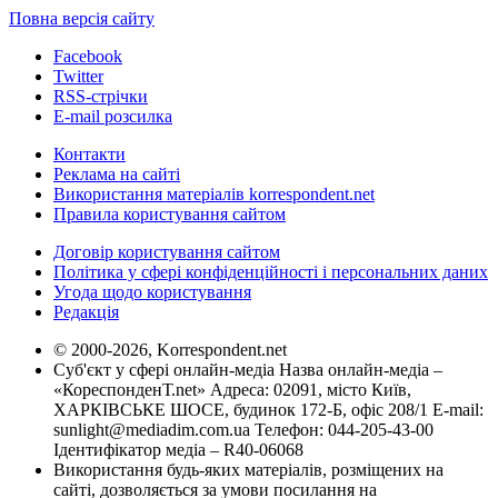
Повна версія сайту
Facebook
Twitter
RSS-стрічки
E-mail розсилка
Контакти
Реклама на сайті
Використання матеріалів korrespondent.net
Правила користування сайтом
Договір користування сайтом
Політика у сфері конфіденційності і персональних даних
Угода щодо користування
Редакція
© 2000-2026, Korrespondent.net
Суб'єкт у сфері онлайн-медіа Назва онлайн-медіа –
«КореспонденТ.net» Адреса: 02091, місто Київ,
ХАРКІВСЬКЕ ШОСЕ, будинок 172-Б, офіс 208/1 E-mail:
sunlight@mediadim.com.ua
Телефон: 044-205-43-00
Ідентифікатор медіа – R40-06068
Використання будь-яких матеріалів, розміщених на
сайті, дозволяється за умови посилання на