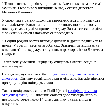
"Школа системно роботу проводить. Але школа не може сім'ю
замінити. Особливо у вихідний день", - сказав директор
Михайло Калинюк.
У свою чергу батьки школярів відмовляються спілкуватися з
журналістами. Викладачам вони пояснили, що дволітрову
пляшку самогону діти принесли з дому. Зазначається, що діти
зі звичайних сімей і навчаються посередньо.
"В одній родині бабуся виховує дитину, в другій родині - тата
немає. У третій - десь на заробітках. Зазвичай це впливає на
виховання", - стверджує заступник директора ліцею Людмила
Грицько.
Тепер всіх учасників інциденту очікують виховні бесіди в
школі і вдома.
Нагадаємо, що раніше в Дніпрі
дівчинка-підліток отруїлася
алкоголем
. Дитину госпіталізували в лікарню. Батьків підлітка
про дану подію поінформували.
Також повідомлялося, що в Білій Церкві
поліція врятувала
отруєну дівчину
. У Київській області двоє хлопців напоїли
невідомою речовиною 14-річну дівчину і намагалися її
викрасти.