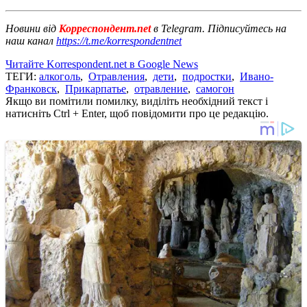
Новини від
Корреспондент.net
в Telegram. Підписуйтесь на
наш канал
https://t.me/korrespondentnet
Читайте Korrespondent.net в Google News
ТЕГИ:
алкоголь
,
Отравления
,
дети
,
подростки
,
Ивано-
Франковск
,
Прикарпатье
,
отравление
,
самогон
Якщо ви помітили помилку, виділіть необхідний текст і
натисніть Ctrl + Enter, щоб повідомити про це редакцію.