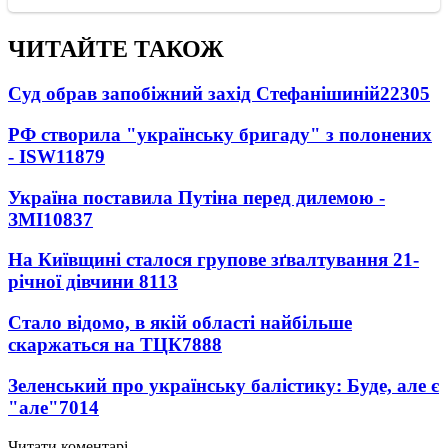
ЧИТАЙТЕ ТАКОЖ
Суд обрав запобіжний захід Стефанішиній
22305
РФ створила "українську бригаду" з полонених
- ISW
11879
Україна поставила Путіна перед дилемою -
ЗМІ
10837
На Київщині сталося групове зґвалтування 21-
річної дівчини
8113
Стало відомо, в якій області найбільше
скаржаться на ТЦК
7888
Зеленський про українську балістику: Буде, але є
"але"
7014
Читати коментарі