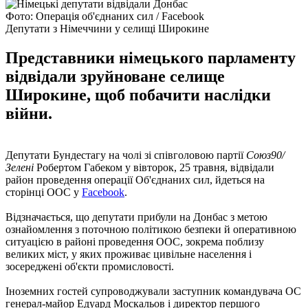
Фото: Операція об'єднаних сил / Facebook
Депутати з Німеччини у селищі Широкине
Представники німецького парламенту
відвідали зруйноване селище
Широкине, щоб побачити наслідки
війни.
Депутати Бундестагу на чолі зі співголовою партії
Союз90/
Зелені
Робертом Габеком у вівторок, 25 травня, відвідали
район проведення операції Об'єднаних сил, йдеться на
сторінці ООС у
Facebook
.
Відзначається, що депутати прибули на Донбас з метою
ознайомлення з поточною політикою безпеки й оперативною
ситуацією в районі проведення ООС, зокрема поблизу
великих міст, у яких проживає цивільне населення і
зосереджені об'єкти промисловості.
Іноземних гостей супроводжували заступник командувача ОС
генерал-майор Едуард Москальов і директор першого