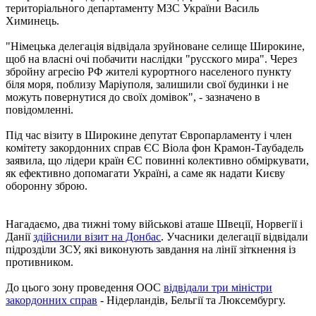
територіального департаменту МЗС України Василь
Химинець.
"Німецька делегація відвідала зруйноване селище Широкине,
щоб на власні очі побачити наслідки "русского мира". Через
збройну агресію РФ жителі курортного населеного пункту
біля моря, поблизу Маріуполя, залишили свої будинки і не
можуть повернутися до своїх домівок", - зазначено в
повідомленні.
Під час візиту в Широкине депутат Європарламенту і член
комітету закордонних справ ЄС Віола фон Крамон-Таубадель
заявила, що лідери країн ЄС повинні колективно обміркувати,
як ефективно допомагати Україні, а саме як надати Києву
оборонну зброю.
Нагадаємо, два тижні тому військові аташе Швеції, Норвегії і
Данії
здійснили візит на Донбас
. Учасники делегації відвідали
підрозділи ЗСУ, які виконують завдання на лінії зіткнення із
противником.
До цього зону проведення ООС
відвідали три міністри
закордонних справ
- Нідерландів, Бельгії та Люксембургу.