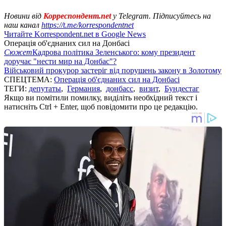
Новини від
Корреспондент.net
у Telegram. Підписуйтесь на
наш канал
https://t.me/korrespondentnet
Читайте Korrespondent.net в Google News
Операція об'єднаних сил на Донбасі
Сюжет
Кадрова політика Зеленського: кому президент
доручає "нести мир на Донбас"?
Військовий прокурор застеріг від порушень закону в Золотому
СПЕЦТЕМА:
Операція об'єднаних сил на Донбасі
ТЕГИ:
депутаты
,
Германия
,
донбасс
,
визит
,
Бундестаг
Якщо ви помітили помилку, виділіть необхідний текст і
натисніть Ctrl + Enter, щоб повідомити про це редакцію.