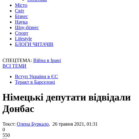
Місто
Світ
Бізнес
Наука
Шоу-бізнес
Спорт
Lifestyle
БЛОГИ ЧИТАЧІВ
СПЕЦТЕМА:
Війна в Ірані
ВСІ ТЕМИ
Вступ України в ЄС
Теракт в Барселоні
Німецькі депутати відвідали
Донбас
Текст:
Олена Буркало
, 26 травня 2021, 01:31
0
550