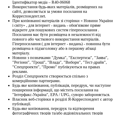
Ідентифікатор медіа – R40-06068
Використання будь-яких матеріалів, розміщених на
сайті, дозволяється за умови посилання на
Корреспондент.net.
При копіюванні матеріалів зі сторінки « Новини України
і світу» , для інтернет - видань - обов'язкове пряме
відкрите для пошукових систем гіперпосилання .
Посилання має бути розміщена в незалежності від
повного або часткового використання матеріалів.
Гіперпосилання ( для інтернет - видань) - повинна бути
розміщена в підзаголовку або в першому абзаці
матеріалу.
Новини з позначками "Думка", "Експертиза", "Заява",
"Регіони", "Гроші", "Влада", "Вибори", "Тест-драйв",
"Спецпроекти", "Промо" публікуються на правах
реклами.
Розділ Спецпроекти створюється спільно з
комерційними партнерами.
Будь яке копіювання, публікація, передрук, чи наступне
поширення інформації, що містить посилання на
"Інтерфакс-Україна", EPA / UPG, суворо забороняється.
Власник веб-сторінки в розділі Я-Корреспондент є автор
публікації.
Будь-яке копіювання, передрук та відтворення
фотографічних творів та/або аудіовізуальних творів