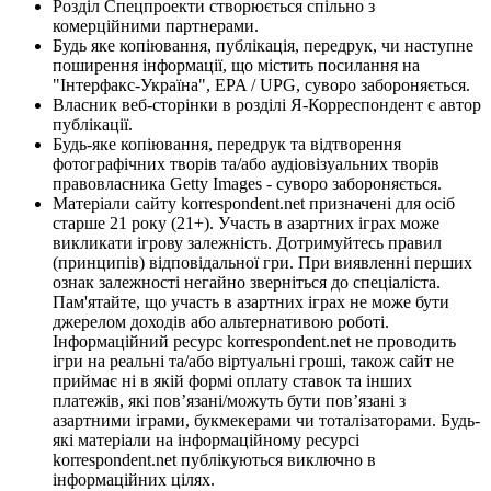
Розділ Спецпроекти створюється спільно з
комерційними партнерами.
Будь яке копіювання, публікація, передрук, чи наступне
поширення інформації, що містить посилання на
"Інтерфакс-Україна", EPA / UPG, суворо забороняється.
Власник веб-сторінки в розділі Я-Корреспондент є автор
публікації.
Будь-яке копіювання, передрук та відтворення
фотографічних творів та/або аудіовізуальних творів
правовласника Getty Images - суворо забороняється.
Матеріали сайту korrespondent.net призначені для осіб
старше 21 року (21+). Участь в азартних іграх може
викликати ігрову залежність. Дотримуйтесь правил
(принципів) відповідальної гри. При виявленні перших
ознак залежності негайно зверніться до спеціаліста.
Пам'ятайте, що участь в азартних іграх не може бути
джерелом доходів або альтернативою роботі.
Інформаційний ресурс korrespondent.net не проводить
ігри на реальні та/або віртуальні гроші, також сайт не
приймає ні в якій формі оплату ставок та інших
платежів, які пов’язані/можуть бути пов’язані з
азартними іграми, букмекерами чи тоталізаторами. Будь-
які матеріали на інформаційному ресурсі
korrespondent.net публікуються виключно в
інформаційних цілях.