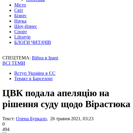
Місто
Світ
Бізнес
Наука
Шоу-бізнес
Спорт
Lifestyle
БЛОГИ ЧИТАЧІВ
СПЕЦТЕМА:
Війна в Ірані
ВСІ ТЕМИ
Вступ України в ЄС
Теракт в Барселоні
ЦВК подала апеляцію на
рішення суду щодо Вірастюка
Текст:
Олена Буркало
, 26 травня 2021, 03:23
0
494