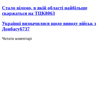
Стало відомо, в якій області найбільше
скаржаться на ТЦК
8063
Українці визначилися щодо виводу військ з
Донбасу
6737
Читати коментарі