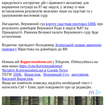
юридичного алгоритму дій і правового механізму для
вирішення ситуації на 87-му окрузі, у зв'язку із чим
встановлення результатів можливо лише на підставі та з
урахуванням висновків суду.
Нагадаємо, Верховний суд
вдруге скасував протокол ЦВК
про
результати довиборів Верховної Ради в окрузі №87 на
Прикарпатті. Рішення Великої палати Верховного суду буде
остаточним.
Водночас президент Володимир
Зеленський назвав законною
перемогу
Вірастюка на довиборах до ВР.
Новини від
Корреспондент.net
у Telegram. Підписуйтесь на
наш канал
https://t.me/korrespondentnet
Читайте Korrespondent.net в Google News
ТЕГИ:
ЦИК
,
Вирастюк
,
Верховный Суд
,
апелляция
,
Василий Вирастюк
Якщо ви помітили помилку, виділіть необхідний текст і
натисніть Ctrl + Enter, щоб повідомити про це редакцію.