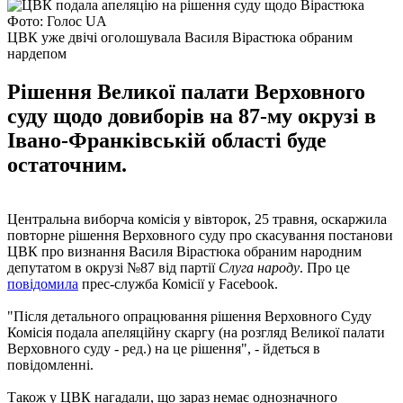
Фото: Голос UA
ЦВК уже двічі оголошувала Василя Вірастюка обраним
нардепом
Рішення Великої палати Верховного
суду щодо довиборів на 87-му окрузі в
Івано-Франківській області буде
остаточним.
Центральна виборча комісія у вівторок, 25 травня, оскаржила
повторне рішення Верховного суду про скасування постанови
ЦВК про визнання Василя Вірастюка обраним народним
депутатом в окрузі №87 від партії
Слуга народу
. Про це
повідомила
прес-служба Комісії у Facebook.
"Після детального опрацювання рішення Верховного Суду
Комісія подала апеляційну скаргу (на розгляд Великої палати
Верховного суду - ред.) на це рішення", - йдеться в
повідомленні.
Також у ЦВК нагадали, що зараз немає однозначного