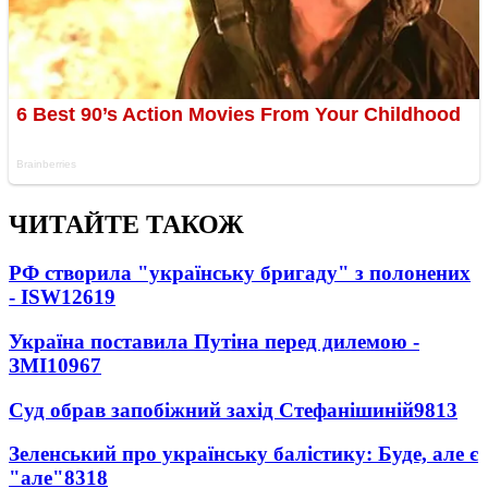
ЧИТАЙТЕ ТАКОЖ
РФ створила "українську бригаду" з полонених
- ISW
12619
Україна поставила Путіна перед дилемою -
ЗМІ
10967
Суд обрав запобіжний захід Стефанішиній
9813
Зеленський про українську балістику: Буде, але є
"але"
8318