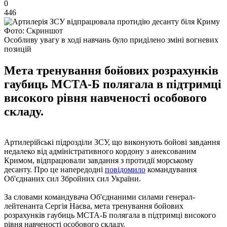
0
446
Фото: Скриншот
Особливу увагу в ході навчань було приділено зміні вогневих
позицій
Мета тренування бойових розрахунків
гаубиць МСТА-Б полягала в підтримці
високого рівня навченості особового
складу.
Артилерійські підрозділи ЗСУ, що виконують бойові завдання
недалеко від адміністративного кордону з анексованим
Кримом, відпрацювали завдання з протидії морському
десанту. Про це напередодні
повідомило
командування
Об'єднаних сил Збройних сил України.
За словами командувача Об'єднаними силами генерал-
лейтенанта Сергія Наєва, мета тренування бойових
розрахунків гаубиць МСТА-Б полягала в підтримці високого
рівня навченості особового складу.