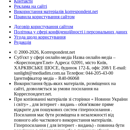
Контакти
Реклама на сайті
Використання матеріалів korrespondent.net
Правила користування сайтом
Договір користування сайтом
Політика у сфері конфіденційності і персональних даних
Угода щодо користування
Редакція
© 2000-2026, Korrespondent.net
Суб'єкт у сфері онлайн-медіа Назва онлайн-медіа –
«КореспонденТ.net» Адреса: 02091, місто Київ,
ХАРКІВСЬКЕ ШОСЕ, будинок 172-Б, офіс 208/1 E-mail:
sunlight@mediadim.com.ua
Телефон: 044-205-43-00
Ідентифікатор медіа – R40-06068
Використання будь-яких матеріалів, розміщених на
сайті, дозволяється за умови посилання на
Корреспондент.net.
При копіюванні матеріалів зі сторінки « Новини України
і світу» , для інтернет - видань - обов'язкове пряме
відкрите для пошукових систем гіперпосилання .
Посилання має бути розміщена в незалежності від
повного або часткового використання матеріалів.
Гіперпосилання ( для інтернет - видань) - повинна бути