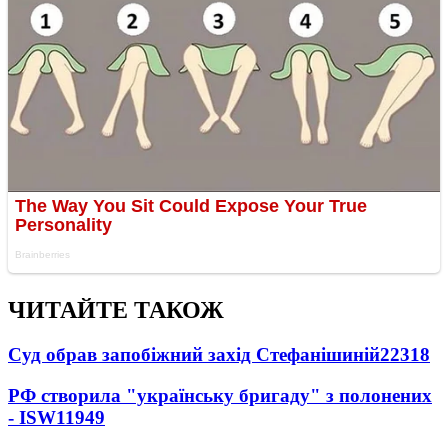
ЧИТАЙТЕ ТАКОЖ
Суд обрав запобіжний захід Стефанішиній
22318
РФ створила "українську бригаду" з полонених
- ISW
11949