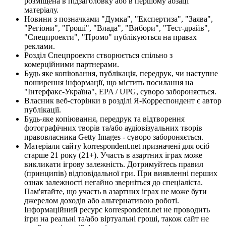
розміщена в підзаголовку або в першому абзаці
матеріалу.
Новини з позначками "Думка", "Експертиза", "Заява",
"Регіони", "Гроші", "Влада", "Вибори", "Тест-драйв",
"Спецпроекти", "Промо" публікуються на правах
реклами.
Розділ Спецпроекти створюється спільно з
комерційними партнерами.
Будь яке копіювання, публікація, передрук, чи наступне
поширення інформації, що містить посилання на
"Інтерфакс-Україна", EPA / UPG, суворо забороняється.
Власник веб-сторінки в розділі Я-Корреспондент є автор
публікації.
Будь-яке копіювання, передрук та відтворення
фотографічних творів та/або аудіовізуальних творів
правовласника Getty Images - суворо забороняється.
Матеріали сайту korrespondent.net призначені для осіб
старше 21 року (21+). Участь в азартних іграх може
викликати ігрову залежність. Дотримуйтесь правил
(принципів) відповідальної гри. При виявленні перших
ознак залежності негайно зверніться до спеціаліста.
Пам'ятайте, що участь в азартних іграх не може бути
джерелом доходів або альтернативою роботі.
Інформаційний ресурс korrespondent.net не проводить
ігри на реальні та/або віртуальні гроші, також сайт не