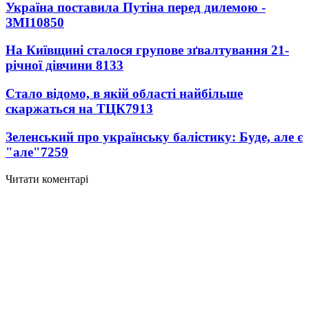
Україна поставила Путіна перед дилемою -
ЗМІ
10850
На Київщині сталося групове зґвалтування 21-
річної дівчини
8133
Стало відомо, в якій області найбільше
скаржаться на ТЦК
7913
Зеленський про українську балістику: Буде, але є
"але"
7259
Читати коментарі