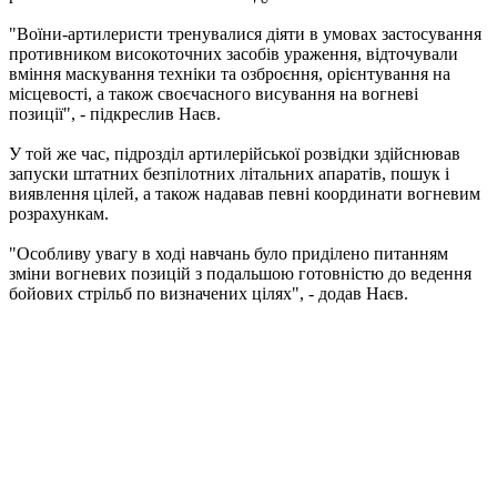
"Воїни-артилеристи тренувалися діяти в умовах застосування
противником високоточних засобів ураження, відточували
вміння маскування техніки та озброєння, орієнтування на
місцевості, а також своєчасного висування на вогневі
позиції", - підкреслив Наєв.
У той же час, підрозділ артилерійської розвідки здійснював
запуски штатних безпілотних літальних апаратів, пошук і
виявлення цілей, а також надавав певні координати вогневим
розрахункам.
"Особливу увагу в ході навчань було приділено питанням
зміни вогневих позицій з подальшою готовністю до ведення
бойових стрільб по визначених цілях", - додав Наєв.