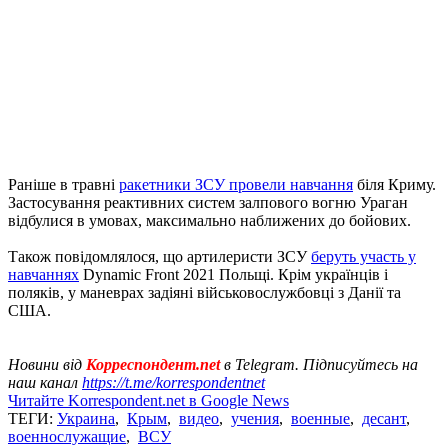
Раніше в травні
ракетники ЗСУ провели навчання
біля Криму.
Застосування реактивних систем залпового вогню Ураган
відбулися в умовах, максимально наближених до бойових.
Також повідомлялося, що артилеристи ЗСУ
беруть участь у
навчаннях
Dynamic Front 2021 Польщі. Крім українців і
поляків, у маневрах задіяні військовослужбовці з Данії та
США.
Новини від
Корреспондент.net
в Telegram. Підписуйтесь на
наш канал
https://t.me/korrespondentnet
Читайте Korrespondent.net в Google News
ТЕГИ:
Украина
,
Крым
,
видео
,
учения
,
военные
,
десант
,
военнослужащие
,
ВСУ