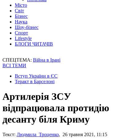
Місто
Світ
Бізнес
Наука
Шоу-бізнес
Спорт
Lifestyle
БЛОГИ ЧИТАЧІВ
СПЕЦТЕМА:
Війна в Ірані
ВСІ ТЕМИ
Вступ України в ЄС
Теракт в Барселоні
Артилерія ЗСУ
відпрацювала протидію
десанту біля Криму
Текст:
Людмила Троценко
, 26 травня 2021, 11:15