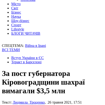
Місто
Світ
Бізнес
Наука
Шоу-бізнес
Спорт
Lifestyle
БЛОГИ ЧИТАЧІВ
СПЕЦТЕМА:
Війна в Ірані
ВСІ ТЕМИ
Вступ України в ЄС
Теракт в Барселоні
За пост губернатора
Кіровоградщини шахраї
вимагали $3,5 млн
Текст:
Людмила Троценко
, 26 травня 2021, 17:51