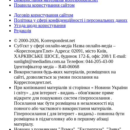
Правила користування сайтом
Договір користування сайтом
Політика у сфері конфіденційності і персональних даних
Угода щодо користування
Редакція
© 2000-2026, Korrespondent.net
Суб'єкт у сфері онлайн-медіа Назва онлайн-медіа –
«КореспонденТ.net» Адреса: 02091, місто Київ,
ХАРКІВСЬКЕ ШОСЕ, будинок 172-Б, офіс 208/1 E-mail:
sunlight@mediadim.com.ua
Телефон: 044-205-43-00
Ідентифікатор медіа – R40-06068
Використання будь-яких матеріалів, розміщених на
сайті, дозволяється за умови посилання на
Корреспондент.net.
При копіюванні матеріалів зі сторінки « Новини України
і світу» , для інтернет - видань - обов'язкове пряме
відкрите для пошукових систем гіперпосилання .
Посилання має бути розміщена в незалежності від
повного або часткового використання матеріалів.
Гіперпосилання ( для інтернет - видань) - повинна бути
розміщена в підзаголовку або в першому абзаці
матеріалу.
Новини з позначками "Думка", "Експертиза", "Заява",