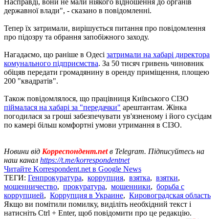
Насправді, вони не мали ніякого відношення до органів
державної влади", - сказано в повідомленні.
Тепер їх затримали, вирішується питання про повідомлення
про підозру та обрання запобіжного заходу.
Нагадаємо, що раніше в Одесі
затримали на хабарі директора
комунального підприємства
. За 50 тисяч гривень чиновник
обіцяв передати громадянину в оренду приміщення, площею
200 "квадратів".
Також повідомлялося, що працівниця Київського СІЗО
піймалася на хабарі за "передачки"
арештантам. Жінка
погодилася за гроші забезпечувати ув'язненому і його сусідам
по камері більш комфортні умови утримання в СІЗО.
Новини від
Корреспондент.net
в Telegram. Підписуйтесь на
наш канал
https://t.me/korrespondentnet
Читайте Korrespondent.net в Google News
ТЕГИ:
Генпрокуратура
,
коррупция
,
взятка
,
взятки
,
мошенничество
,
прокуратура
,
мошенники
,
борьба с
коррупцией
,
Коррупция в Украине
,
Кировоградская область
Якщо ви помітили помилку, виділіть необхідний текст і
натисніть Ctrl + Enter, щоб повідомити про це редакцію.