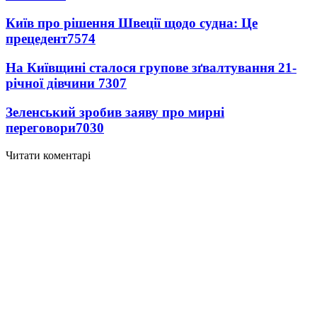
Київ про рішення Швеції щодо судна: Це
прецедент
7574
На Київщині сталося групове зґвалтування 21-
річної дівчини
7307
Зеленський зробив заяву про мирні
переговори
7030
Читати коментарі