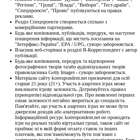
"Регіони", "Гроші", "Влада", "Вибори", "Тест-драйв",
"Спецпроекти", "Промо" публікуються на правах
реклами.
Розділ Спецпроекти створюється спільно з
комерційними партнерами.
Будь яке копіювання, публікація, передрук, чи наступне
поширення інформації, що містить посилання на
"Інтерфакс-Україна", EPA / UPG, суворо забороняється.
Власник веб-сторінки в розділі Я-Корреспондент є автор
публікації.
Будь-яке копіювання, передрук та відтворення
фотографічних творів та/або аудіовізуальних творів
правовласника Getty Images - суворо забороняється.
Матеріали сайту korrespondent.net призначені для осіб
старше 21 року (21+). Участь в азартних іграх може
викликати ігрову залежність. Дотримуйтесь правил
(принципів) відповідальної гри. При виявленні перших
ознак залежності негайно зверніться до спеціаліста.
Пам'ятайте, що участь в азартних іграх не може бути
джерелом доходів або альтернативою роботі.
Інформаційний ресурс korrespondent.net не проводить
ігри на реальні та/або віртуальні гроші, також сайт не
приймає ні в якій формі оплату ставок та інших
платежів, які пов’язані/можуть бути пов’язані з
азартними іграми, букмекерами чи тоталізаторами. Будь-