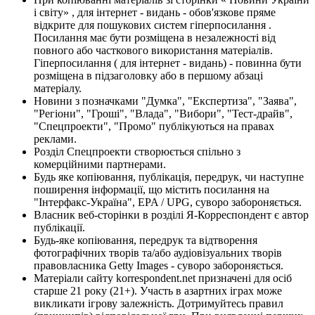
і світу» , для інтернет - видань - обов'язкове пряме
відкрите для пошукових систем гіперпосилання .
Посилання має бути розміщена в незалежності від
повного або часткового використання матеріалів.
Гіперпосилання ( для інтернет - видань) - повинна бути
розміщена в підзаголовку або в першому абзаці
матеріалу.
Новини з позначками "Думка", "Експертиза", "Заява",
"Регіони", "Гроші", "Влада", "Вибори", "Тест-драйв",
"Спецпроекти", "Промо" публікуються на правах
реклами.
Розділ Спецпроекти створюється спільно з
комерційними партнерами.
Будь яке копіювання, публікація, передрук, чи наступне
поширення інформації, що містить посилання на
"Інтерфакс-Україна", EPA / UPG, суворо забороняється.
Власник веб-сторінки в розділі Я-Корреспондент є автор
публікації.
Будь-яке копіювання, передрук та відтворення
фотографічних творів та/або аудіовізуальних творів
правовласника Getty Images - суворо забороняється.
Матеріали сайту korrespondent.net призначені для осіб
старше 21 року (21+). Участь в азартних іграх може
викликати ігрову залежність. Дотримуйтесь правил