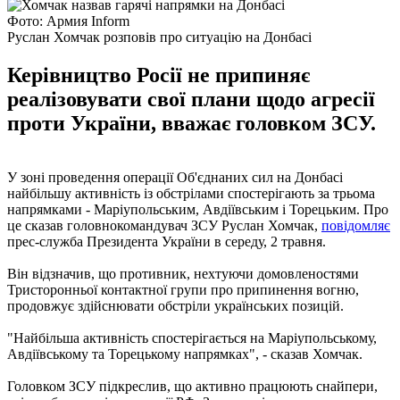
Фото: Армия Inform
Руслан Хомчак розповів про ситуацію на Донбасі
Керівництво Росії не припиняє
реалізовувати свої плани щодо агресії
проти України, вважає головком ЗСУ.
У зоні проведення операції Об'єднаних сил на Донбасі
найбільшу активність із обстрілами спостерігають за трьома
напрямками - Маріупольським, Авдіївським і Торецьким. Про
це сказав головнокомандувач ЗСУ Руслан Хомчак,
повідомляє
прес-служба Президента України в середу, 2 травня.
Він відзначив, що противник, нехтуючи домовленостями
Тристоронньої контактної групи про припинення вогню,
продовжує здійснювати обстріли українських позицій.
"Найбільша активність спостерігається на Маріупольському,
Авдіївському та Торецькому напрямках", - сказав Хомчак.
Головком ЗСУ підкреслив, що активно працюють снайпери,