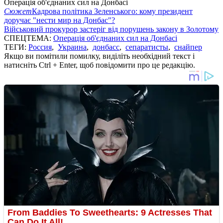
Операція об'єднаних сил на Донбасі
Сюжет
Кадрова політика Зеленського: кому президент
доручає "нести мир на Донбас"?
Військовий прокурор застеріг від порушень закону в Золотому
СПЕЦТЕМА:
Операція об'єднаних сил на Донбасі
ТЕГИ:
Россия
,
Украина
,
донбасс
,
сепаратисты
,
снайпер
Якщо ви помітили помилку, виділіть необхідний текст і
натисніть Ctrl + Enter, щоб повідомити про це редакцію.