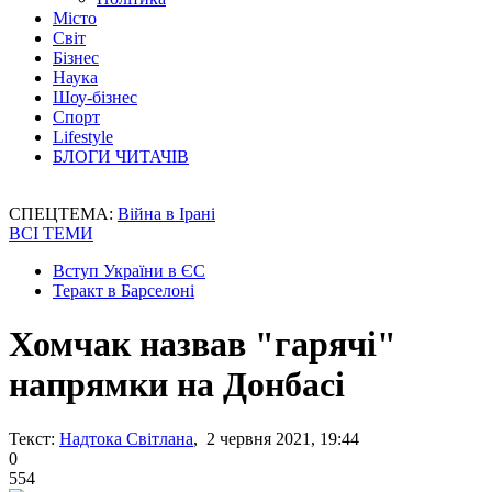
Місто
Світ
Бізнес
Наука
Шоу-бізнес
Спорт
Lifestyle
БЛОГИ ЧИТАЧІВ
СПЕЦТЕМА:
Війна в Ірані
ВСІ ТЕМИ
Вступ України в ЄС
Теракт в Барселоні
Хомчак назвав "гарячі"
напрямки на Донбасі
Текст:
Надтока Світлана
, 2 червня 2021, 19:44
0
554