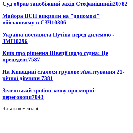
Суд обрав запобіжний захід Стефанішиній
20782
Майора ВСП викрили на "допомозі"
військовому в СЗЧ
10306
Україна поставила Путіна перед дилемою -
ЗМІ
10296
Київ про рішення Швеції щодо судна: Це
прецедент
7587
На Київщині сталося групове зґвалтування 21-
річної дівчини
7381
Зеленський зробив заяву про мирні
переговори
7043
Читати коментарі