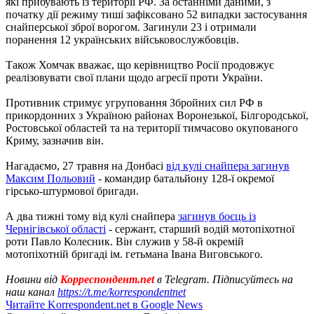
які прибувають із території РФ. За останніми даними, з
початку дії режиму тиші зафіксовано 52 випадки застосування
снайперської зброї ворогом. Загинули 23 і отримали
поранення 12 українських військовослужбовців.
Також Хомчак вважає, що керівництво Росії продовжує
реалізовувати свої плани щодо агресії проти України.
Противник стримує угруповання Збройних сил РФ в
прикордонних з Україною районах Воронезької, Білгородської,
Ростовської областей та на території тимчасово окупованого
Криму, зазначив він.
Нагадаємо, 27 травня на Донбасі
від кулі снайпера загинув
Максим Польовий
- командир батальйону 128-ї окремої
гірсько-штурмової бригади.
А два тижні тому від кулі снайпера
загинув боєць із
Чернігівської області
- сержант, старший водій мотопіхотної
роти Павло Колесник. Він служив у 58-й окремій
мотопіхотній бригаді ім. гетьмана Івана Виговського.
Новини від
Корреспондент.net
в Telegram. Підписуйтесь на
наш канал
https://t.me/korrespondentnet
Читайте Korrespondent.net в Google News