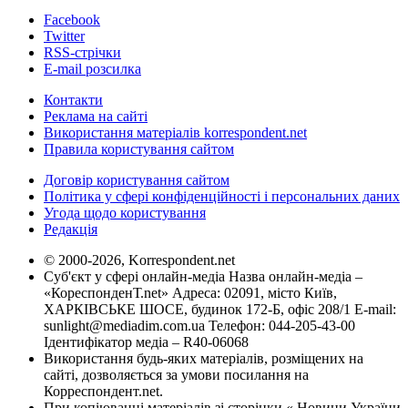
Facebook
Twitter
RSS-стрічки
E-mail розсилка
Контакти
Реклама на сайті
Використання матеріалів korrespondent.net
Правила користування сайтом
Договір користування сайтом
Політика у сфері конфіденційності і персональних даних
Угода щодо користування
Редакція
© 2000-2026, Korrespondent.net
Суб'єкт у сфері онлайн-медіа Назва онлайн-медіа –
«КореспонденТ.net» Адреса: 02091, місто Київ,
ХАРКІВСЬКЕ ШОСЕ, будинок 172-Б, офіс 208/1 E-mail:
sunlight@mediadim.com.ua
Телефон: 044-205-43-00
Ідентифікатор медіа – R40-06068
Використання будь-яких матеріалів, розміщених на
сайті, дозволяється за умови посилання на
Корреспондент.net.
При копіюванні матеріалів зі сторінки « Новини України