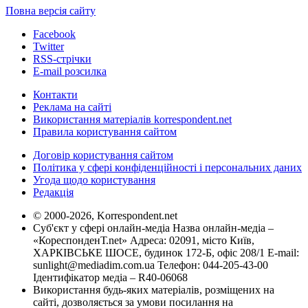
Повна версія сайту
Facebook
Twitter
RSS-стрічки
E-mail розсилка
Контакти
Реклама на сайті
Використання матеріалів korrespondent.net
Правила користування сайтом
Договір користування сайтом
Політика у сфері конфіденційності і персональних даних
Угода щодо користування
Редакція
© 2000-2026, Korrespondent.net
Суб'єкт у сфері онлайн-медіа Назва онлайн-медіа –
«КореспонденТ.net» Адреса: 02091, місто Київ,
ХАРКІВСЬКЕ ШОСЕ, будинок 172-Б, офіс 208/1 E-mail:
sunlight@mediadim.com.ua
Телефон: 044-205-43-00
Ідентифікатор медіа – R40-06068
Використання будь-яких матеріалів, розміщених на
сайті, дозволяється за умови посилання на