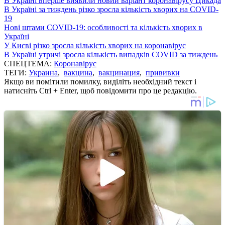
В Україні вперше виявили новий варіант коронавірусу Цикада
В Україні за тиждень різко зросла кількість хворих на COVID-
19
Нові штами COVID-19: особливості та кількість хворих в
Україні
У Києві різко зросла кількість хворих на коронавірус
В Україні утричі зросла кількість випадків COVID за тиждень
СПЕЦТЕМА:
Коронавірус
ТЕГИ:
Украина
,
вакцина
,
вакцинация
,
прививки
Якщо ви помітили помилку, виділіть необхідний текст і
натисніть Ctrl + Enter, щоб повідомити про це редакцію.