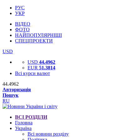
РУС
УКР
ВІДЕО
ФОТО
НАЙПОПУЛЯРНІШІ
СПЕЦПРОЕКТИ
USD
USD
44.4962
EUR
51.3814
Всі курси валют
44.4962
Авторизація
Пошук
RU
ВСІ РОЗДІЛИ
Головна
Україна
Всі новини розділу
Політика