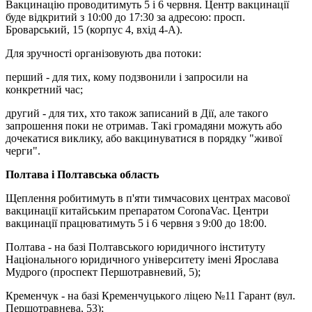
Вакцинацію проводитимуть 5 і 6 червня. Центр вакцинації
буде відкритий з 10:00 до 17:30 за адресою: просп.
Броварський, 15 (корпус 4, вхід 4-А).
Для зручності організовують два потоки:
перший - для тих, кому подзвонили і запросили на
конкретний час;
другий - для тих, хто також записаний в Дії, але такого
запрошення поки не отримав. Такі громадяни можуть або
дочекатися виклику, або вакцинуватися в порядку "живої
черги".
Полтава і Полтавська область
Щеплення робитимуть в п'яти тимчасових центрах масової
вакцинації китайським препаратом CoronaVac. Центри
вакцинації працюватимуть 5 і 6 червня з 9:00 до 18:00.
Полтава - на базі Полтавського юридичного інституту
Національного юридичного університету імені Ярослава
Мудрого (проспект Першотравневий, 5);
Кременчук - на базі Кременчуцького ліцею №11 Гарант (вул.
Першотравнева, 53);