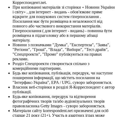
Корреспондент.net.
При копіюванні матеріалів зі сторінки « Новини України
і світу» , для інтернет - видань - обов'язкове пряме
відкрите для пошукових систем гіперпосилання .
Посилання має бути розміщена в незалежності від
повного або часткового використання матеріалів.
Гіперпосилання ( для інтернет - видань) - повинна бути
розміщена в підзаголовку або в першому абзаці
матеріалу.
Новини з позначками "Думка", "Експертиза", "Заява",
"Регіони", "Гроші", "Влада", "Вибори", "Тест-драйв",
"Спецпроекти", "Промо" публікуються на правах
реклами.
Розділ Спецпроекти створюється спільно з
комерційними партнерами.
Будь яке копіювання, публікація, передрук, чи наступне
поширення інформації, що містить посилання на
"Інтерфакс-Україна", EPA / UPG, суворо забороняється.
Власник веб-сторінки в розділі Я-Корреспондент є автор
публікації.
Будь-яке копіювання, передрук та відтворення
фотографічних творів та/або аудіовізуальних творів
правовласника Getty Images - суворо забороняється.
Матеріали сайту korrespondent.net призначені для осіб
старше 21 року (21+). Участь в азартних іграх може