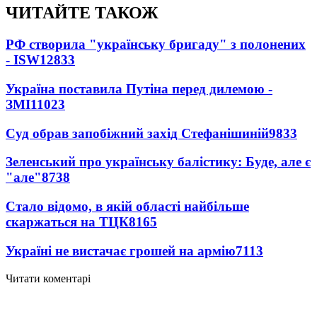
ЧИТАЙТЕ ТАКОЖ
РФ створила "українську бригаду" з полонених
- ISW
12833
Україна поставила Путіна перед дилемою -
ЗМІ
11023
Суд обрав запобіжний захід Стефанішиній
9833
Зеленський про українську балістику: Буде, але є
"але"
8738
Стало відомо, в якій області найбільше
скаржаться на ТЦК
8165
Україні не вистачає грошей на армію
7113
Читати коментарі