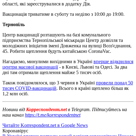
області, які зареєструвалися в додатку Дія.
Вакцинація триватиме в суботу та неділю з 10:00 до 19:00.
Тернопіль
Центр вакцинації розташують на базі комунального
підприємства Тернопільської міськради Центр дозвілля та
молодіжних ініціатив імені Довженка на вулиці Возз'єднання,
45. Робити щеплення будуть китайською CoronaVac.
Нагадаємо, минулими вихідними в Україні
вперше відкрилися
центри масової вакцинації
- в Києві, Львові та Одесі. За два
дні там отримали щеплення майже 5 тисяч осіб.
Також повідомлялося, що 3 червня в Україні
провели понад 50
тисяч COVID-вакцинацій
. Всього в країні щеплено більш як
1,2 млн осіб.
Новини від
Корреспондент.net
в Telegram. Підписуйтесь на
наш канал
https://t.me/korrespondentnet
Читайте Korrespondent.net в Google News
Коронавірус