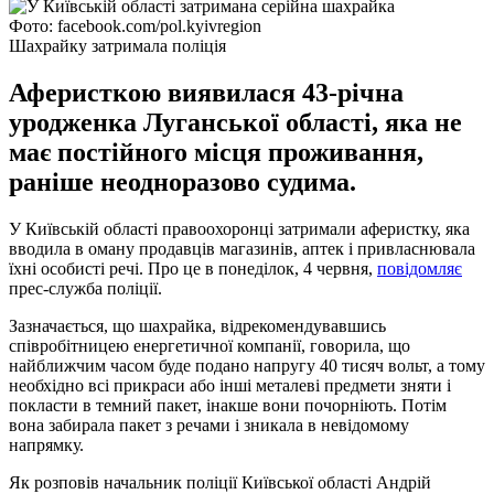
Фото: facebook.com/pol.kyivregion
Шахрайку затримала поліція
Аферисткою виявилася 43-річна
уродженка Луганської області, яка не
має постійного місця проживання,
раніше неодноразово судима.
У Київській області правоохоронці затримали аферистку, яка
вводила в оману продавців магазинів, аптек і привласнювала
їхні особисті речі. Про це в понеділок, 4 червня,
повідомляє
прес-служба поліції.
Зазначається, що шахрайка, відрекомендувавшись
співробітницею енергетичної компанії, говорила, що
найближчим часом буде подано напругу 40 тисяч вольт, а тому
необхідно всі прикраси або інші металеві предмети зняти і
покласти в темний пакет, інакше вони почорніють. Потім
вона забирала пакет з речами і зникала в невідомому
напрямку.
Як розповів начальник поліції Київської області Андрій