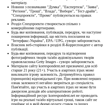
матеріалу.
Новини з позначками "Думка", "Експертиза", "Заява",
"Регіони", "Гроші", "Влада", "Вибори", "Тест-драйв",
"Спецпроекти", "Промо" публікуються на правах
реклами.
Розділ Спецпроекти створюється спільно з
комерційними партнерами.
Будь яке копіювання, публікація, передрук, чи наступне
поширення інформації, що містить посилання на
"Інтерфакс-Україна", EPA / UPG, суворо забороняється.
Власник веб-сторінки в розділі Я-Корреспондент є автор
публікації.
Будь-яке копіювання, передрук та відтворення
фотографічних творів та/або аудіовізуальних творів
правовласника Getty Images - суворо забороняється.
Матеріали сайту korrespondent.net призначені для осіб
старше 21 року (21+). Участь в азартних іграх може
викликати ігрову залежність. Дотримуйтесь правил
(принципів) відповідальної гри. При виявленні перших
ознак залежності негайно зверніться до спеціаліста.
Пам'ятайте, що участь в азартних іграх не може бути
джерелом доходів або альтернативою роботі.
Інформаційний ресурс korrespondent.net не проводить
ігри на реальні та/або віртуальні гроші, також сайт не
приймає ні в якій формі оплату ставок та інших