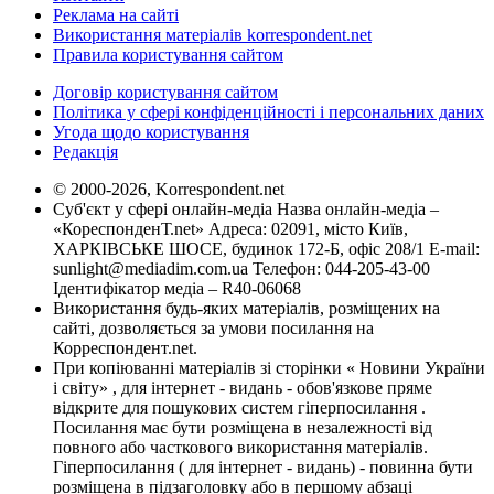
Реклама на сайті
Використання матеріалів korrespondent.net
Правила користування сайтом
Договір користування сайтом
Політика у сфері конфіденційності і персональних даних
Угода щодо користування
Редакція
© 2000-2026, Korrespondent.net
Суб'єкт у сфері онлайн-медіа Назва онлайн-медіа –
«КореспонденТ.net» Адреса: 02091, місто Київ,
ХАРКІВСЬКЕ ШОСЕ, будинок 172-Б, офіс 208/1 E-mail:
sunlight@mediadim.com.ua
Телефон: 044-205-43-00
Ідентифікатор медіа – R40-06068
Використання будь-яких матеріалів, розміщених на
сайті, дозволяється за умови посилання на
Корреспондент.net.
При копіюванні матеріалів зі сторінки « Новини України
і світу» , для інтернет - видань - обов'язкове пряме
відкрите для пошукових систем гіперпосилання .
Посилання має бути розміщена в незалежності від
повного або часткового використання матеріалів.
Гіперпосилання ( для інтернет - видань) - повинна бути
розміщена в підзаголовку або в першому абзаці