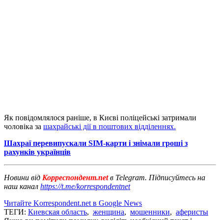
Як повідомлялося раніше, в Києві поліцейські затримали
чоловіка за
шахрайські дії в поштових відділеннях.
Шахраї перевипускали SIM-карти і знімали гроші з
рахунків українців
Новини від
Корреспондент.net
в Telegram. Підписуйтесь на
наш канал
https://t.me/korrespondentnet
Читайте Korrespondent.net в Google News
ТЕГИ:
Киевская область
,
женщина
,
мошенники
,
аферисты