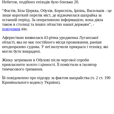
Небитов, подібних епізодів було близько 20.
"Фастів, Біла Церква, Обухів, Бориспіль, Ірпінь, Васильків - це
лише короткий перелік міст, де відзначилася шахрайка за
останній період. За оперативною інформацією, вона діяла
також в столиці та інших областях нашої держави", -
повідомив
він.
Аферисткою виявилася 43-річна уродженка Луганської
області, яка не має постійного місця проживання, раніше
неодноразово судима. У неї вилучили прикраси і техніку, які
могли бути викрадені.
Жінку затримали в Обухові після чергової спроби
привласнити золото і цінності. Її помістили в ізолятор
тимчасового тримання.
Їй повідомлено про підозру за фактом шахрайства (ч. 2 ст. 190
Кримінального кодексу України).