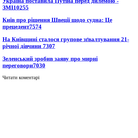
Україна поставила Путіна перед дилемою -
ЗМІ
10255
Київ про рішення Швеції щодо судна: Це
прецедент
7574
На Київщині сталося групове зґвалтування 21-
річної дівчини
7307
Зеленський зробив заяву про мирні
переговори
7030
Читати коментарі