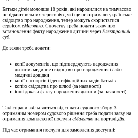
Батьки дітей молодше 18 років, які народилися на тимчасово
непідконтрольних територіях, які ще не отримали українське
свідоцтво про народження, тепер можуть скористатися
сервісом
еМалятко
. Спочатку треба подати заяву про
встановлення факту народження дитини через
Електронний
суд
.
До заяви треба додати:
копії документів, що підтверджують народження
дитини: медичне свідоцтво про народження і / або
медичні довідки
копії паспортів і ідентифікаційних кодів батьків
копію свідоцтва про шлюб (за наявності)
інші докази факту народження дитини (за наявності)
Такі справи звільняються від сплати судового збору. З
отриманим номером судового рішення треба подати заяву на
отримання комплексної послуги
еМалятко
на порталі
Дія
.
Під час отримання послуги для замовлення доступні: