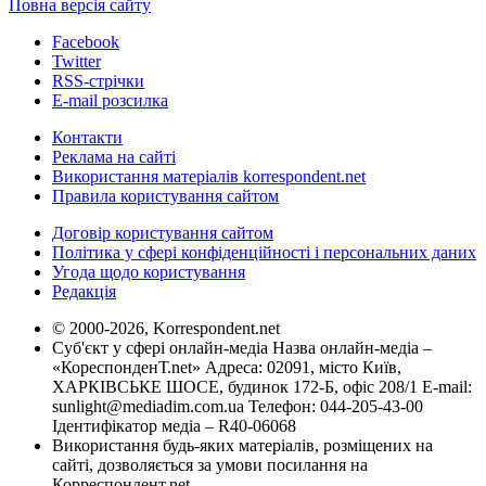
Повна версія сайту
Facebook
Twitter
RSS-стрічки
E-mail розсилка
Контакти
Реклама на сайті
Використання матеріалів korrespondent.net
Правила користування сайтом
Договір користування сайтом
Політика у сфері конфіденційності і персональних даних
Угода щодо користування
Редакція
© 2000-2026, Korrespondent.net
Суб'єкт у сфері онлайн-медіа Назва онлайн-медіа –
«КореспонденТ.net» Адреса: 02091, місто Київ,
ХАРКІВСЬКЕ ШОСЕ, будинок 172-Б, офіс 208/1 E-mail:
sunlight@mediadim.com.ua
Телефон: 044-205-43-00
Ідентифікатор медіа – R40-06068
Використання будь-яких матеріалів, розміщених на
сайті, дозволяється за умови посилання на
Корреспондент.net.