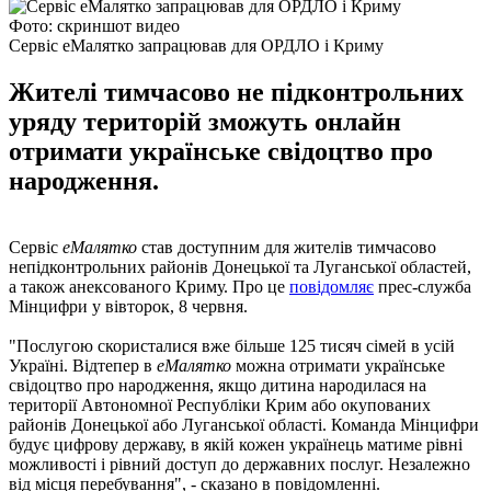
Фото: скриншот видео
Сервіс еМалятко запрацював для ОРДЛО і Криму
Жителі тимчасово не підконтрольних
уряду територій зможуть онлайн
отримати українське свідоцтво про
народження.
Сервіс
еМалятко
став доступним для жителів тимчасово
непідконтрольних районів Донецької та Луганської областей,
а також анексованого Криму. Про це
повідомляє
прес-служба
Мінцифри у вівторок, 8 червня.
"Послугою скористалися вже більше 125 тисяч сімей в усій
Україні. Відтепер в
еМалятко
можна отримати українське
свідоцтво про народження, якщо дитина народилася на
території Автономної Республіки Крим або окупованих
районів Донецької або Луганської області. Команда Мінцифри
будує цифрову державу, в якій кожен українець матиме рівні
можливості і рівний доступ до державних послуг. Незалежно
від місця перебування", - сказано в повідомленні.