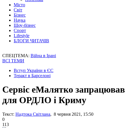
Місто
Світ
Бізнес
Наука
Шоу-бізнес
Спорт
Lifestyle
БЛОГИ ЧИТАЧІВ
СПЕЦТЕМА:
Війна в Ірані
ВСІ ТЕМИ
Вступ України в ЄС
Теракт в Барселоні
Сервіс еМалятко запрацював
для ОРДЛО і Криму
Текст:
Надтока Світлана
, 8 червня 2021, 15:50
0
113