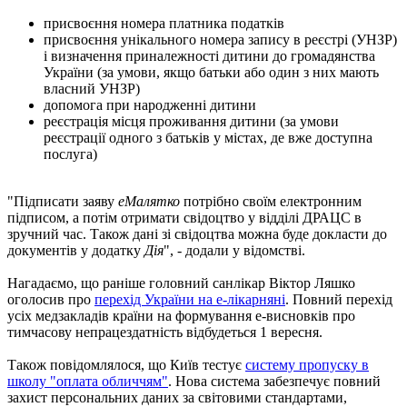
присвоєння номера платника податків
присвоєння унікального номера запису в реєстрі (УНЗР)
і визначення приналежності дитини до громадянства
України (за умови, якщо батьки або один з них мають
власний УНЗР)
допомога при народженні дитини
реєстрація місця проживання дитини (за умови
реєстрації одного з батьків у містах, де вже доступна
послуга)
"Підписати заяву
еМалятко
потрібно своїм електронним
підписом, а потім отримати свідоцтво у відділі ДРАЦС в
зручний час. Також дані зі свідоцтва можна буде докласти до
документів у додатку
Дія
", - додали у відомстві.
Нагадаємо, що раніше головний санлікар Віктор Ляшко
оголосив про
перехід України на е-лікарняні
. Повний перехід
усіх медзакладів країни на формування е-висновків про
тимчасову непрацездатність відбудеться 1 вересня.
Також повідомлялося, що Київ тестує
систему пропуску в
школу "оплата обличчям"
. Нова система забезпечує повний
захист персональних даних за світовими стандартами,