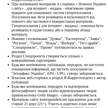
При копіюванні матеріалів зі сторінки « Новини України
і світу» , для інтернет - видань - обов'язкове пряме
відкрите для пошукових систем гіперпосилання .
Посилання має бути розміщена в незалежності від
повного або часткового використання матеріалів.
Гіперпосилання ( для інтернет - видань) - повинна бути
розміщена в підзаголовку або в першому абзаці
матеріалу.
Новини з позначками "Думка", "Експертиза", "Заява",
"Регіони", "Гроші", "Влада", "Вибори", "Тест-драйв",
"Спецпроекти", "Промо" публікуються на правах
реклами.
Розділ Спецпроекти створюється спільно з
комерційними партнерами.
Будь яке копіювання, публікація, передрук, чи наступне
поширення інформації, що містить посилання на
"Інтерфакс-Україна", EPA / UPG, суворо забороняється.
Власник веб-сторінки в розділі Я-Корреспондент є автор
публікації.
Будь-яке копіювання, передрук та відтворення
фотографічних творів та/або аудіовізуальних творів
правовласника Getty Images - суворо забороняється.
Матеріали сайту korrespondent.net призначені для осіб
старше 21 року (21+). Участь в азартних іграх може