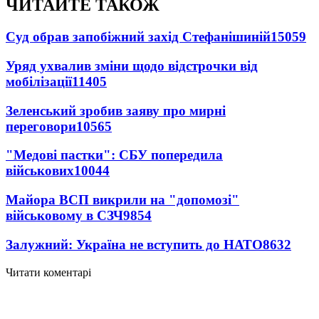
ЧИТАЙТЕ ТАКОЖ
Суд обрав запобіжний захід Стефанішиній
15059
Уряд ухвалив зміни щодо відстрочки від
мобілізації
11405
Зеленський зробив заяву про мирні
переговори
10565
"Медові пастки": СБУ попередила
військових
10044
Майора ВСП викрили на "допомозі"
військовому в СЗЧ
9854
Залужний: Україна не вступить до НАТО
8632
Читати коментарі