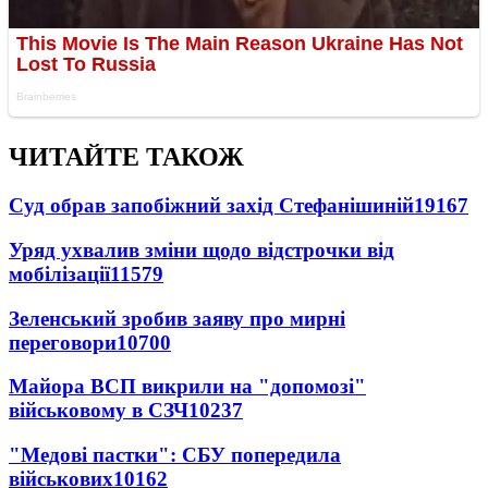
ЧИТАЙТЕ ТАКОЖ
Суд обрав запобіжний захід Стефанішиній
19167
Уряд ухвалив зміни щодо відстрочки від
мобілізації
11579
Зеленський зробив заяву про мирні
переговори
10700
Майора ВСП викрили на "допомозі"
військовому в СЗЧ
10237
"Медові пастки": СБУ попередила
військових
10162