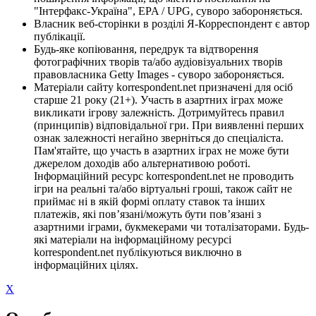
"Інтерфакс-Україна", EPA / UPG, суворо забороняється.
Власник веб-сторінки в розділі Я-Корреспондент є автор
публікації.
Будь-яке копіювання, передрук та відтворення
фотографічних творів та/або аудіовізуальних творів
правовласника Getty Images - суворо забороняється.
Матеріали сайту korrespondent.net призначені для осіб
старше 21 року (21+). Участь в азартних іграх може
викликати ігрову залежність. Дотримуйтесь правил
(принципів) відповідальної гри. При виявленні перших
ознак залежності негайно зверніться до спеціаліста.
Пам'ятайте, що участь в азартних іграх не може бути
джерелом доходів або альтернативою роботі.
Інформаційний ресурс korrespondent.net не проводить
ігри на реальні та/або віртуальні гроші, також сайт не
приймає ні в якій формі оплату ставок та інших
платежів, які пов’язані/можуть бути пов’язані з
азартними іграми, букмекерами чи тоталізаторами. Будь-
які матеріали на інформаційному ресурсі
korrespondent.net публікуються виключно в
інформаційних цілях.
X