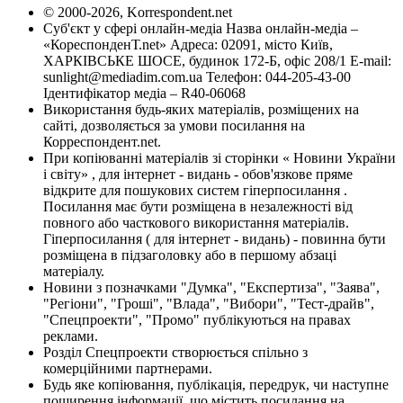
© 2000-2026, Korrespondent.net
Суб'єкт у сфері онлайн-медіа Назва онлайн-медіа –
«КореспонденТ.net» Адреса: 02091, місто Київ,
ХАРКІВСЬКЕ ШОСЕ, будинок 172-Б, офіс 208/1 E-mail:
sunlight@mediadim.com.ua
Телефон: 044-205-43-00
Ідентифікатор медіа – R40-06068
Використання будь-яких матеріалів, розміщених на
сайті, дозволяється за умови посилання на
Корреспондент.net.
При копіюванні матеріалів зі сторінки « Новини України
і світу» , для інтернет - видань - обов'язкове пряме
відкрите для пошукових систем гіперпосилання .
Посилання має бути розміщена в незалежності від
повного або часткового використання матеріалів.
Гіперпосилання ( для інтернет - видань) - повинна бути
розміщена в підзаголовку або в першому абзаці
матеріалу.
Новини з позначками "Думка", "Експертиза", "Заява",
"Регіони", "Гроші", "Влада", "Вибори", "Тест-драйв",
"Спецпроекти", "Промо" публікуються на правах
реклами.
Розділ Спецпроекти створюється спільно з
комерційними партнерами.
Будь яке копіювання, публікація, передрук, чи наступне
поширення інформації, що містить посилання на