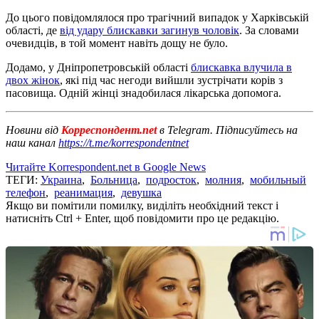
До цього повідомлялося про трагічний випадок у Харківській
області, де
від удару блискавки загинув чоловік
. За словами
очевидців, в той момент навіть дощу не було.
Додамо, у Дніпропетровській області
блискавка влучила в
двох жінок
, які під час негоди вийшли зустрічати корів з
пасовища. Одній жінці знадобилася лікарська допомога.
Новини від
Корреспондент.net
в Telegram. Підписуйтесь на
наш канал
https://t.me/korrespondentnet
Читайте Korrespondent.net в Google News
ТЕГИ:
Украина
,
Больница
,
подросток
,
молния
,
мобильный
телефон
,
реанимация
,
девушка
Якщо ви помітили помилку, виділіть необхідний текст і
натисніть Ctrl + Enter, щоб повідомити про це редакцію.