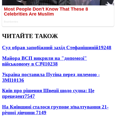
ЧИТАЙТЕ ТАКОЖ
Суд обрав запобіжний захід Стефанішиній
19248
Майора ВСП викрили на "допомозі"
військовому в СЗЧ
10238
Україна поставила Путіна перед дилемою -
ЗМІ
10136
Київ про рішення Швеції щодо судна: Це
прецедент
7547
На Київщині сталося групове зґвалтування 21-
річної дівчини
7149