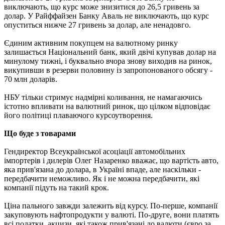
виключають, що курс може знизитися до 26,5 гривень за
долар. У Райффайзен Банку Аваль не виключають, що курс
опуститься нижче 27 гривень за долар, але ненадовго.
Єдиним активним покупцем на валютному ринку
залишається Національний банк, який двічі купував долар на
минулому тижні, і буквально вчора знову виходив на ринок,
викупивши в резерви половину із запропонованого обсягу -
70 млн доларів.
НБУ тільки стримує надмірні коливання, не намагаючись
істотно впливати на валютний ринок, що цілком відповідає
його політиці плаваючого курсоутворення.
Що буде з товарами
Гендиректор Всеукраїнської асоціації автомобільних
імпортерів і дилерів Олег Назаренко вважає, що вартість авто,
яка прив'язана до долара, в Україні впаде, але наскільки -
передбачити неможливо. Як і не можна передбачити, які
компанії підуть на такий крок.
Ціна пального завжди залежить від курсу. По-перше, компанії
закуповують нафтопродукти у валюті. По-друге, вони платять
всі податки, акцизи, які також прив'язані до валюти (євро за