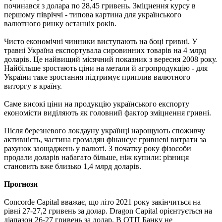
починався з долара по 28,45 гривень. Зміцнення курсу в
першому півріччі - типова картина для українського
валютного ринку останніх років.
Чисто економічні чинники виступають на боці гривні. У
травні Україна експортувала сировинних товарів на 4 млрд
доларів. Це найвищий місячний показник з вересня 2008 року.
Найбільше зростають ціни на метали й агропродукцію - для
України таке зростання підтримує приплив валютного
виторгу в країну.
Саме високі ціни на продукцію українського експорту
економісти виділяють як головний фактор зміцнення гривні.
Після березневого локдауну українці нарощують споживчу
активність, частина громадян фінансує гривневі витрати за
рахунок заощаджень у валюті. З початку року фізособи
продали доларів набагато більше, ніж купили: різниця
становить вже близько 1,4 млрд доларів.
Прогнози
Concorde Capital вважає, що літо 2021 року закінчиться на
рівні 27-27,2 гривень за долар. Dragon Capital орієнтується на
діапазон 26-27 гривень за долар. В ОТП Банку не