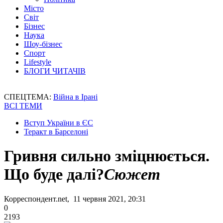
Місто
Світ
Бізнес
Наука
Шоу-бізнес
Спорт
Lifestyle
БЛОГИ ЧИТАЧІВ
СПЕЦТЕМА:
Війна в Ірані
ВСІ ТЕМИ
Вступ України в ЄС
Теракт в Барселоні
Гривня сильно зміцнюється.
Що буде далі?
Сюжет
Корреспондент.net, 11 червня 2021, 20:31
0
2193