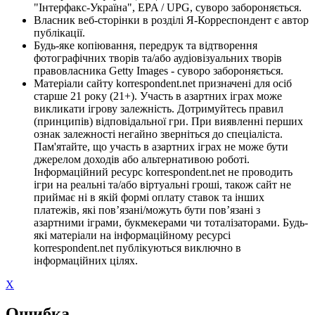
"Інтерфакс-Україна", EPA / UPG, суворо забороняється.
Власник веб-сторінки в розділі Я-Корреспондент є автор
публікації.
Будь-яке копіювання, передрук та відтворення
фотографічних творів та/або аудіовізуальних творів
правовласника Getty Images - суворо забороняється.
Матеріали сайту korrespondent.net призначені для осіб
старше 21 року (21+). Участь в азартних іграх може
викликати ігрову залежність. Дотримуйтесь правил
(принципів) відповідальної гри. При виявленні перших
ознак залежності негайно зверніться до спеціаліста.
Пам'ятайте, що участь в азартних іграх не може бути
джерелом доходів або альтернативою роботі.
Інформаційний ресурс korrespondent.net не проводить
ігри на реальні та/або віртуальні гроші, також сайт не
приймає ні в якій формі оплату ставок та інших
платежів, які пов’язані/можуть бути пов’язані з
азартними іграми, букмекерами чи тоталізаторами. Будь-
які матеріали на інформаційному ресурсі
korrespondent.net публікуються виключно в
інформаційних цілях.
X
Ошибка