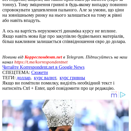
тонну). Тому зміцнення гривні в будь-якому випадку повинно
спровокувати здешевлення пального. Але за умови, що ціни
на зовнішньому ринку на нього залишаться на тому ж рівні
або навіть впадуть.
А ось на вартість нерухомості динаміка курсу не вплине.
Якщо навіть мова йде про закупівлю будівельних матеріалів,
більш важливим залишається співвідношення євро до долара.
Новини від
Корреспондент.net
в Telegram. Підписуйтесь на наш
канал
https://t.me/korrespondentnet
Читайте Korrespondent.net в Google News
СПЕЦТЕМА:
Сюжети
ТЕГИ:
доллар
,
курс валют
,
курс гривны
Якщо ви помітили помилку, виділіть необхідний текст і
натисніть Ctrl + Enter, щоб повідомити про це редакцію.