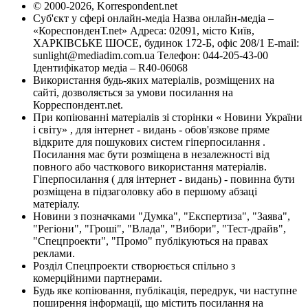
© 2000-2026, Korrespondent.net
Суб'єкт у сфері онлайн-медіа Назва онлайн-медіа –
«КореспонденТ.net» Адреса: 02091, місто Київ,
ХАРКІВСЬКЕ ШОСЕ, будинок 172-Б, офіс 208/1 E-mail:
sunlight@mediadim.com.ua
Телефон: 044-205-43-00
Ідентифікатор медіа – R40-06068
Використання будь-яких матеріалів, розміщених на
сайті, дозволяється за умови посилання на
Корреспондент.net.
При копіюванні матеріалів зі сторінки « Новини України
і світу» , для інтернет - видань - обов'язкове пряме
відкрите для пошукових систем гіперпосилання .
Посилання має бути розміщена в незалежності від
повного або часткового використання матеріалів.
Гіперпосилання ( для інтернет - видань) - повинна бути
розміщена в підзаголовку або в першому абзаці
матеріалу.
Новини з позначками "Думка", "Експертиза", "Заява",
"Регіони", "Гроші", "Влада", "Вибори", "Тест-драйв",
"Спецпроекти", "Промо" публікуються на правах
реклами.
Розділ Спецпроекти створюється спільно з
комерційними партнерами.
Будь яке копіювання, публікація, передрук, чи наступне
поширення інформації, що містить посилання на