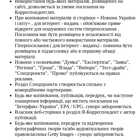
Використання будь-яких матеріалів, розміщених на
сайті, дозволяється за умови посилання на
Корреспондент.net.
При копіюванні матеріалів зі сторінки « Новини України
і світу» , для інтернет - видань - обов'язкове пряме
відкрите для пошукових систем гіперпосилання .
Посилання має бути розміщена в незалежності від
повного або часткового використання матеріалів.
Гіперпосилання ( для інтернет - видань) - повинна бути
розміщена в підзаголовку або в першому абзаці
матеріалу.
Новини з позначками "Думка", "Експертиза", "Заява",
"Регіони", "Гроші", "Влада", "Вибори", "Тест-драйв",
"Спецпроекти", "Промо" публікуються на правах
реклами.
Розділ Спецпроекти створюється спільно з
комерційними партнерами.
Будь яке копіювання, публікація, передрук, чи наступне
поширення інформації, що містить посилання на
"Інтерфакс-Україна", EPA / UPG, суворо забороняється.
Власник веб-сторінки в розділі Я-Корреспондент є автор
публікації.
Будь-яке копіювання, передрук та відтворення
фотографічних творів та/або аудіовізуальних творів
правовласника Getty Images - суворо забороняється.