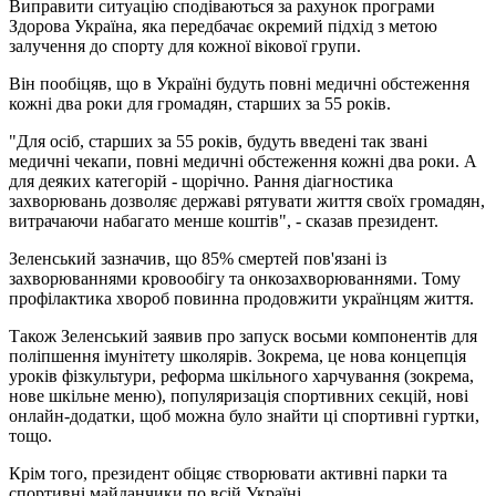
Виправити ситуацію сподіваються за рахунок програми
Здорова Україна, яка передбачає окремий підхід з метою
залучення до спорту для кожної вікової групи.
Він пообіцяв, що в Україні будуть повні медичні обстеження
кожні два роки для громадян, старших за 55 років.
"Для осіб, старших за 55 років, будуть введені так звані
медичні чекапи, повні медичні обстеження кожні два роки. А
для деяких категорій - щорічно. Рання діагностика
захворювань дозволяє державі рятувати життя своїх громадян,
витрачаючи набагато менше коштів", - сказав президент.
Зеленський зазначив, що 85% смертей пов'язані із
захворюваннями кровообігу та онкозахворюваннями. Тому
профілактика хвороб повинна продовжити українцям життя.
Також Зеленський заявив про запуск восьми компонентів для
поліпшення імунітету школярів. Зокрема, це нова концепція
уроків фізкультури, реформа шкільного харчування (зокрема,
нове шкільне меню), популяризація спортивних секцій, нові
онлайн-додатки, щоб можна було знайти ці спортивні гуртки,
тощо.
Крім того, президент обіцяє створювати активні парки та
спортивні майданчики по всій Україні.