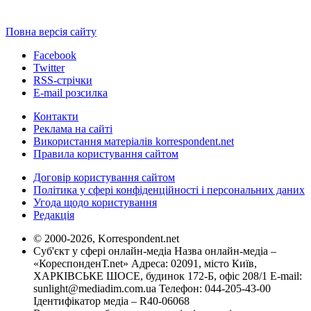
Повна версія сайту
Facebook
Twitter
RSS-стрічки
E-mail розсилка
Контакти
Реклама на сайті
Використання матеріалів korrespondent.net
Правила користування сайтом
Договір користування сайтом
Політика у сфері конфіденційності і персональних даних
Угода щодо користування
Редакція
© 2000-2026, Korrespondent.net
Суб'єкт у сфері онлайн-медіа Назва онлайн-медіа –
«КореспонденТ.net» Адреса: 02091, місто Київ,
ХАРКІВСЬКЕ ШОСЕ, будинок 172-Б, офіс 208/1 E-mail:
sunlight@mediadim.com.ua
Телефон: 044-205-43-00
Ідентифікатор медіа – R40-06068