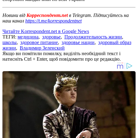
Новини від
Корреспондент.net
в Telegram. Підписуйтесь на
наш канал
https://t.me/korrespondentnet
Читайте Korrespondent.net в Google News
ТЕГИ:
медицина
,
здоровье
,
Продолжительность жизни
,
школы
,
здоровое питание
,
здоровье нации
,
здоровый образ
жизни
,
Владимир Зеленский
Якщо ви помітили помилку, виділіть необхідний текст і
натисніть Ctrl + Enter, щоб повідомити про це редакцію.