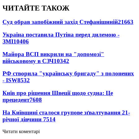
ЧИТАЙТЕ ТАКОЖ
Суд обрав запобіжний захід Стефанішиній
21663
Україна поставила Путіна перед дилемою -
ЗМІ
10406
Майора ВСП викрили на "допомозі"
військовому в СЗЧ
10342
РФ створила "українську бригаду" з полонених
- ISW
8532
Київ про рішення Швеції щодо судна: Це
прецедент
7608
На Київщині сталося групове зґвалтування 21-
річної дівчини
7514
Читати коментарі