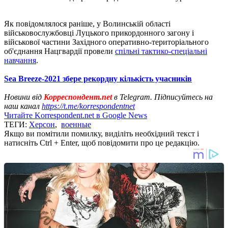
Як повідомлялося раніше, у Волинській області
військовослужбовці Луцького прикордонного загону і
військової частини Західного оперативно-територіального
об'єднання Нацгвардії провели
спільні тактико-спеціальні
навчання
.
Sea Breeze-2021 збере рекордну кількість учасників
Новини від
Корреспондент.net
в Telegram. Підписуйтесь на
наш канал
https://t.me/korrespondentnet
Читайте Korrespondent.net в Google News
ТЕГИ:
Херсон
,
военные
Якщо ви помітили помилку, виділіть необхідний текст і
натисніть Ctrl + Enter, щоб повідомити про це редакцію.