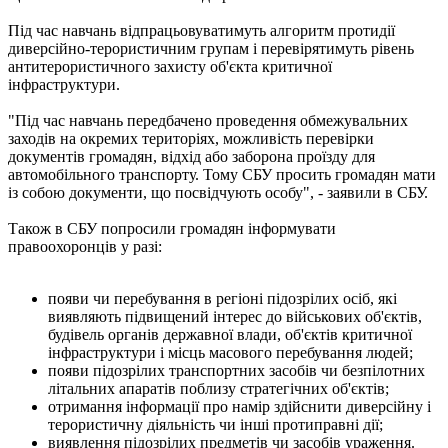
Під час навчань відпрацьовуватимуть алгоритм протидії
диверсійно-терористичним групам і перевірятимуть рівень
антитерористичного захисту об'єкта критичної
інфраструктури.
"Під час навчань передбачено проведення обмежувальних
заходів на окремих територіях, можливість перевірки
документів громадян, відхід або заборона проїзду для
автомобільного транспорту. Тому СБУ просить громадян мати
із собою документи, що посвідчують особу", - заявили в СБУ.
Також в СБУ попросили громадян інформувати
правоохоронців у разі:
появи чи перебування в регіоні підозрілих осіб, які
виявляють підвищений інтерес до військових об'єктів,
будівель органів державної влади, об'єктів критичної
інфраструктури і місць масового перебування людей;
появи підозрілих транспортних засобів чи безпілотних
літальних апаратів поблизу стратегічних об'єктів;
отримання інформації про намір здійснити диверсійну і
терористичну діяльність чи інші протиправні дії;
виявлення підозрілих предметів чи засобів ураження.