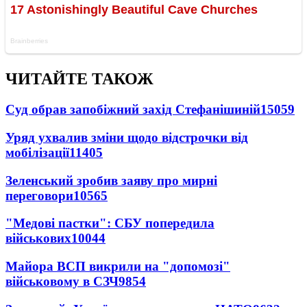
ЧИТАЙТЕ ТАКОЖ
Суд обрав запобіжний захід Стефанішиній
15059
Уряд ухвалив зміни щодо відстрочки від
мобілізації
11405
Зеленський зробив заяву про мирні
переговори
10565
"Медові пастки": СБУ попередила
військових
10044
Майора ВСП викрили на "допомозі"
військовому в СЗЧ
9854