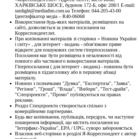
ХАРКІВСЬКЕ ШОСЕ, будинок 172-Б, офіс 208/1 E-mail:
sunlight@mediadim.com.ua
Телефон: 044-205-43-00
Ідентифікатор медіа – R40-06068
Використання будь-яких матеріалів, розміщених на
сайті, дозволяється за умови посилання на
Корреспондент.net.
При копіюванні матеріалів зі сторінки « Новини України
і світу» , для інтернет - видань - обов'язкове пряме
відкрите для пошукових систем гіперпосилання .
Посилання має бути розміщена в незалежності від
повного або часткового використання матеріалів.
Гіперпосилання ( для інтернет - видань) - повинна бути
розміщена в підзаголовку або в першому абзаці
матеріалу.
Новини з позначками "Думка", "Експертиза", "Заява",
"Регіони", "Гроші", "Влада", "Вибори", "Тест-драйв",
"Спецпроекти", "Промо" публікуються на правах
реклами.
Розділ Спецпроекти створюється спільно з
комерційними партнерами.
Будь яке копіювання, публікація, передрук, чи наступне
поширення інформації, що містить посилання на
"Інтерфакс-Україна", EPA / UPG, суворо забороняється.
Власник веб-сторінки в розділі Я-Корреспондент є автор