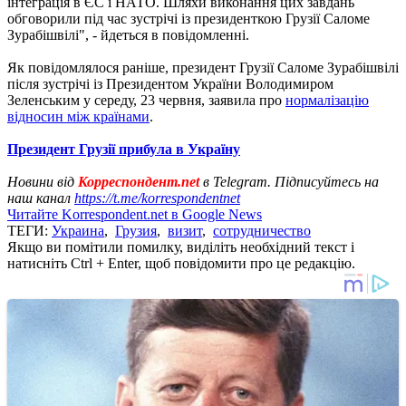
інтеграція в ЄС і НАТО. Шляхи виконання цих завдань
обговорили під час зустрічі із президенткою Грузії Саломе
Зурабішвілі", - йдеться в повідомленні.
Як повідомлялося раніше, президент Грузії Саломе Зурабішвілі
після зустрічі із Президентом України Володимиром
Зеленським у середу, 23 червня, заявила про
нормалізацію
відносин між країнами
.
Президент Грузії прибула в Україну
Новини від
Корреспондент.net
в Telegram. Підписуйтесь на
наш канал
https://t.me/korrespondentnet
Читайте Korrespondent.net в Google News
ТЕГИ:
Украина
,
Грузия
,
визит
,
сотрудничество
Якщо ви помітили помилку, виділіть необхідний текст і
натисніть Ctrl + Enter, щоб повідомити про це редакцію.