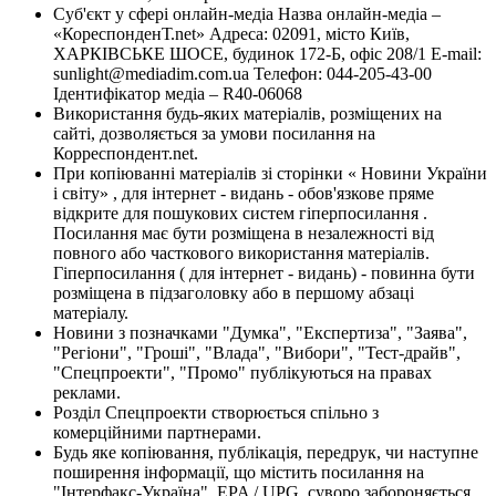
Суб'єкт у сфері онлайн-медіа Назва онлайн-медіа –
«КореспонденТ.net» Адреса: 02091, місто Київ,
ХАРКІВСЬКЕ ШОСЕ, будинок 172-Б, офіс 208/1 E-mail:
sunlight@mediadim.com.ua
Телефон: 044-205-43-00
Ідентифікатор медіа – R40-06068
Використання будь-яких матеріалів, розміщених на
сайті, дозволяється за умови посилання на
Корреспондент.net.
При копіюванні матеріалів зі сторінки « Новини України
і світу» , для інтернет - видань - обов'язкове пряме
відкрите для пошукових систем гіперпосилання .
Посилання має бути розміщена в незалежності від
повного або часткового використання матеріалів.
Гіперпосилання ( для інтернет - видань) - повинна бути
розміщена в підзаголовку або в першому абзаці
матеріалу.
Новини з позначками "Думка", "Експертиза", "Заява",
"Регіони", "Гроші", "Влада", "Вибори", "Тест-драйв",
"Спецпроекти", "Промо" публікуються на правах
реклами.
Розділ Спецпроекти створюється спільно з
комерційними партнерами.
Будь яке копіювання, публікація, передрук, чи наступне
поширення інформації, що містить посилання на
"Інтерфакс-Україна", EPA / UPG, суворо забороняється.