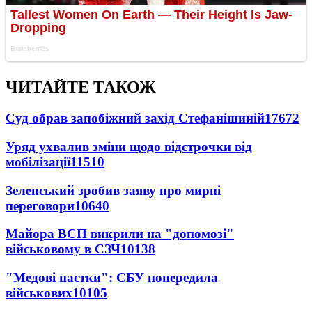
ЧИТАЙТЕ ТАКОЖ
Суд обрав запобіжний захід Стефанішиній
17672
Уряд ухвалив зміни щодо відстрочки від
мобілізації
11510
Зеленський зробив заяву про мирні
переговори
10640
Майора ВСП викрили на "допомозі"
військовому в СЗЧ
10138
"Медові пастки": СБУ попередила
військових
10105