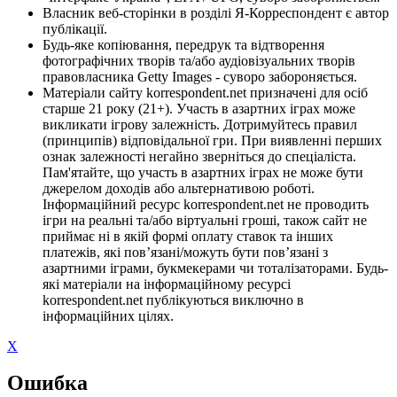
Власник веб-сторінки в розділі Я-Корреспондент є автор
публікації.
Будь-яке копіювання, передрук та відтворення
фотографічних творів та/або аудіовізуальних творів
правовласника Getty Images - суворо забороняється.
Матеріали сайту korrespondent.net призначені для осіб
старше 21 року (21+). Участь в азартних іграх може
викликати ігрову залежність. Дотримуйтесь правил
(принципів) відповідальної гри. При виявленні перших
ознак залежності негайно зверніться до спеціаліста.
Пам'ятайте, що участь в азартних іграх не може бути
джерелом доходів або альтернативою роботі.
Інформаційний ресурс korrespondent.net не проводить
ігри на реальні та/або віртуальні гроші, також сайт не
приймає ні в якій формі оплату ставок та інших
платежів, які пов’язані/можуть бути пов’язані з
азартними іграми, букмекерами чи тоталізаторами. Будь-
які матеріали на інформаційному ресурсі
korrespondent.net публікуються виключно в
інформаційних цілях.
X
Ошибка