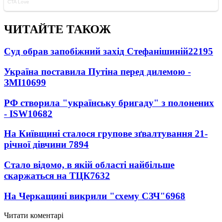
ЧИТАЙТЕ ТАКОЖ
Суд обрав запобіжний захід Стефанішиній
22195
Україна поставила Путіна перед дилемою -
ЗМІ
10699
РФ створила "українську бригаду" з полонених
- ISW
10682
На Київщині сталося групове зґвалтування 21-
річної дівчини
7894
Стало відомо, в якій області найбільше
скаржаться на ТЦК
7632
На Черкащині викрили "схему СЗЧ"
6968
Читати коментарі