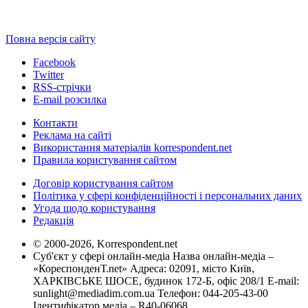
Повна версія сайту
Facebook
Twitter
RSS-стрічки
E-mail розсилка
Контакти
Реклама на сайті
Використання матеріалів korrespondent.net
Правила користування сайтом
Договір користування сайтом
Політика у сфері конфіденційності і персональних даних
Угода щодо користування
Редакція
© 2000-2026, Korrespondent.net
Суб'єкт у сфері онлайн-медіа Назва онлайн-медіа –
«КореспонденТ.net» Адреса: 02091, місто Київ,
ХАРКІВСЬКЕ ШОСЕ, будинок 172-Б, офіс 208/1 E-mail:
sunlight@mediadim.com.ua
Телефон: 044-205-43-00
Ідентифікатор медіа – R40-06068