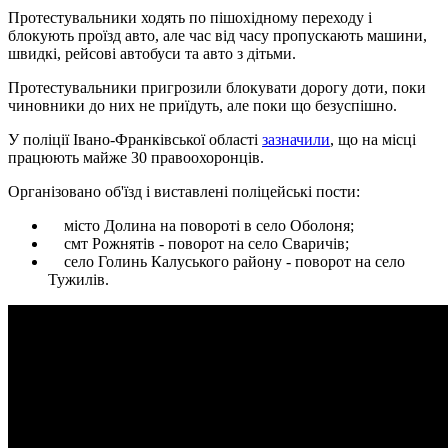
Протестувальники ходять по пішохідному переходу і
блокують проїзд авто, але час від часу пропускають машини,
швидкі, рейсові автобуси та авто з дітьми.
Протестувальники пригрозили блокувати дорогу доти, поки
чиновники до них не приїдуть, але поки що безуспішно.
У поліції Івано-Франківської області
зазначили
, що на місці
працюють майже 30 правоохоронців.
Організовано об'їзд і виставлені поліцейські пости:
місто Долина на повороті в село Оболоня;
смт Рожнятів - поворот на село Сваричів;
село Голинь Калуського району - поворот на село
Тужилів.