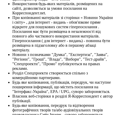
Використання будь-яких матеріалів, розміщених на
сайті, дозволяється за умови посилання на
Корреспондент.net.
При копіюванні матеріалів зі сторінки « Новини України
і світу» , для інтернет - видань - обов'язкове пряме
відкрите для пошукових систем гіперпосилання .
Посилання має бути розміщена в незалежності від
повного або часткового використання матеріалів.
Гіперпосилання ( для інтернет - видань) - повинна бути
розміщена в підзаголовку або в першому абзаці
матеріалу.
Новини з позначками "Думка", "Експертиза", "Заява",
"Регіони", "Гроші", "Влада", "Вибори", "Тест-драйв",
"Спецпроекти", "Промо" публікуються на правах
реклами.
Розділ Спецпроекти створюється спільно з
комерційними партнерами.
Будь яке копіювання, публікація, передрук, чи наступне
поширення інформації, що містить посилання на
"Інтерфакс-Україна", EPA / UPG, суворо забороняється.
Власник веб-сторінки в розділі Я-Корреспондент є автор
публікації.
Будь-яке копіювання, передрук та відтворення
фотографічних творів та/або аудіовізуальних творів
правовласника Getty Images - суворо забороняється.