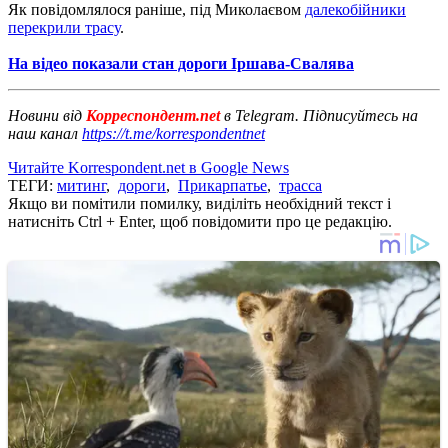
Як повідомлялося раніше, під Миколаєвом
далекобійники
перекрили трасу
.
На відео показали стан дороги Іршава-Свалява
Новини від
Корреспондент.net
в Telegram. Підписуйтесь на
наш канал
https://t.me/korrespondentnet
Читайте Korrespondent.net в Google News
ТЕГИ:
митинг
,
дороги
,
Прикарпатье
,
трасса
Якщо ви помітили помилку, виділіть необхідний текст і
натисніть Ctrl + Enter, щоб повідомити про це редакцію.