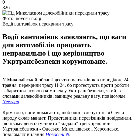
0
826
Фото: novosti-n.org
Водії вантажівок перекрили трасу
Водії вантажівок заявляють, що ваги
для автомобілів працюють
неправильно і що керівництво
Укртрансбезпеки корумповане.
У Миколаївській області десятки вантажівок в понеділок, 24
травня, перекрили трасу Н-24, бо протестують проти роботи
габаритно-вагового комплексу Укртрансбезпеки, який, за
словами далекобійників, завищує реальну вагу, повідомляє
News.pn
.
Крім того, вони вимагають, щоб один з депутатів зі Слуги
народу склав мандат. Представники перевізників повідомили,
що цьому депутату нібито "віддали" три управління
Укртрансбезпеки - Одеське, Миколаївське і Херсонське,
повідомляє видання
Новости-N
.