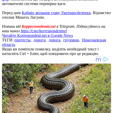
автоматичні системи перевірки ваги.
Перед цим
Кабмін звільнив главу Укртрансбезпеки
. Відомство
очолив Микита Лагунін.
Новини від
Корреспондент.net
в Telegram. Підписуйтесь на
наш канал
https://t.me/korrespondentnet
Читайте Korrespondent.net в Google News
ТЕГИ:
протесты
,
дороги
,
дорога
,
грузовик
,
Николаевская
область
Якщо ви помітили помилку, виділіть необхідний текст і
натисніть Ctrl + Enter, щоб повідомити про це редакцію.