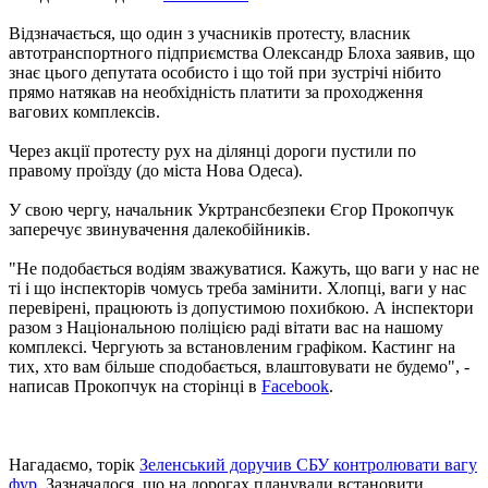
Відзначається, що один з учасників протесту, власник
автотранспортного підприємства Олександр Блоха заявив, що
знає цього депутата особисто і що той при зустрічі нібито
прямо натякав на необхідність платити за проходження
вагових комплексів.
Через акції протесту рух на ділянці дороги пустили по
правому проїзду (до міста Нова Одеса).
У свою чергу, начальник Укртрансбезпеки Єгор Прокопчук
заперечує звинувачення далекобійників.
"Не подобається водіям зважуватися. Кажуть, що ваги у нас не
ті і що інспекторів чомусь треба замінити. Хлопці, ваги у нас
перевірені, працюють із допустимою похибкою. А інспектори
разом з Національною поліцією раді вітати вас на нашому
комплексі. Чергують за встановленим графіком. Кастинг на
тих, хто вам більше сподобається, влаштовувати не будемо", -
написав Прокопчук на сторінці в
Facebook
.
Нагадаємо, торік
Зеленський доручив СБУ контролювати вагу
фур
. Зазначалося, що на дорогах планували встановити