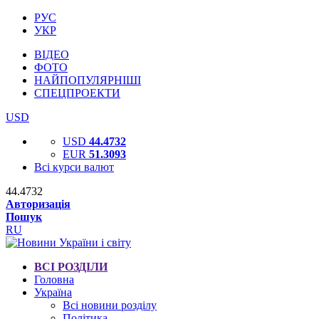
РУС
УКР
ВІДЕО
ФОТО
НАЙПОПУЛЯРНІШІ
СПЕЦПРОЕКТИ
USD
USD
44.4732
EUR
51.3093
Всі курси валют
44.4732
Авторизація
Пошук
RU
ВСІ РОЗДІЛИ
Головна
Україна
Всі новини розділу
Політика