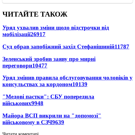
ЧИТАЙТЕ ТАКОЖ
Уряд ухвалив зміни щодо відстрочки від
мобілізації
26917
Суд обрав запобіжний захід Стефанішиній
11787
Зеленський зробив заяву про мирні
переговори
10477
Уряд змінив правила обслуговування чоловіків у
консульствах за кордоном
10139
"Медові пастки": СБУ попередила
військових
9948
Майора ВСП викрили на "допомозі"
військовому в СЗЧ
9639
Читати коментарі