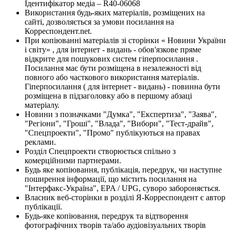
Ідентифікатор медіа – R40-06068
Використання будь-яких матеріалів, розміщених на
сайті, дозволяється за умови посилання на
Корреспондент.net.
При копіюванні матеріалів зі сторінки « Новини України
і світу» , для інтернет - видань - обов'язкове пряме
відкрите для пошукових систем гіперпосилання .
Посилання має бути розміщена в незалежності від
повного або часткового використання матеріалів.
Гіперпосилання ( для інтернет - видань) - повинна бути
розміщена в підзаголовку або в першому абзаці
матеріалу.
Новини з позначками "Думка", "Експертиза", "Заява",
"Регіони", "Гроші", "Влада", "Вибори", "Тест-драйв",
"Спецпроекти", "Промо" публікуються на правах
реклами.
Розділ Спецпроекти створюється спільно з
комерційними партнерами.
Будь яке копіювання, публікація, передрук, чи наступне
поширення інформації, що містить посилання на
"Інтерфакс-Україна", EPA / UPG, суворо забороняється.
Власник веб-сторінки в розділі Я-Корреспондент є автор
публікації.
Будь-яке копіювання, передрук та відтворення
фотографічних творів та/або аудіовізуальних творів