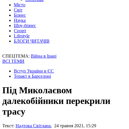
Місто
Світ
Бізнес
Наука
Шоу-бізнес
Спорт
Lifestyle
БЛОГИ ЧИТАЧІВ
СПЕЦТЕМА:
Війна в Ірані
ВСІ ТЕМИ
Вступ України в ЄС
Теракт в Барселоні
Під Миколаєвом
далекобійники перекрили
трасу
Текст:
Надтока Світлана
, 24 травня 2021, 15:29