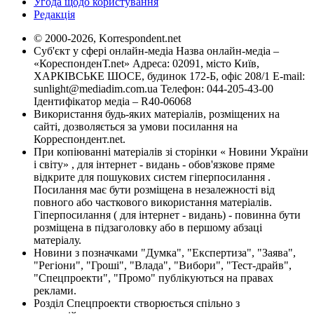
Угода щодо користування
Редакція
© 2000-2026, Korrespondent.net
Суб'єкт у сфері онлайн-медіа Назва онлайн-медіа –
«КореспонденТ.net» Адреса: 02091, місто Київ,
ХАРКІВСЬКЕ ШОСЕ, будинок 172-Б, офіс 208/1 E-mail:
sunlight@mediadim.com.ua
Телефон: 044-205-43-00
Ідентифікатор медіа – R40-06068
Використання будь-яких матеріалів, розміщених на
сайті, дозволяється за умови посилання на
Корреспондент.net.
При копіюванні матеріалів зі сторінки « Новини України
і світу» , для інтернет - видань - обов'язкове пряме
відкрите для пошукових систем гіперпосилання .
Посилання має бути розміщена в незалежності від
повного або часткового використання матеріалів.
Гіперпосилання ( для інтернет - видань) - повинна бути
розміщена в підзаголовку або в першому абзаці
матеріалу.
Новини з позначками "Думка", "Експертиза", "Заява",
"Регіони", "Гроші", "Влада", "Вибори", "Тест-драйв",
"Спецпроекти", "Промо" публікуються на правах
реклами.
Розділ Спецпроекти створюється спільно з