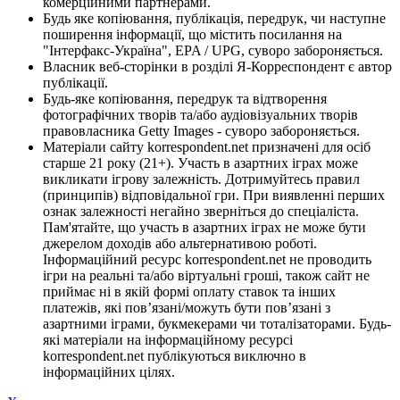
комерційними партнерами.
Будь яке копіювання, публікація, передрук, чи наступне
поширення інформації, що містить посилання на
"Інтерфакс-Україна", EPA / UPG, суворо забороняється.
Власник веб-сторінки в розділі Я-Корреспондент є автор
публікації.
Будь-яке копіювання, передрук та відтворення
фотографічних творів та/або аудіовізуальних творів
правовласника Getty Images - суворо забороняється.
Матеріали сайту korrespondent.net призначені для осіб
старше 21 року (21+). Участь в азартних іграх може
викликати ігрову залежність. Дотримуйтесь правил
(принципів) відповідальної гри. При виявленні перших
ознак залежності негайно зверніться до спеціаліста.
Пам'ятайте, що участь в азартних іграх не може бути
джерелом доходів або альтернативою роботі.
Інформаційний ресурс korrespondent.net не проводить
ігри на реальні та/або віртуальні гроші, також сайт не
приймає ні в якій формі оплату ставок та інших
платежів, які пов’язані/можуть бути пов’язані з
азартними іграми, букмекерами чи тоталізаторами. Будь-
які матеріали на інформаційному ресурсі
korrespondent.net публікуються виключно в
інформаційних цілях.