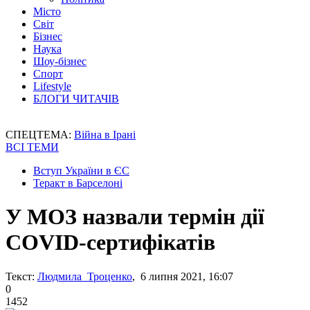
Місто
Світ
Бізнес
Наука
Шоу-бізнес
Спорт
Lifestyle
БЛОГИ ЧИТАЧІВ
СПЕЦТЕМА:
Війна в Ірані
ВСІ ТЕМИ
Вступ України в ЄС
Теракт в Барселоні
У МОЗ назвали термін дії
COVID-сертифікатів
Текст:
Людмила Троценко
, 6 липня 2021, 16:07
0
1452