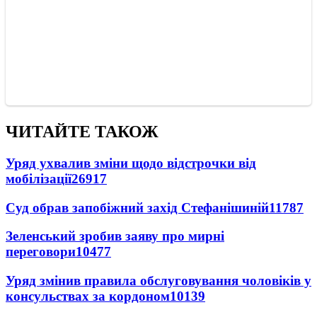
ЧИТАЙТЕ ТАКОЖ
Уряд ухвалив зміни щодо відстрочки від
мобілізації
26917
Суд обрав запобіжний захід Стефанішиній
11787
Зеленський зробив заяву про мирні
переговори
10477
Уряд змінив правила обслуговування чоловіків у
консульствах за кордоном
10139