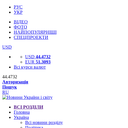
РУС
УКР
ВІДЕО
ФОТО
НАЙПОПУЛЯРНІШІ
СПЕЦПРОЕКТИ
USD
USD
44.4732
EUR
51.3093
Всі курси валют
44.4732
Авторизація
Пошук
RU
ВСІ РОЗДІЛИ
Головна
Україна
Всі новини розділу
Політика