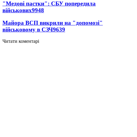
"Медові пастки": СБУ попередила
військових
9948
Майора ВСП викрили на "допомозі"
військовому в СЗЧ
9639
Читати коментарі