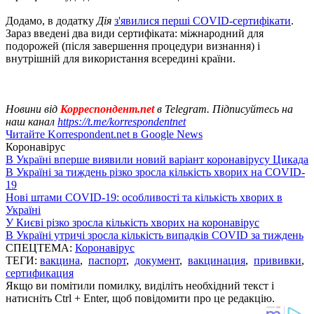
Додамо, в додатку
Дія
з'явилися перші COVID-сертифікати
.
Зараз введені два види сертифіката: міжнародний для
подорожей (після завершення процедури визнання) і
внутрішній для використання всередині країни.
Новини від
Корреспондент.net
в Telegram. Підписуйтесь на
наш канал
https://t.me/korrespondentnet
Читайте Korrespondent.net в Google News
Коронавірус
В Україні вперше виявили новий варіант коронавірусу Цикада
В Україні за тиждень різко зросла кількість хворих на COVID-
19
Нові штами COVID-19: особливості та кількість хворих в
Україні
У Києві різко зросла кількість хворих на коронавірус
В Україні утричі зросла кількість випадків COVID за тиждень
СПЕЦТЕМА:
Коронавірус
ТЕГИ:
вакцина
,
паспорт
,
документ
,
вакцинация
,
прививки
,
сертификация
Якщо ви помітили помилку, виділіть необхідний текст і
натисніть Ctrl + Enter, щоб повідомити про це редакцію.