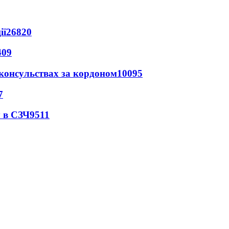
ії
26820
409
 консульствах за кордоном
10095
7
 в СЗЧ
9511