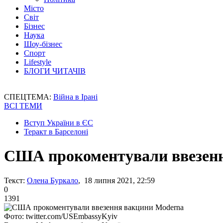
Місто
Світ
Бізнес
Наука
Шоу-бізнес
Спорт
Lifestyle
БЛОГИ ЧИТАЧІВ
СПЕЦТЕМА:
Війна в Ірані
ВСІ ТЕМИ
Вступ України в ЄС
Теракт в Барселоні
США прокоментували ввезен
Текст:
Олена Буркало
, 18 липня 2021, 22:59
0
1391
Фото: twitter.com/USEmbassyKyiv