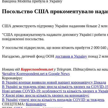
Вакцина Moderna прибула в Україну
Посольство США прокоментувало наданн
США демонструють підтримку України наданням більше 2 млн
"США продовжуватимуть надавати допомогу Україні і робити все
повідомленні посольства.
У посольстві підкреслили, що вони вітають прибуття 2 000 04
Нагадаємо, дитячий фонд ООН
доставив в Україну
понад 2 млн
Новини від
Корреспондент.net
у Telegram. Підписуйтесь на на
Читайте Korrespondent.net в Google News
Коронавірус
В Україні вперше виявили новий варіант коронавірусу Цикада
В Україні за тиждень різко зросла кількість хворих на COVID-1
Нові штами COVID-19: особливості та кількість хворих в Украї
У Києві різко зросла кількість хворих на коронавірус
В Україні утричі зросла кількість випадків COVID за тиждень
СПЕЦТЕМА:
Коронавірус