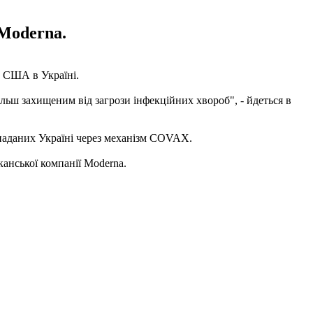
Moderna.
а США в Україні.
льш захищеним від загрози інфекційних хвороб", - йдеться в
наданих Україні через механізм COVAX.
анської компанії Moderna.