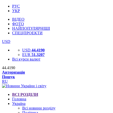
РУС
УКР
ВІДЕО
ФОТО
НАЙПОПУЛЯРНІШІ
СПЕЦПРОЕКТИ
USD
USD
44.4190
EUR
51.3207
Всі курси валют
44.4190
Авторизація
Пошук
RU
ВСІ РОЗДІЛИ
Головна
Україна
Всі новини розділу
Політика