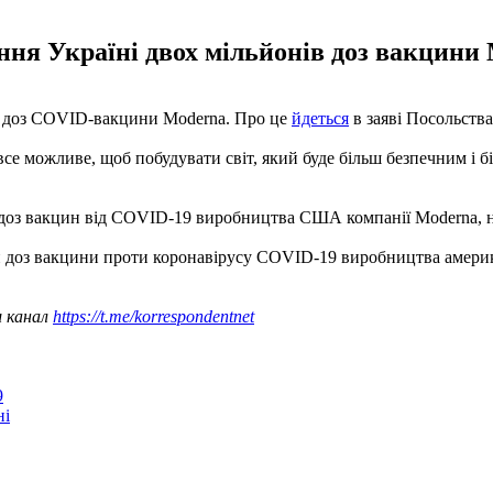
я Україні двох мільйонів доз вакцини 
 доз COVID-вакцини Moderna. Про це
йдеться
в заяві Посольств
 можливе, щоб побудувати світ, який буде більш безпечним і бі
0 доз вакцин від COVID-19 виробництва США компанії Moderna, 
 доз вакцини проти коронавірусу COVID-19 виробництва америк
ш канал
https://t.me/korrespondentnet
9
ні