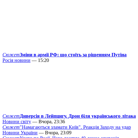
Сюжет
Зміни в армії РФ: що стоїть за рішенням Путіна
Росія новини
— 15:20
Сюжет
Диверсія в Лейпцигу. Дрон біля українського літака
Новини світу
— Вчора, 23:36
Сюжет
"Намагаються зламати Київ". Реакція Заходу на удар
Новини України
— Вчора, 23:09