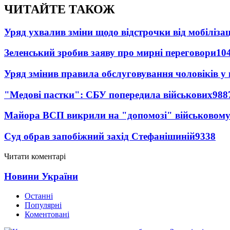
ЧИТАЙТЕ ТАКОЖ
Уряд ухвалив зміни щодо відстрочки від мобілізац
Зеленський зробив заяву про мирні переговори
10
Уряд змінив правила обслуговування чоловіків у
"Медові пастки": СБУ попередила військових
988
Майора ВСП викрили на "допомозі" військовому
Суд обрав запобіжний захід Стефанішиній
9338
Читати коментарі
Новини України
Останні
Популярні
Коментовані