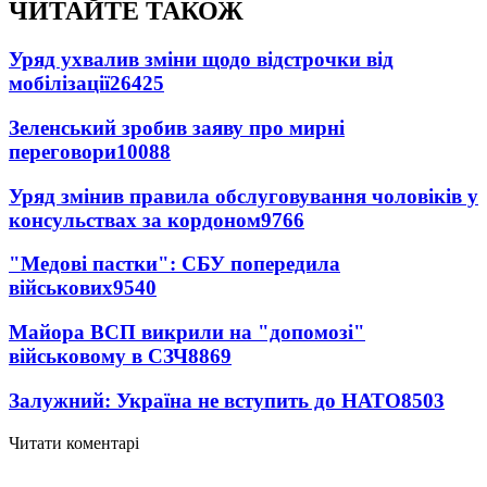
ЧИТАЙТЕ ТАКОЖ
Уряд ухвалив зміни щодо відстрочки від
мобілізації
26425
Зеленський зробив заяву про мирні
переговори
10088
Уряд змінив правила обслуговування чоловіків у
консульствах за кордоном
9766
"Медові пастки": СБУ попередила
військових
9540
Майора ВСП викрили на "допомозі"
військовому в СЗЧ
8869
Залужний: Україна не вступить до НАТО
8503
Читати коментарі