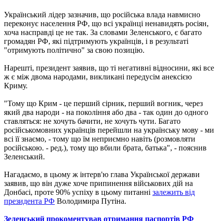
Український лідер зазначив, що російська влада навмисно
переконує населення РФ, що всі українці ненавидять росіян,
хоча насправді це не так. За словами Зеленського, є багато
громадян РФ, які підтримують українців, і в результаті
"отримують політично" за свою позицію.
Нарешті, президент заявив, що ті негативні відносини, які все
ж є між двома народами, викликані передусім анексією
Криму.
"Тому що Крим - це перший сірник, перший вогник, через
який два народи - на покоління або два - так один до одного
ставляться: не хочуть бачити, не хочуть чути. Багато
російськомовних українців перейшли на українську мову - ми
всі її знаємо, - тому що їм неприємно навіть (розмовляти
російською. - ред.), тому що вбили брата, батька", - пояснив
Зеленський.
Нагадаємо, в цьому ж інтерв'ю глава Української держави
заявив, що він дуже хоче припинення військових дій на
Донбасі, проте 90% успіху в цьому питанні
залежить від
президента РФ
Володимира Путіна.
Зеленський прокоментував отримання паспортів РФ