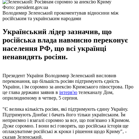
Фото: president.gov.ua
Володимир Зеленський прокоментував відносини між
російським та українським народами
Український лідер зазначив, що
російська влада навмисно переконує
населення РФ, що всі українці
ненавидять росіян.
Президент України Володимир Зеленський висловив
переконання, що більшість росіян підтримують єдність
України, і їм соромно за анексію Кримського півострова. Про
це глава держави заявив в
інтерв'ю
телеканалу Дом,
оприлюдненому в четвер, 5 серпня.
"Є велика кількість росіян, які підтримують єдину Україну.
Підтримують Донбас і бачать його тільки українським. Їм
неприємно і взагалі соромно за все, що пов'язано з Кримом.
Дуже соромно. І вони всі говорять, що російська історія ще
оплакуватиме російські ж кроки і рішення щодо Криму", -
сказав Зеленський.