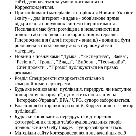
сайті, дозволяється за умови посилання на
Корреспондент.net.
При копіюванні матеріалів зі сторінки « Новини України
і світу» , для інтернет - видань - обов'язкове пряме
відкрите для пошукових систем гіперпосилання .
Посилання має бути розміщена в незалежності від
повного або часткового використання матеріалів.
Гіперпосилання ( для інтернет - видань) - повинна бути
розміщена в підзаголовку або в першому абзаці
матеріалу.
Новини з позначками "Думка", "Експертиза", "Заява",
"Регіони", "Гроші", "Влада", "Вибори", "Тест-драйв",
"Спецпроекти", "Промо" публікуються на правах
реклами.
Розділ Спецпроекти створюється спільно з
комерційними партнерами.
Будь яке копіювання, публікація, передрук, чи наступне
поширення інформації, що містить посилання на
"Інтерфакс-Україна", EPA / UPG, суворо забороняється.
Власник веб-сторінки в розділі Я-Корреспондент є автор
публікації.
Будь-яке копіювання, передрук та відтворення
фотографічних творів та/або аудіовізуальних творів
правовласника Getty Images - суворо забороняється.
Матеріали сайту korrespondent.net призначені для осіб