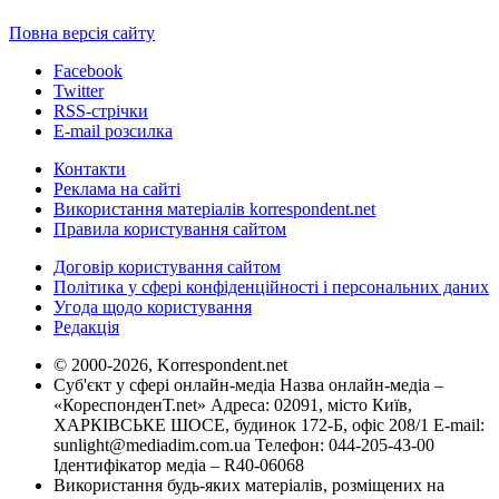
Повна версія сайту
Facebook
Twitter
RSS-стрічки
E-mail розсилка
Контакти
Реклама на сайті
Використання матеріалів korrespondent.net
Правила користування сайтом
Договір користування сайтом
Політика у сфері конфіденційності і персональних даних
Угода щодо користування
Редакція
© 2000-2026, Korrespondent.net
Суб'єкт у сфері онлайн-медіа Назва онлайн-медіа –
«КореспонденТ.net» Адреса: 02091, місто Київ,
ХАРКІВСЬКЕ ШОСЕ, будинок 172-Б, офіс 208/1 E-mail:
sunlight@mediadim.com.ua
Телефон: 044-205-43-00
Ідентифікатор медіа – R40-06068
Використання будь-яких матеріалів, розміщених на